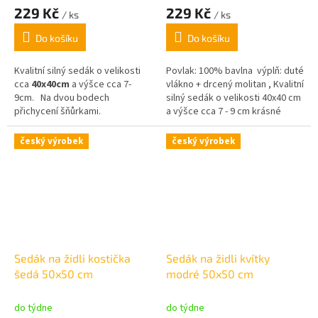
229 Kč
229 Kč
/ ks
/ ks
Do košíku
Do košíku
Kvalitní silný sedák o velikosti
Povlak: 100% bavlna výplň: duté
cca
4
0x40cm
a výšce cca 7-
vlákno + drcený molitan , Kvalitní
9cm.
Na dvou bodech
silný sedák o velikosti 40x40 cm
přichycení šňůrkami.
a výšce cca 7 - 9 cm krásné
pastelové barvy,
český výrobek
český výrobek
Sedák na židli kostička
Sedák na židli kvítky
šedá 50x50 cm
modré 50x50 cm
do týdne
do týdne