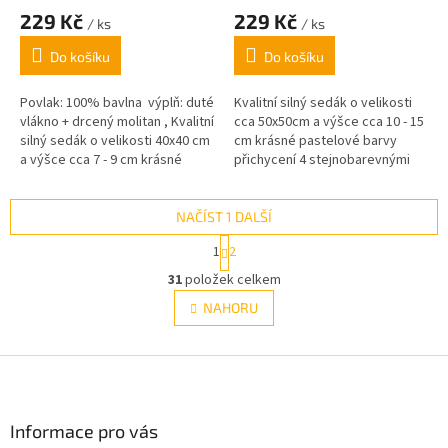
229 Kč
229 Kč
/ ks
/ ks
Do košíku
Do košíku
Povlak: 100% bavlna výplň: duté
Kvalitní silný sedák o velikosti
vlákno + drcený molitan , Kvalitní
cca 50x50cm a výšce cca 10 - 15
silný sedák o velikosti 40x40 cm
cm krásné pastelové barvy
a výšce cca 7 - 9 cm krásné
přichycení 4 stejnobarevnými
pastelové barvy,
šňůrkami.
NAČÍST 1 DALŠÍ
S
1
2
t
O
r
31
položek celkem
v
á
l
NAHORU
n
á
k
d
o
v
Z
a
á
c
á
n
í
p
í
p
a
Informace pro vás
r