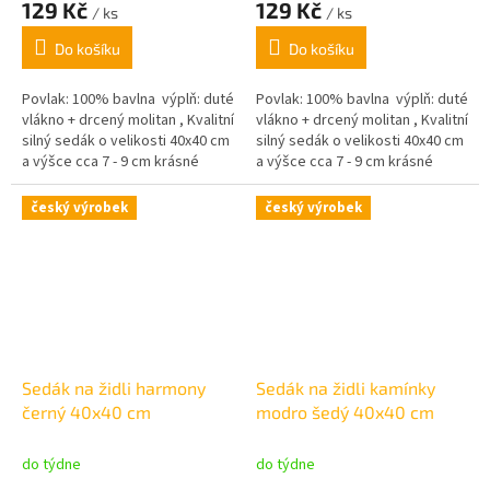
129 Kč
129 Kč
/ ks
/ ks
Do košíku
Do košíku
Povlak: 100% bavlna výplň: duté
Povlak: 100% bavlna výplň: duté
vlákno + drcený molitan , Kvalitní
vlákno + drcený molitan , Kvalitní
silný sedák o velikosti 40x40 cm
silný sedák o velikosti 40x40 cm
a výšce cca 7 - 9 cm krásné
a výšce cca 7 - 9 cm krásné
pastelové barvy,
pastelové barvy,
český výrobek
český výrobek
Sedák na židli harmony
Sedák na židli kamínky
černý 40x40 cm
modro šedý 40x40 cm
do týdne
do týdne