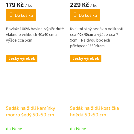
179 Kč
229 Kč
/ ks
/ ks
Do košíku
Do košíku
Povlak: 100% bavlna výplň: duté
Kvalitní silný sedák o velikosti
vlákno o velikosti 40x40 cm a
cca
4
0x40cm
a výšce cca 7-
výšce cca 5cm
9cm.
Na dvou bodech
přichycení šňůrkami.
český výrobek
český výrobek
Sedák na židli kamínky
Sedák na židli kostička
modro šedý 50x50 cm
hnědá 50x50 cm
do týdne
do týdne