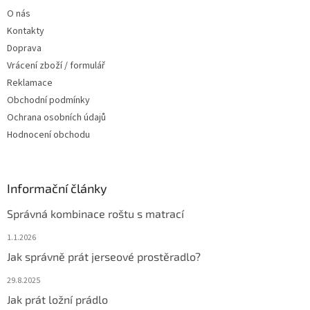
t
v
O nás
í
k
Kontakty
y
v
Doprava
ý
Vrácení zboží / formulář
p
Reklamace
i
s
Obchodní podmínky
u
Ochrana osobních údajů
Hodnocení obchodu
Informační články
Správná kombinace roštu s matrací
1.1.2026
Jak správně prát jerseové prostěradlo?
29.8.2025
Jak prát ložní prádlo