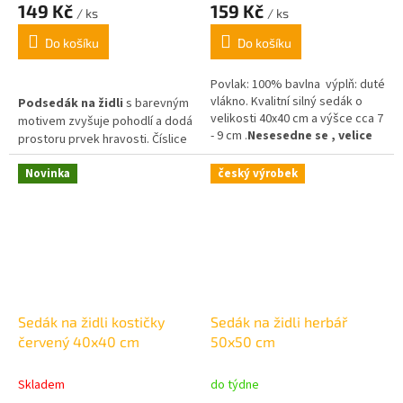
149 Kč
159 Kč
/ ks
/ ks
Do košíku
Do košíku
Povlak: 100% bavlna výplň: duté
vlákno. Kvalitní silný sedák o
Podsedák na židli
s barevným
velikosti 40x40 cm a výšce cca 7
motivem zvyšuje pohodlí a dodá
- 9 cm .
Nesesedne se , velice
prostoru prvek hravosti. Číslice
krásný a kvalitní sedák
na bílém podkladu rozveselí
Novinka
český výrobek
dětský pokoj, obývák i domácí
pracovnu. Díky dvěma
praktickým šňůrkám drží na
místě.
Sedák na židli kostičky
Sedák na židli herbář
červený 40x40 cm
50x50 cm
Skladem
do týdne