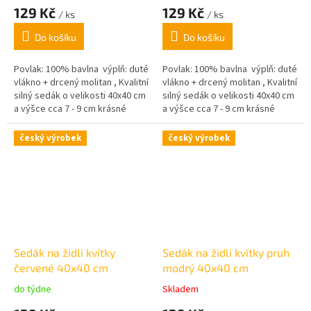
129 Kč
129 Kč
/ ks
/ ks
Do košíku
Do košíku
Povlak: 100% bavlna výplň: duté
Povlak: 100% bavlna výplň: duté
vlákno + drcený molitan , Kvalitní
vlákno + drcený molitan , Kvalitní
silný sedák o velikosti 40x40 cm
silný sedák o velikosti 40x40 cm
a výšce cca 7 - 9 cm krásné
a výšce cca 7 - 9 cm krásné
pastelové barvy,
pastelové barvy,
český výrobek
český výrobek
Sedák na židli kvítky
Sedák na židli kvítky pruh
červené 40x40 cm
modrý 40x40 cm
do týdne
Skladem
Průměrné
Průměrné
hodnocení
hodnocení