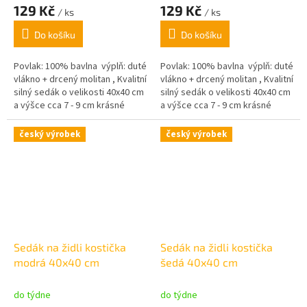
129 Kč
129 Kč
/ ks
/ ks
Do košíku
Do košíku
Povlak: 100% bavlna výplň: duté
Povlak: 100% bavlna výplň: duté
vlákno + drcený molitan , Kvalitní
vlákno + drcený molitan , Kvalitní
silný sedák o velikosti 40x40 cm
silný sedák o velikosti 40x40 cm
a výšce cca 7 - 9 cm krásné
a výšce cca 7 - 9 cm krásné
pastelové barvy,
pastelové barvy,
český výrobek
český výrobek
Sedák na židli kostička
Sedák na židli kostička
modrá 40x40 cm
šedá 40x40 cm
do týdne
do týdne