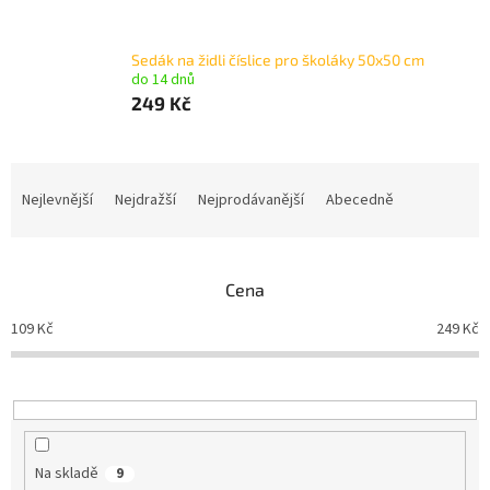
Sedák na židli číslice pro školáky 50x50 cm
do 14 dnů
249 Kč
Ř
a
Nejlevnější
Nejdražší
Nejprodávanější
Abecedně
z
e
n
Cena
í
p
109
Kč
249
Kč
r
o
d
u
k
t
Na skladě
9
ů