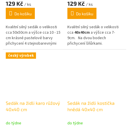
129 Kč
129 Kč
/ ks
/ ks
Do košíku
Do košíku
Kvalitní silný sedák o velikosti
Kvalitní silný sedák o velikosti
cca 50x50cm a výšce cca 10 - 15
cca
4
0x40cm
a výšce cca 7-
cm krásné pastelové barvy
9cm.
Na dvou bodech
přichycení 4 stejnobarevnými
přichycení šňůrkami.
šňůrkami.
český výrobek
Sedák na židli karo růžový
Sedák na židli kostička
40x40 cm
hnědá 40x40 cm
do týdne
do týdne