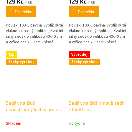
129 Kč
129 Kč
/ ks
/ ks
produktu
produktu
je
je
Do košíku
Do košíku
4,0
5,0
z
z
5
5
Povlak: 100% bavlna výplň: duté
Povlak: 100% bavlna výplň: duté
hvězdiček.
hvězdiček.
vlákno + drcený molitan , Kvalitní
vlákno + drcený molitan , Kvalitní
silný sedák o velikosti 40x40 cm
silný sedák o velikosti 40x40 cm
a výšce cca 7 - 9 cm krásné
a výšce cca 7 - 9 cm krásné
pastelové barvy,
pastelové barvy,
Tip
Výprodej
český výrobek
český výrobek
Sedák na židli
Sedák na židli tmavě šedý
oboustranný kvítky pruh
40x40 cm
červený 40x40 cm
Skladem
do týdne