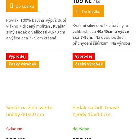
109 Kč
/ ks
je
Do košíku
5,0
Do košíku
z
5
Povlak: 100% bavlna výplň: duté
Kvalitní silný sedák z bavlny o
hvězdiček.
vlákno + drcený molitan , Kvalitní
velikosti cca
4
0x40cm
a výšce
silný sedák o velikosti 40x40 cm
cca 7-9cm
..
Na dvou bodech
a výšce cca 7 - 9 cm krásné
přichycení šňůrkami.
Na výrobu
pastelové barvy,
tohoto sedáku je použita látka z
různorodého vzoru. Z metru
Výprodej
Výprodej
látky se střihají 3 takové
český výrobek
český výrobek
sedáky, je třeba brát v úvahu,
že sedáky nemusí být úplně
stejné.
Sedák na židli světle
Sedák na židli tmavě
hnědý 40x40 cm
hnědý 40x40 cm
Skladem
do týdne