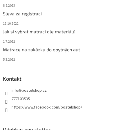
8.9.2023
Sleva za registraci
12.10.2022
Jak si vybrat matraci dle materiálů
1.7.2022
Matrace na zakázku do obytných aut
5.3.2022
Kontakt
info
@
postelshop.cz
777103535
https://www.facebook.com/postelshop/
Odebírat newsletter