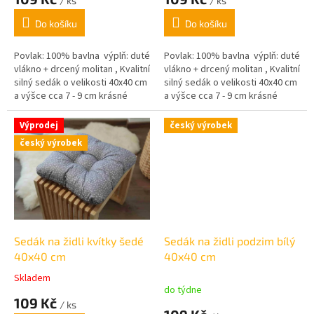
/ ks
/ ks
Do košíku
Do košíku
Povlak: 100% bavlna výplň: duté
Povlak: 100% bavlna výplň: duté
vlákno + drcený molitan , Kvalitní
vlákno + drcený molitan , Kvalitní
silný sedák o velikosti 40x40 cm
silný sedák o velikosti 40x40 cm
a výšce cca 7 - 9 cm krásné
a výšce cca 7 - 9 cm krásné
pastelové barvy,
pastelové barvy,
Výprodej
český výrobek
český výrobek
Sedák na židli kvítky šedé
Sedák na židli podzim bílý
40x40 cm
40x40 cm
Skladem
Průměrné
do týdne
hodnocení
109 Kč
/ ks
produktu