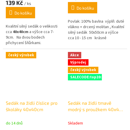
139 Kč
/ ks
je
Do košíku
5,0
Do košíku
z
5
Povlak: 100% bavlna výplň: duté
Kvalitní silný sedák o velikosti
hvězdiček.
vlákno + drcený molitan , Kvalitní
cca
4
0x40cm
a výšce cca 7-
silný sedák 50x50cm a výšce
9cm.
Na dvou bodech
cca 10 - 15 cm krásné
přichycení šňůrkami.
pastelové barvy,
český výrobek
Akce
Výprodej
český výrobek
SALECODE:top20:20:%
Sedák na židli číslice pro
Sedák na židli tmavě
školáky 40x40cm
modrý s proužkem 40x40
cm
do 14 dnů
Skladem