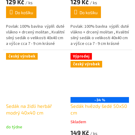
129 Kč
129 Kč
/ ks
/ ks
Do košíku
Do košíku
Povlak: 100% bavlna výplň: duté
Povlak: 100% bavlna výplň: duté
vlákno + drcený molitan , Kvalitní
vlákno + drcený molitan , Kvalitní
silný sedák o velikosti 40x40 cm
silný sedák o velikosti 40x40 cm
a výšce cca 7 - 9 cm krásné
a výšce cca 7 - 9 cm krásné
pastelové barvy,
pastelové barvy,
český výrobek
Výprodej
český výrobek
–34 %
Sedák na židli herbář
Sedák hvězdy šedé 50x50
modrý 40x40 cm
cm
Skladem
Průměrné
do týdne
hodnocení
149 Kč
/ ks
produktu