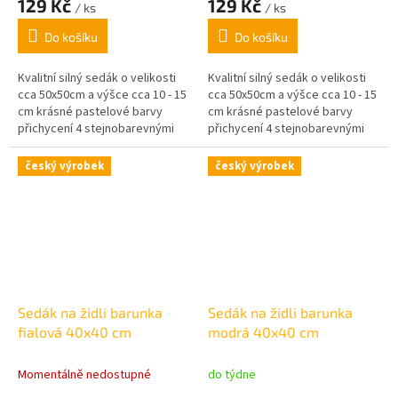
129 Kč
129 Kč
/ ks
/ ks
Do košíku
Do košíku
Kvalitní silný sedák o velikosti
Kvalitní silný sedák o velikosti
cca 50x50cm a výšce cca 10 - 15
cca 50x50cm a výšce cca 10 - 15
cm krásné pastelové barvy
cm krásné pastelové barvy
přichycení 4 stejnobarevnými
přichycení 4 stejnobarevnými
šňůrkami.
šňůrkami.
český výrobek
český výrobek
Sedák na židli barunka
Sedák na židli barunka
fialová 40x40 cm
modrá 40x40 cm
Momentálně nedostupné
do týdne