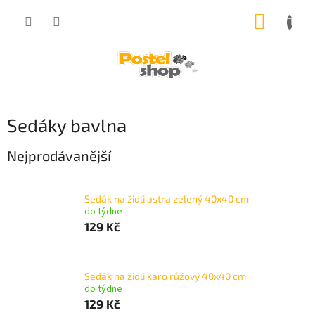
Přejít
NÁKUP
na
obsah
KOŠÍK
Sedáky bavlna
Nejprodávanější
Sedák na židli astra zelený 40x40 cm
do týdne
129 Kč
Sedák na židli karo růžový 40x40 cm
do týdne
129 Kč