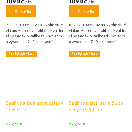
109 Kč
109 Kč
/ ks
/ ks
Do košíku
Do košíku
Povlak: 100% bavlna výplň: duté
Povlak: 100% bavlna výplň: duté
vlákno + drcený molitan , Kvalitní
vlákno + drcený molitan , Kvalitní
silný sedák o velikosti 40x40 cm
silný sedák o velikosti 40x40 cm
a výšce cca 7 - 9 cm krásné
a výšce cca 7 - 9 cm krásné
pastelové barvy,
pastelové barvy,
český výrobek
český výrobek
Sedák na židli astra zelený
Sedák na židli astra žluto
40x40 cm
šedý 40x40 cm
do týdne
do týdne