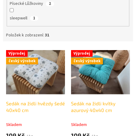
Písecké Lůžkoviny
2
sleepwell
1
Položek k zobrazení:
31
V
Výprodej
Výprodej
ý
český výrobek
český výrobek
p
i
s
p
r
o
d
Sedák na židli hvězdy šedé
Sedák na židli kvítky
u
40x40 cm
azurový 40x40 cm
k
t
Skladem
Skladem
ů
109 Kč
109 Kč