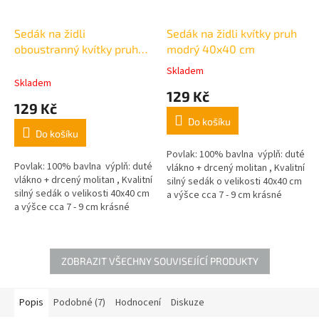
Sedák na židli
Sedák na židli kvítky pruh
oboustranný kvítky pruh
modrý 40x40 cm
červený 40x40 cm
Skladem
Průměrné
Skladem
hodnocení
129 Kč
produktu
129 Kč
je
Do košíku
5,0
Do košíku
z
5
Povlak: 100% bavlna výplň: duté
Povlak: 100% bavlna výplň: duté
hvězdiček.
vlákno + drcený molitan , Kvalitní
vlákno + drcený molitan , Kvalitní
silný sedák o velikosti 40x40 cm
silný sedák o velikosti 40x40 cm
a výšce cca 7 - 9 cm krásné
a výšce cca 7 - 9 cm krásné
pastelové barvy,
pastelové barvy,
ZOBRAZIT VŠECHNY SOUVISEJÍCÍ PRODUKTY
Popis
Podobné (7)
Hodnocení
Diskuze