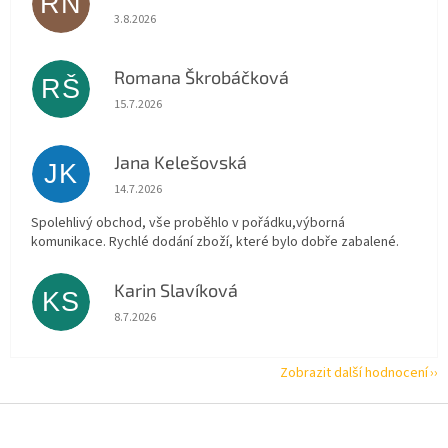
RN
Hodnocení obchodu je 5 z 5 hvězdiček.
3.8.2026
Romana Škrobáčková
RŠ
Hodnocení obchodu je 5 z 5 hvězdiček.
15.7.2026
Jana Kelešovská
JK
Hodnocení obchodu je 5 z 5 hvězdiček.
14.7.2026
Spolehlivý obchod, vše proběhlo v pořádku,výborná
komunikace. Rychlé dodání zboží, které bylo dobře zabalené.
Karin Slavíková
KS
Hodnocení obchodu je 5 z 5 hvězdiček.
8.7.2026
Zobrazit další hodnocení
Z
á