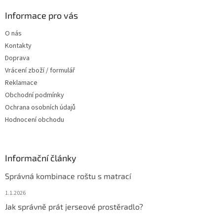
p
a
Informace pro vás
t
O nás
í
Kontakty
Doprava
Vrácení zboží / formulář
Reklamace
Obchodní podmínky
Ochrana osobních údajů
Hodnocení obchodu
Informační články
Správná kombinace roštu s matrací
1.1.2026
Jak správně prát jerseové prostěradlo?