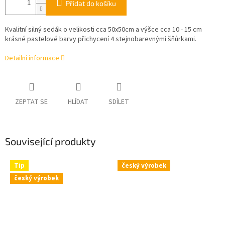
Přidat do košíku
Kvalitní silný sedák o velikosti cca 50x50cm a výšce cca 10 - 15 cm
krásné pastelové barvy přichycení 4 stejnobarevnými šňůrkami.
Detailní informace
ZEPTAT SE
HLÍDAT
SDÍLET
Související produkty
Tip
český výrobek
český výrobek