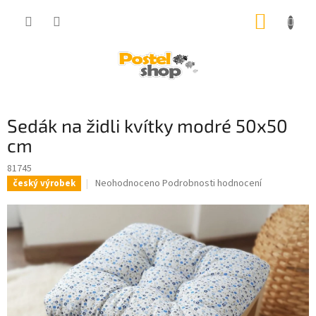
Přejít
NÁKUP
na
obsah
KOŠÍK
Sedák na židli kvítky modré 50x50
cm
81745
Průměrné
Neohodnoceno
Podrobnosti hodnocení
český výrobek
hodnocení
produktu
je
0,0
z
5
hvězdiček.