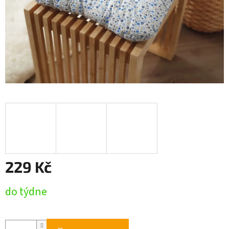
229 Kč
Měrná
do týdne
cena: