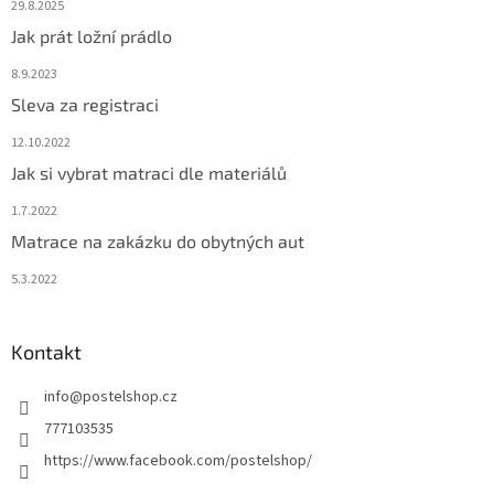
29.8.2025
Jak prát ložní prádlo
8.9.2023
Sleva za registraci
12.10.2022
Jak si vybrat matraci dle materiálů
1.7.2022
Matrace na zakázku do obytných aut
5.3.2022
Kontakt
info
@
postelshop.cz
777103535
https://www.facebook.com/postelshop/