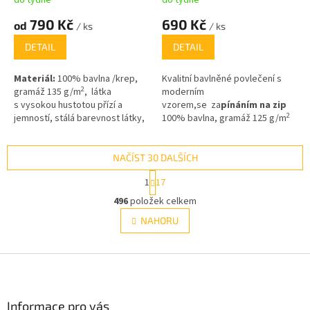
do týdne
do týdne
790 Kč
690 Kč
od
/ ks
/ ks
DETAIL
DETAIL
Materiál:
100% bavlna /krep,
Kvalitní bavlněné povlečení s
2
gramáž 135 g/m
, látka
moderním
s vysokou hustotou přízí a
vzorem,se za
pínáním na zip
2
jemností, stálá barevnost látky,
100% bavlna, gramáž 125 g/m
díky kvalitnímu barvení.
NAČÍST 30 DALŠÍCH
S
1
17
t
O
r
496
položek celkem
v
á
l
NAHORU
n
á
k
d
o
v
Z
a
á
c
á
n
í
p
í
p
a
Informace pro vás