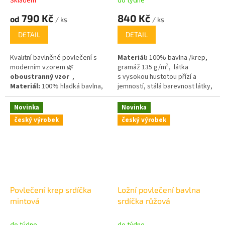
Skladem
do týdne
790 Kč
840 Kč
od
/ ks
/ ks
DETAIL
DETAIL
Kvalitní bavlněné povlečení s
Materiál:
100% bavlna /krep,
2
moderním vzorem 🌿
gramáž 135 g/m
, látka
oboustranný vzor
,
s vysokou hustotou přízí a
Materiál:
100% hladká bavlna,
jemností, stálá barevnost látky,
2 ,
gramáž 125 g/m
díky kvalitnímu barvení.
Novinka
Novinka
český výrobek
český výrobek
Povlečení krep srdíčka
Ložní povlečení bavlna
mintová
srdíčka růžová