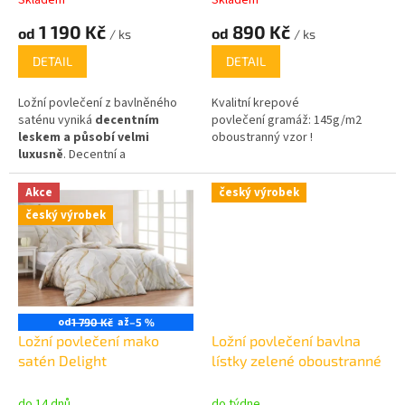
ů
1 190 Kč
890 Kč
od
od
/ ks
/ ks
DETAIL
DETAIL
Ložní povlečení z bavlněného
Kvalitní krepové
saténu vyniká
decentním
povlečení gramáž:
145g/m2
leskem a působí velmi
oboustranný vzor !
luxusně
. Decentní a
elegantní
proužky o šířce 1
cm
Česká výroba.
gramáž) je
Akce
český výrobek
2
145g/m
.
Ložní povlečení s
český výrobek
moderním dezénem České
2
výroby.
gramáž) je 145g/m
.
od
až
1 790 Kč
–5 %
Ložní povlečení mako
Ložní povlečení bavlna
satén Delight
lístky zelené oboustranné
do 14 dnů
do týdne