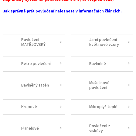
Jak správně prát povlečení naleznete v informačních článcích.
Povlečení
Jarní povlečení
MATĚJOVSKÝ
květinové vzory
Retro povlečení
Bavlněné
Mušelínové
Bavlněný satén
povlečení
Krepové
Mikroplyš teplé
Povlečení z
Flanelové
viskózy