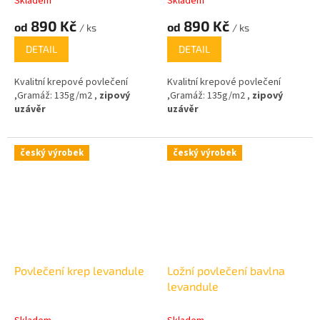
Skladem
Skladem
890 Kč
890 Kč
od
od
/ ks
/ ks
DETAIL
DETAIL
Kvalitní krepové povlečení
Kvalitní krepové povlečení
,Gramáž: 135g/m2 ,
zipový
,Gramáž: 135g/m2 ,
zipový
uzávěr
uzávěr
český výrobek
český výrobek
Povlečení krep levandule
Ložní povlečení bavlna
levandule