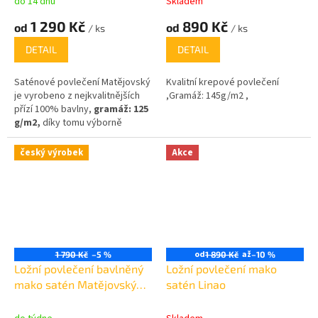
do 14 dnů
Skladem
1 290 Kč
890 Kč
od
od
/ ks
/ ks
DETAIL
DETAIL
Saténové povlečení Matějovský
Kvalitní krepové povlečení
je vyrobeno z nejkvalitnějších
,Gramáž: 145g/m2 ,
přízí 100% bavlny,
gramáž:
125
g/m2,
díky tomu výborně
pohlcuje vlhkost a je prodyšný.
český výrobek
Akce
od
až
1 790 Kč
–5 %
1 890 Kč
–10 %
Ložní povlečení bavlněný
Ložní povlečení mako
mako satén Matějovský
satén Linao
Elegance