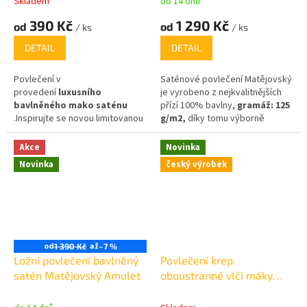
Skladem
do 14 dnů
390 Kč
1 290 Kč
od
od
/ ks
/ ks
DETAIL
DETAIL
Povlečení v
Saténové povlečení Matějovský
provedení
luxusního
je vyrobeno z nejkvalitnějších
bavlněného mako saténu
přízí 100% bavlny,
gramáž:
125
.Inspirujte se novou limitovanou
g/m2,
díky tomu výborně
edicí povlečení
uznávané
pohlcuje vlhkost a je prodyšný.
módní návrhářky Blanky
Akce
Novinka
Matragi
.Povlečení obdržíte v
Novinka
český výrobek
luxusní dárkové krabičce.
od
až
1 390 Kč
–7 %
Ložní povlečení bavlněný
Povlečení krep
satén Matějovský Amulet
oboustranné vlčí máky
/pruh šalvějový