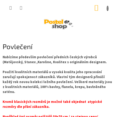
Přejít
NÁKUP
na
obsah
KOŠÍK
Povlečení
Nabízíme především povlečení předních českých výrobců
(Matějovský, Stanex ,Karoline, Kvalitex s originálním designem.
Použití kvalitních materiálů a vysoká kvalita jeho zpracování
zaručují spokojenost zákazníků. Vlastní tým designerů přináší
každý rok novou kolekci ložního povlečení. Veškeré materiály jsou
z kvalitních materiálů, 100% bavlny, flanelu, krepu, bavlněného
saténu.
Kromě klasických rozměrů je možné také objednat atypické
rozměry dle přání zákazníka.
Například jiný rozměr polštářů 50x70 cm / za stejnou cenu/