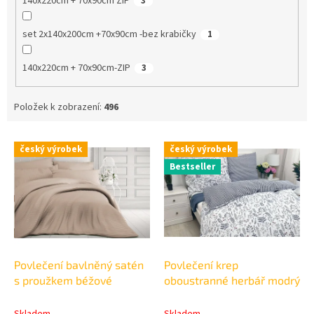
140x220cm + 70x90cm ZIP
3
set 2x140x200cm +70x90cm -bez krabičky
1
140x220cm + 70x90cm-ZIP
3
Položek k zobrazení:
496
V
český výrobek
český výrobek
ý
Bestseller
p
i
s
p
r
o
d
Povlečení bavlněný satén
Povlečení krep
u
s proužkem béžové
oboustranné herbář modrý
k
t
Skladem
Skladem