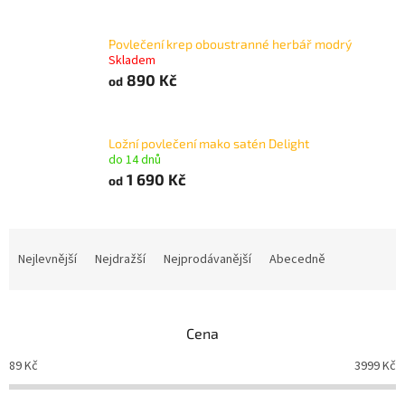
Povlečení krep oboustranné herbář modrý
Skladem
890 Kč
od
Ložní povlečení mako satén Delight
do 14 dnů
1 690 Kč
od
Ř
a
Nejlevnější
Nejdražší
Nejprodávanější
Abecedně
z
e
n
Cena
í
p
89
Kč
3999
Kč
r
o