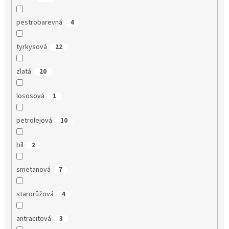
pestrobarevná
4
tyrkysová
22
zlatá
20
lososová
1
petrolejová
10
bíl
2
smetanová
7
starorůžová
4
antracitová
3