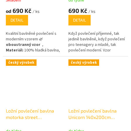
Skladem
do týdne
690 Kč
690 Kč
od
/ ks
/ ks
DETAIL
DETAIL
Kvalitní bavlněné povlečení s
Když povlečení příjemné, tak
moderním vzorem 🌿
jedině bavlněné, když povlečení
oboustranný vzor
,
pro teenagery a mladé, tak
Materiál:
100% hladká bavlna,
povlečení moderní. Vzor
2 ,
gramáž 125 g/m
povlečení Girls je určen spíše
pro mladé slečny a je i díky
český výrobek
český výrobek
barevnosti velmi roztomilé.
Ložní povlečení bavlna
Ložní povlečení bavlna
motorka street
Unicorn 140x200cm
140x200cm +70x90cm
+70x90cm