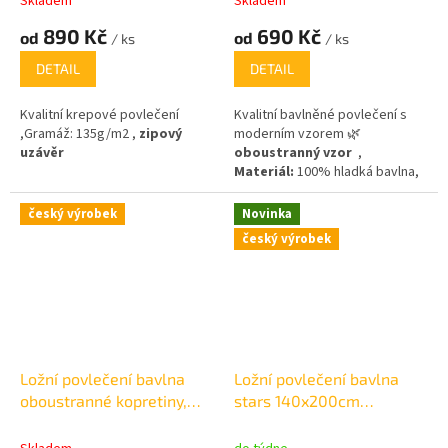
Skladem
Skladem
890 Kč
690 Kč
od
od
/ ks
/ ks
DETAIL
DETAIL
Kvalitní krepové povlečení
Kvalitní bavlněné povlečení s
,Gramáž: 135g/m2 ,
zipový
moderním vzorem 🌿
uzávěr
oboustranný vzor
,
Materiál:
100% hladká bavlna,
2 ,
gramáž 125 g/m
český výrobek
Novinka
český výrobek
Ložní povlečení bavlna
Ložní povlečení bavlna
oboustranné kopretiny,
stars 140x200cm
luční kvítí
+70x90cm