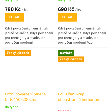
do týdne
do týdne
790 Kč
690 Kč
/ ks
/ ks
DETAIL
DETAIL
Když povlečení příjemné, tak
Když povlečení příjemné, tak
jedině bavlněné, když povlečení
jedině bavlněné, když povlečení
pro teenagery a mladé, tak
pro teenagery a mladé, tak
povlečení moderní.
povlečení moderní. Vzor
povlečení Girls je určen spíše
pro mladé slečny a je i díky
český výrobek
Novinka
barevnosti velmi roztomilé.
český výrobek
Ložní povlečení bavlna
Povlečení krep
Girls 140x200cm
oboustranné herbarium
+70x90cm
šalvějové
do týdne
Průměrné