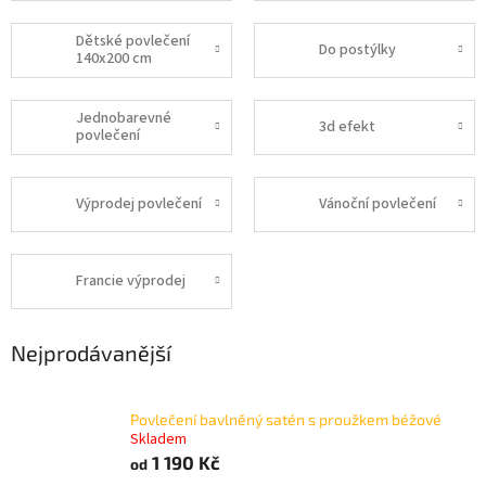
Dětské povlečení
Do postýlky
140x200 cm
Jednobarevné
3d efekt
povlečení
Výprodej povlečení
Vánoční povlečení
Francie výprodej
Nejprodávanější
Povlečení bavlněný satén s proužkem béžové
Skladem
1 190 Kč
od