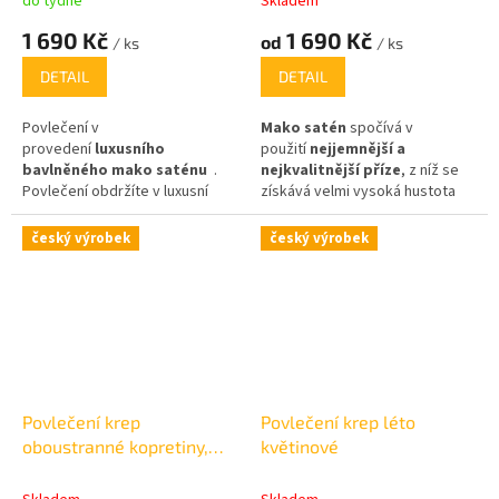
do týdne
Skladem
1 690 Kč
1 690 Kč
od
/ ks
/ ks
DETAIL
DETAIL
Povlečení v
Mako satén
spočívá v
provedení
luxusního
použití
nejjemnější a
bavlněného mako saténu
.
nejkvalitnější příze
, z níž se
Povlečení obdržíte v luxusní
získává velmi vysoká hustota
2
dárkové krabičce.
nití na cm
.
Originálním balení
v látkové tašce ve stejném
český výrobek
český výrobek
dezénu, se kterou můžete
vyrazit po nákupech!
Povlečení krep
Povlečení krep léto
oboustranné kopretiny,
květinové
luční kvítí