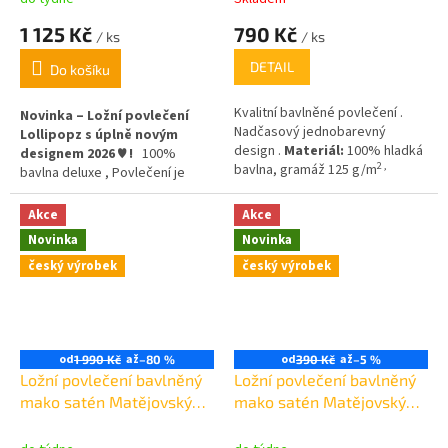
1 125 Kč
790 Kč
/ ks
/ ks
DETAIL
Do košíku
Kvalitní bavlněné povlečení .
Novinka – Ložní povlečení
Nadčasový jednobarevný
Lollipopz s úplně novým
design .
Materiál:
100% hladká
designem 2026 ♥ !
100%
2 ,
bavlna, gramáž 125 g/m
bavlna deluxe , Povlečení je
opatřeno praktickým
zipovým
uzávěrem.
Akce
Akce
Novinka
Novinka
český výrobek
český výrobek
od
až
od
až
1 990 Kč
–80 %
390 Kč
–5 %
Ložní povlečení bavlněný
Ložní povlečení bavlněný
mako satén Matějovský
mako satén Matějovský
Blanka Matragi Aurum
Blanka Matragi Nokturno