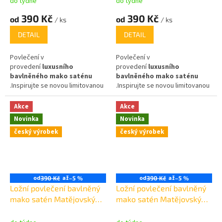
do týdne
do týdne
390 Kč
390 Kč
od
od
/ ks
/ ks
DETAIL
DETAIL
Povlečení v
Povlečení v
provedení
luxusního
provedení
luxusního
bavlněného mako saténu
bavlněného mako saténu
.Inspirujte se novou limitovanou
.Inspirujte se novou limitovanou
edicí povlečení
uznávané
edicí povlečení
uznávané
módní návrhářky Blanky
módní návrhářky Blanky
Akce
Akce
Matragi
.Povlečení obdržíte v
Matragi
.Povlečení obdržíte v
Novinka
Novinka
luxusní dárkové krabičce.
luxusní dárkové krabičce.
český výrobek
český výrobek
od
až
od
až
390 Kč
–5 %
390 Kč
–5 %
Ložní povlečení bavlněný
Ložní povlečení bavlněný
mako satén Matějovský
mako satén Matějovský
Blanka Matragi Zrození
Blanka Matragi Violet