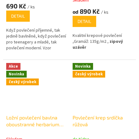
Skladem
hodnocení
690 Kč
/ ks
produktu
890 Kč
od
/ ks
je
DETAIL
5,0
DETAIL
z
Když povlečení příjemné, tak
5
Kvalitní krepové povlečení
jedině bavlněné, když povlečení
hvězdiček.
,Gramáž: 135g/m2 ,
zipový
pro teenagery a mladé, tak
uzávěr
povlečení moderní. Vzor
povlečení Girls je určen spíše
pro mladé slečny a je i díky
barevnosti velmi roztomilé.
Akce
Novinka
Novinka
český výrobek
český výrobek
Ložní povlečení bavlna
Povlečení krep srdíčka
oboustranné herbarium
růžová
šalvějové