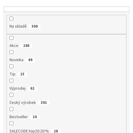
d
u
k
t
Na skladě
300
ů
Akce
186
Novinka
49
Tip
15
Výprodej
62
český výrobek
391
Bestseller
10
SALECODE:top20:20:%
28