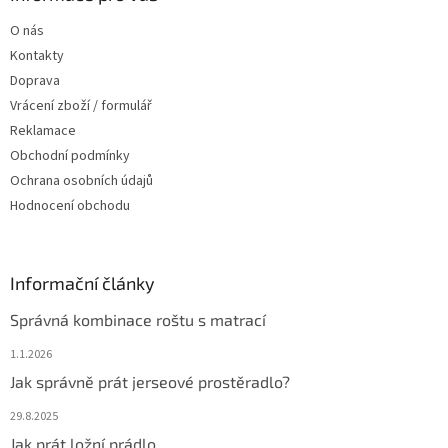
r
t
v
O nás
í
k
Kontakty
y
v
Doprava
ý
Vrácení zboží / formulář
p
Reklamace
i
s
Obchodní podmínky
u
Ochrana osobních údajů
Hodnocení obchodu
Informační články
Správná kombinace roštu s matrací
1.1.2026
Jak správně prát jerseové prostěradlo?
29.8.2025
Jak prát ložní prádlo