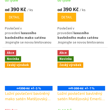
do týdne
do týdne
390 Kč
390 Kč
od
od
/ ks
/ ks
DETAIL
DETAIL
Povlečení v
Povlečení v
provedení
luxusního
provedení
luxusního
bavlněného mako saténu
bavlněného mako saténu
.Inspirujte se novou limitovanou
.Inspirujte se novou limitovanou
edicí povlečení
uznávané
edicí povlečení
uznávané
módní návrhářky Blanky
módní návrhářky Blanky
Akce
Akce
Matragi
.Povlečení obdržíte v
Matragi
.Povlečení obdržíte v
Novinka
Novinka
luxusní dárkové krabičce.
luxusní dárkové krabičce.
český výrobek
český výrobek
od
až
od
až
390 Kč
–5 %
1 390 Kč
–7 %
Ložní povlečení bavlněný
Ložní povlečení bavlněný
mako satén Matějovský
satén Matějovský Emerlis
Blanka Matragi Romance
White mramor