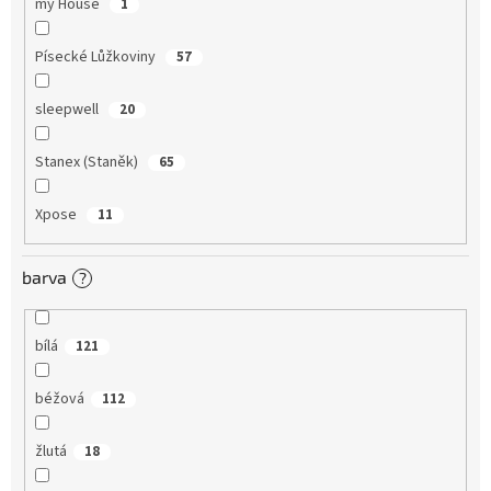
my House
1
Písecké Lůžkoviny
57
sleepwell
20
Stanex (Staněk)
65
Xpose
11
barva
?
bílá
121
béžová
112
žlutá
18