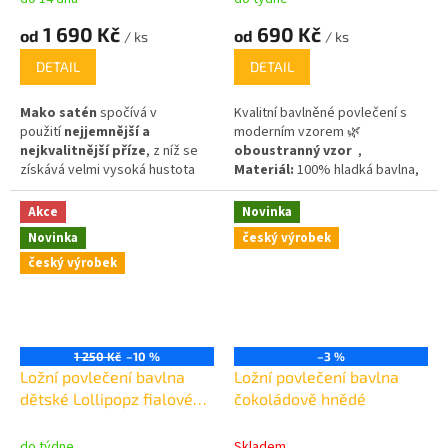
1 690 Kč
690 Kč
od
od
/ ks
/ ks
DETAIL
DETAIL
Mako satén
spočívá v
Kvalitní bavlněné povlečení s
použití
nejjemnější a
moderním vzorem 🌿
nejkvalitnější příze
, z níž se
oboustranný vzor
,
získává velmi vysoká hustota
Materiál:
100% hladká bavlna,
2
2 ,
nití na cm
.
Originálním balení
gramáž 125 g/m
v látkové tašce ve stejném
Akce
Novinka
dezénu, se kterou můžete
Novinka
český výrobek
vyrazit po nákupech!
český výrobek
1 250 Kč
–10 %
–3 %
Ložní povlečení bavlna
Ložní povlečení bavlna
dětské Lollipopz fialové
čokoládově hnědé
40x200cm, 70x90cm
do týdne
Skladem