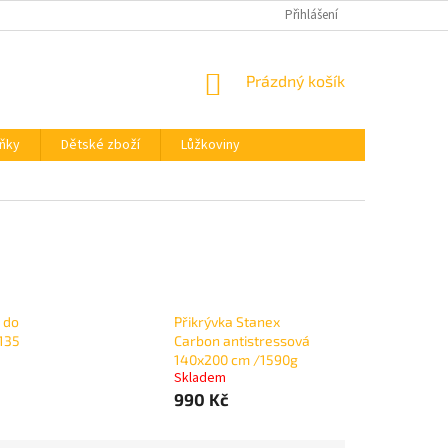
REKLAMACE
OBCHODNÍ PODMÍNKY
Přihlášení
OCHRANA OSOBNÍCH ÚDA
NÁKUPNÍ
Prázdný košík
KOŠÍK
ňky
Dětské zboží
Lůžkoviny
 do
Přikrývka Stanex
x135
Carbon antistressová
140x200 cm /1590g
Skladem
990 Kč