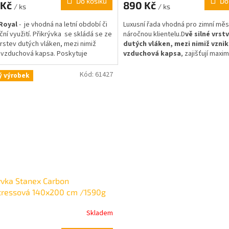
Do košíku
Do
 Kč
890 Kč
/ ks
/ ks
Royal
- je vhodná na letní období či
Luxusní řada vhodná pro zimní měs
ční využití. Přikrývka se skládá se ze
náročnou klientelu.D
vě silné vrst
rstev dutých vláken, mezi nimiž
dutých vláken, mezi nimiž vzni
 vzduchová kapsa. Poskytuje
vzduchová kapsa
, zajišťují maxim
nou hřejivost a současně lehkost.
hřejivost a současně lehkost a stá
 : celkem 1290g / výplň 560g
nadýchanost.
Kód:
61427
ý výrobek
ývka Stanex Carbon
tressová 140x200 cm /1590g
Skladem
rné
cení