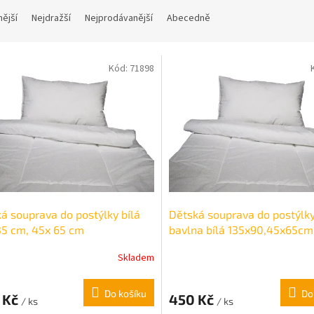
nější
Nejdražší
Nejprodávanější
Abecedně
Kód:
71898
á souprava do postýlky bílá
Dětská souprava do postýlk
5 cm, 45x 65 cm
bavlna bílá 135x90,45x65cm
Skladem
Do košíku
Do
 Kč
450 Kč
/ ks
/ ks