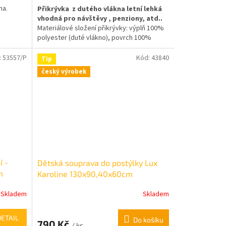
na.
Přikrývka z dutého vlákna letní lehká
z
vhodná pro návštěvy , penziony, atd..
5
Materiálové složení přikrývky: výplň 100%
hvězdiček.
polyester (duté vlákno), povrch 100%
polyester, microfibre. Vhodná i do
ubytovacích zařízení, penzionů, chat a
:
53557/P
Kód:
43840
Tip
chalup.
český výrobek
í -
Dětská souprava do postýlky Lux
m
Karoline 130x90,40x60cm
Skladem
Skladem
DETAIL
Do košíku
790 Kč
/ ks