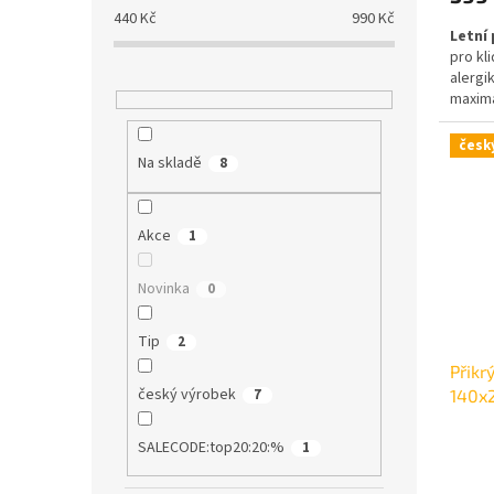
440
Kč
990
Kč
Letní 
pro kl
alergik
maximá
830 g
česk
Na skladě
8
Akce
1
Novinka
0
Tip
2
Přikr
český výrobek
7
140x
SALECODE:top20:20:%
1