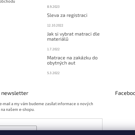
 obchodu
8.9.2023
Sleva za registraci
12.10.2022
Jak si vybrat matraci dle
materiálů
1.7.2022
Matrace na zakázku do
obytných aut
5.3.2022
 newsletter
Facebo
 e-mail a my vám budeme zasílat informace o nových
 na našem e-shopu.