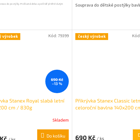
prava do postýlky.
Prošívaná deka a polštář plněné dutým
Souprava do dětské postýlky bavl
Kód:
79399
Kód
ý výrobek
český výrobek
690 Kč
–13 %
ývka Stanex Royal slabá letní
Přikrývka Stanex Classic letn
200 cm / 830g
celoroční bavlna 140x200 c
/950g
Skladem
Do košíku
690 Kč
 Kč
/ ks
/ ks