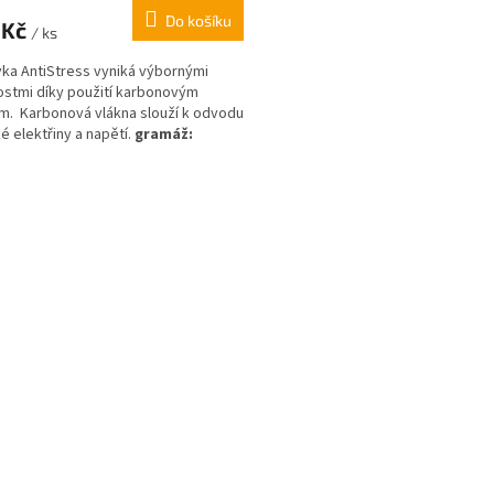
ktu
Do košíku
 Kč
/ ks
vka AntiStress vyniká výbornými
ostmi díky použití karbonovým
m. Karbonová vlákna slouží k odvodu
ček.
ké elektřiny a napětí.
gramáž:
 1590/ výplň 940 g
O
v
l
á
d
a
c
í
p
r
v
k
y
v
ý