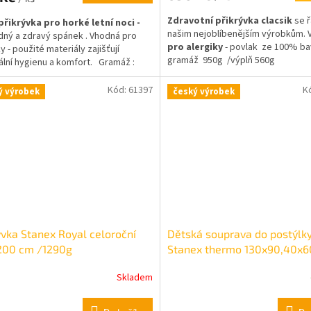
Zdravotní přikrývka clacsik
se ř
přikrývka pro horké letní noci -
našim nejoblíbenějším výrobkům. 
idný a zdravý spánek . Vhodná pro
pro alergiky
- povlak ze 100% ba
y - použité materiály zajišťují
gramáž 950g /výplň 560g
lní hygienu a komfort. Gramáž :
Kód:
61397
K
ý výrobek
český výrobek
ývka Stanex Royal celoroční
Dětská souprava do postýlk
200 cm /1290g
Stanex thermo 130x90,40x
Skladem