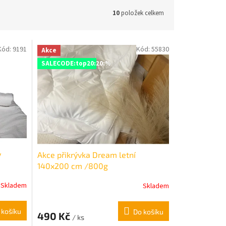
10
položek celkem
Kód:
9191
Kód:
55830
Akce
SALECODE:top20:20:%
y
Akce přikrývka Dream letní
140x200 cm /800g
Skladem
Skladem
Průměrné
hodnocení
produktu
 košíku
Do košíku
490 Kč
je
/ ks
5,0