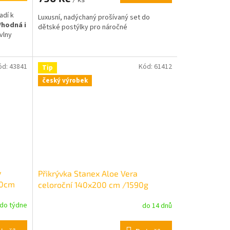
adí k
Luxusní, nadýchaný prošívaný set do
V
hodná i
dětské postýlky pro náročné
vlny
ód:
43841
Kód:
61412
Tip
český výrobek
y
Přikrývka Stanex Aloe Vera
60cm
celoroční 140x200 cm /1590g
do týdne
do 14 dnů
Průměrné
hodnocení
produktu