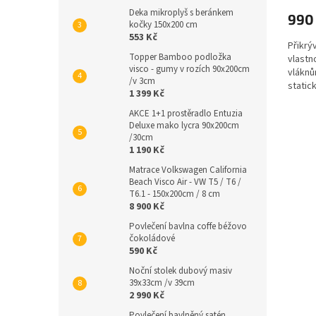
produ
Deka mikroplyš s beránkem
990
je
kočky 150x200 cm
4,0
553 Kč
Přikrý
z
Topper Bamboo podložka
vlastn
5
visco - gumy v rozích 90x200cm
vláknů
hvězdi
/v 3cm
static
1 399 Kč
celkem
AKCE 1+1 prostěradlo Entuzia
Deluxe mako lycra 90x200cm
/30cm
1 190 Kč
Matrace Volkswagen California
Beach Visco Air - VW T5 / T6 /
T6.1 - 150x200cm / 8 cm
8 900 Kč
Povlečení bavlna coffe béžovo
čokoládové
590 Kč
Noční stolek dubový masiv
39x33cm /v 39cm
2 990 Kč
Povlečení bavlněný satén