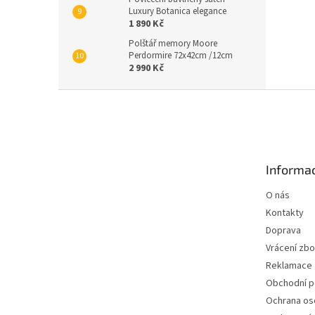
Luxury Botanica elegance
1 890 Kč
Polštář memory Moore
Perdormire 72x42cm /12cm
2 990 Kč
Z
á
p
a
t
Informac
í
O nás
Kontakty
Doprava
Vrácení zbo
Reklamace
Obchodní 
Ochrana os