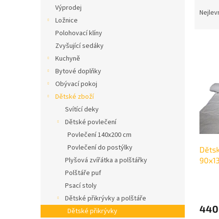
Ř
n
Výprodej
a
e
Nejlev
Ložnice
z
l
e
Polohovací klíny
V
n
Zvyšující sedáky
ý
í
Kuchyně
p
p
Bytové doplňky
i
r
Obývací pokoj
s
o
p
Dětské zboží
d
r
u
Svítící deky
o
k
Dětské povlečení
d
t
Povlečení 140x200 cm
u
ů
Povlečení do postýlky
Dětsk
k
90x13
Plyšová zvířátka a polštářky
t
ů
Polštáře puf
Psací stoly
Dětské přikrývky a polštáře
440
Dětské přikrývky