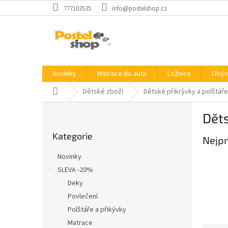
Přejít
777103535
info@postelshop.cz
na
obsah
Novinky
Matrace do auta
Ložnice
Obýv
Domů
Dětské zboží
Dětské přikrývky a polštáře
P
Děts
o
Přeskočit
s
Kategorie
kategorie
Nejpr
t
r
Novinky
a
SLEVA -20%
n
Deky
n
í
Povlečení
p
Polštáře a přikývky
a
Matrace