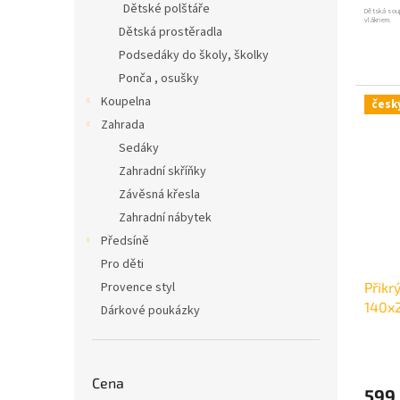
Dětské polštáře
Dětská sou
vláknem.
Dětská prostěradla
Podsedáky do školy, školky
Ponča , osušky
Koupelna
česk
Zahrada
Sedáky
Zahradní skříňky
Závěsná křesla
Zahradní nábytek
Předsíně
Pro děti
Provence styl
Přikr
140x
Dárkové poukázky
Cena
599