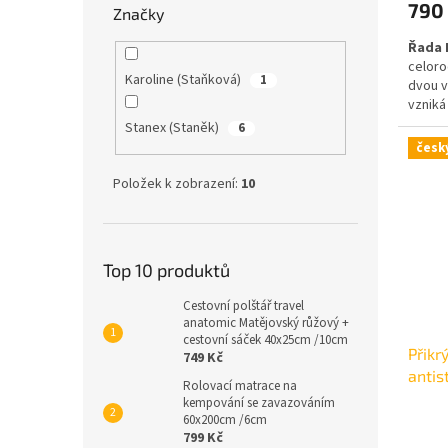
790
Značky
Řada 
celoro
Karoline (Staňková)
1
dvou v
vzniká
příjem
Stanex (Staněk)
6
Gramáž
česk
Položek k zobrazení:
10
Top 10 produktů
Cestovní polštář travel
anatomic Matějovský růžový +
cestovní sáček 40x25cm /10cm
Přikr
749 Kč
antis
Rolovací matrace na
kempování se zavazováním
Průmě
60x200cm /6cm
799 Kč
hodno