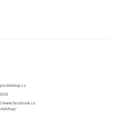
postelshop.cz
3535
://www.facebook.co
telshop/