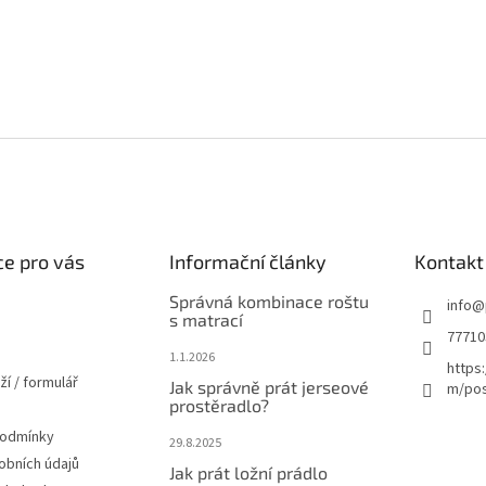
p
i
s
u
e pro vás
Informační články
Kontakt
Správná kombinace roštu
info
@
s matrací
77710
1.1.2026
https
ží / formulář
Jak správně prát jerseové
m/pos
prostěradlo?
podmínky
29.8.2025
obních údajů
Jak prát ložní prádlo