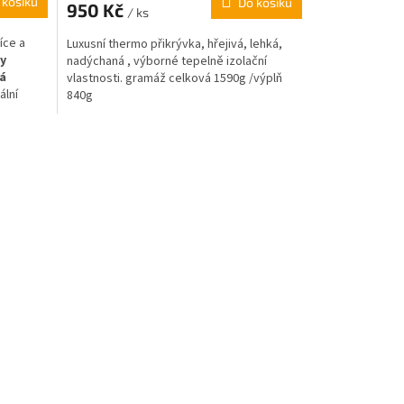
 košíku
Do košíku
950 Kč
je
/ ks
5,0
íce a
Luxusní thermo přikrývka, hřejivá, lehká,
z
vy
nadýchaná , výborné tepelně izolační
5
ká
vlastnosti. gramáž celková 1590g /výplň
hvězdiček.
ální
840g
lou