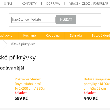
O NÁS
KONTAKTY
DOPRAVA
VRÁCENÍ ZBOŽÍ / FORMULÁŘ
HLEDAT
ací pokoj
Kuchyně
Koupelna
Zahrada
Bytové dopl
Dětské přikrývky
ké přikrývky
odávanější
Přikrývka Stanex
Dětská souprava
Royal slabá letní
postýlky bílá 90
140x200 cm / 830g
cm, 45x 65 cm
Skladem
Skladem
599 Kč
440 Kč