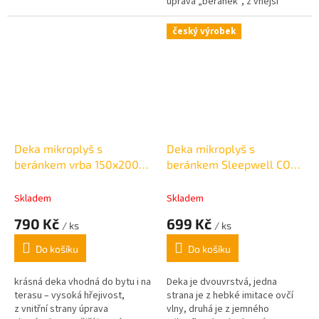
úprava „beránek“, z vnější
jemný mikroflanel.:
Gramáž
, 450
g/m2.
český výrobek
Deka mikroplyš s
Deka mikroplyš s
beránkem vrba 150x200
beránkem Sleepwell COZY
cm
oříšková 150x200 cm
Skladem
Skladem
790 Kč
699 Kč
/ ks
/ ks
Do košíku
Do košíku
krásná deka vhodná do bytu i na
Deka je dvouvrstvá, jedna
terasu – vysoká hřejivost,
strana je z hebké imitace ovčí
z vnitřní strany úprava
vlny, druhá je z jemného