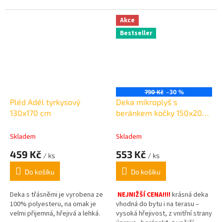
Akce
Bestseller
790 Kč
–30 %
Pléd Adél tyrkysový
Deka mikroplyš s
130x170 cm
beránkem kočky 150x200
cm
Skladem
Skladem
459 Kč
553 Kč
/ ks
/ ks
Do košíku
Do košíku
Deka s třásněmi je vyrobena ze
NEJNIŽŠÍ CENA!!!!
krásná deka
100% polyesteru, na omak je
vhodná do bytu i na terasu –
velmi přijemná, hřejivá a lehká.
vysoká hřejivost, z vnitřní strany