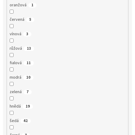
oranžová
1
červená
5
vínová
3
růžová
13
fialová
11
modrá
10
zelená
7
hnědá
19
šedá
42