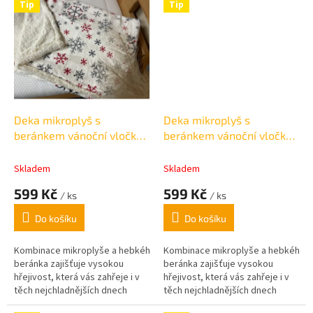
Tip
Tip
Deka mikroplyš s
Deka mikroplyš s
beránkem vánoční vločky
beránkem vánoční vločky
bílá 150x200cm
červená 150x200cm
Skladem
Skladem
599 Kč
599 Kč
/ ks
/ ks
Do košíku
Do košíku
Kombinace mikroplyše a hebkého
Kombinace mikroplyše a hebkého
beránka zajišťuje vysokou
beránka zajišťuje vysokou
hřejivost, která vás zahřeje i v
hřejivost, která vás zahřeje i v
těch nejchladnějších dnech
těch nejchladnějších dnech