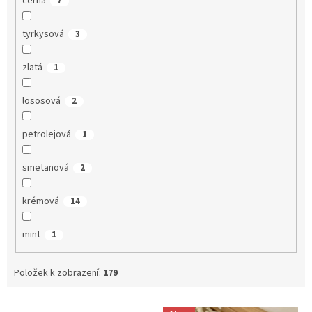
černá
7
tyrkysová
3
zlatá
1
lososová
2
petrolejová
1
smetanová
2
krémová
14
mint
1
Položek k zobrazení:
179
V