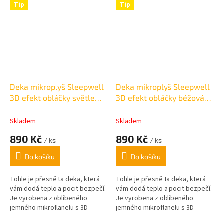
Tip
Tip
Deka mikroplyš Sleepwell
Deka mikroplyš Sleepwell
3D efekt obláčky světle
3D efekt obláčky béžová
šedá 150x200cm
150x200cm
Skladem
Skladem
890 Kč
890 Kč
/ ks
/ ks
Do košíku
Do košíku
Tohle je přesně ta deka, která
Tohle je přesně ta deka, která
vám dodá teplo a pocit bezpečí.
vám dodá teplo a pocit bezpečí.
Je vyrobena z oblíbeného
Je vyrobena z oblíbeného
jemného mikroflanelu s 3D
jemného mikroflanelu s 3D
efektem malých obláčků, je
efektem malých obláčků, je