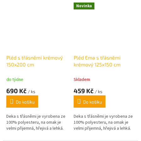
domov. gramáž 870g/m2
Novinka
Pléd s třásněmi krémový
Pléd Ema s třásněmi
150x200 cm
krémový 125x150 cm
do týdne
Skladem
690 Kč
459 Kč
/ ks
/ ks
Do košíku
Do košíku
Deka s třásněmi je vyrobena ze
Deka s třásněmi je vyrobena ze
100% polyesteru, na omak je
100% polyesteru, na omak je
velmi přijemná, hřejivá a lehká.
velmi přijemná, hřejivá a lehká.