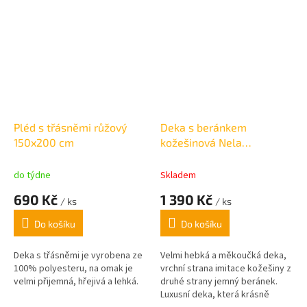
Pléd s třásněmi růžový
Deka s beránkem
150x200 cm
kožešinová Nela
oboustranná béžová
220x240cm
do týdne
Skladem
690 Kč
1 390 Kč
/ ks
/ ks
Do košíku
Do košíku
Deka s třásněmi je vyrobena ze
Velmi hebká a měkoučká deka,
100% polyesteru, na omak je
vrchní strana imitace kožešiny z
velmi přijemná, hřejivá a lehká.
druhé strany jemný beránek.
Luxusní deka, která krásně