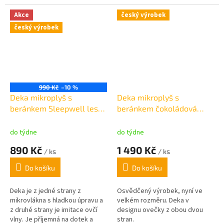
velmi hřejivá
.
gramáž: 500g/m2
velmi hřejivá
.
gramáž: 500g/m2
Akce
český výrobek
český výrobek
990 Kč
–10 %
Deka mikroplyš s
Deka mikroplyš s
beránkem Sleepwell lesní
beránkem čokoládová
zelená /bílá 150x200 cm
220x240cm
do týdne
do týdne
890 Kč
1 490 Kč
/ ks
/ ks
Do košíku
Do košíku
Deka je z jedné strany z
Osvědčený výrobek, nyní ve
mikrovlákna s hladkou úpravu a
velkém rozměru. Deka v
z druhé strany je imitace ovčí
designu ovečky z obou dvou
vlny. Je
příjemná na dotek a
stran.