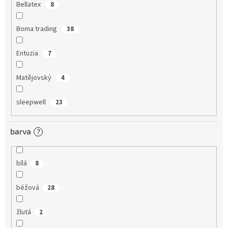
Bellatex
8
Boma trading
38
Entuzia
7
Matějovský
4
sleepwell
23
barva
?
bílá
8
béžová
28
žlutá
2