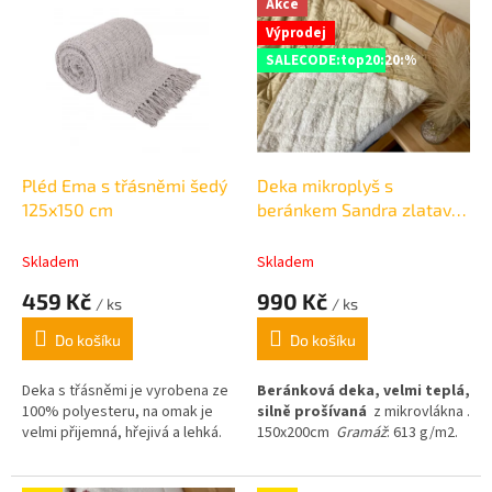
Akce
ý
Výprodej
p
SALECODE:top20:20:%
i
s
p
r
o
d
Pléd Ema s třásněmi šedý
Deka mikroplyš s
u
125x150 cm
beránkem Sandra zlatavá
k
150x200cm
t
Skladem
Skladem
ů
459 Kč
990 Kč
/ ks
/ ks
Do košíku
Do košíku
Deka s třásněmi je vyrobena ze
Beránková deka, velmi teplá,
100% polyesteru, na omak je
silně prošívaná
z mikrovlákna .
velmi přijemná, hřejivá a lehká.
150x200cm
Gramáž
: 613 g/m2.