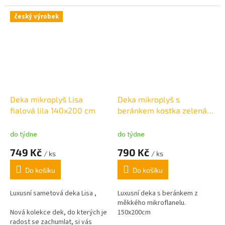
velmi hřejivá
.
gramáž: 500g/m2
český výrobek
Deka mikroplyš Lisa
Deka mikroplyš s
fialová lila 140x200 cm
beránkem kostka zelená
150x200 cm
do týdne
do týdne
749 Kč
790 Kč
/ ks
/ ks
Do košíku
Do košíku
Luxusní sametová deka Lisa ,
Luxusní deka s beránkem z
měkkého mikroflanelu.
Nová kolekce dek, do kterých je
150x200cm
radost se zachumlat, si vás