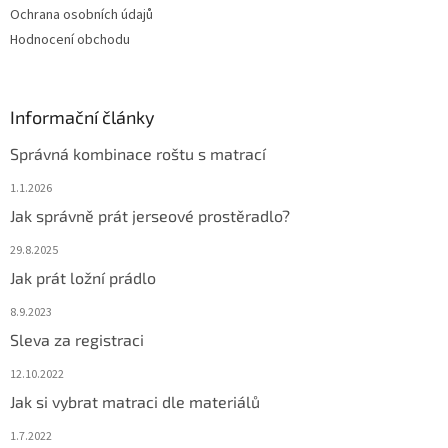
u
Ochrana osobních údajů
Hodnocení obchodu
Informační články
Správná kombinace roštu s matrací
1.1.2026
Jak správně prát jerseové prostěradlo?
29.8.2025
Jak prát ložní prádlo
8.9.2023
Sleva za registraci
12.10.2022
Jak si vybrat matraci dle materiálů
1.7.2022