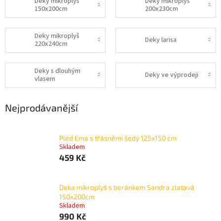
Deky mikroplyš
Deky mikroplyš
150x200cm
200x230cm
Deky mikroplyš
Deky larisa
220x240cm
Deky s dlouhým
Deky ve výprodeji
vlasem
Nejprodávanější
Pléd Ema s třásněmi šedý 125x150 cm
Skladem
459 Kč
Deka mikroplyš s beránkem Sandra zlatavá
150x200cm
Skladem
990 Kč