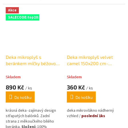
získá nejen měkoučkým
hřejivým materiálem, ale také
Akce
moderní paletou barevných
SALECODE:top20:20:%
odstínů.
2
Hustota tkaní:
300 g/m
Deka mikroplyš s
Deka mikroplyš velvet
beránkem míčky béžovo-
camel 150x200 cm-
šedá
poslední 1ks
Skladem
Skladem
890 Kč
360 Kč
/ ks
/ ks
Do košíku
Do košíku
krásná deka -zajímavý design
deka mikrovlákno nádherný
střapatých balónků. Zadní
vzhled /
poslední 1ks
strana z měkoučkého bílého
beránka.
Složení:
100%