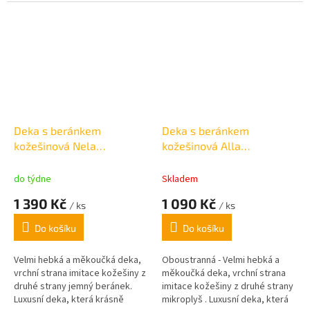
zahřeje a zkrášlí Váš domov.
Deka s beránkem
Deka s beránkem
kožešinová Nela
kožešinová Alla
oboustranná tmavě šedá
oboustranná šedá
220x240cm
150x200cm
do týdne
Skladem
1 390 Kč
1 090 Kč
/ ks
/ ks
Do košíku
Do košíku
Velmi hebká a měkoučká deka,
Oboustranná - Velmi hebká a
vrchní strana imitace kožešiny z
měkoučká deka, vrchní strana
druhé strany jemný beránek.
imitace kožešiny z druhé strany
Luxusní deka, která krásně
mikroplyš . Luxusní deka, která