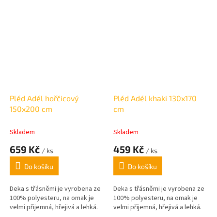
polyester -
mikroflanel.
Velikost:
150 x 100
cm.
Pléd Adél hořčicový
Pléd Adél khaki 130x170
150x200 cm
cm
Skladem
Skladem
659 Kč
459 Kč
/ ks
/ ks
Do košíku
Do košíku
Deka s třásněmi je vyrobena ze
Deka s třásněmi je vyrobena ze
100% polyesteru, na omak je
100% polyesteru, na omak je
velmi přijemná, hřejivá a lehká.
velmi přijemná, hřejivá a lehká.