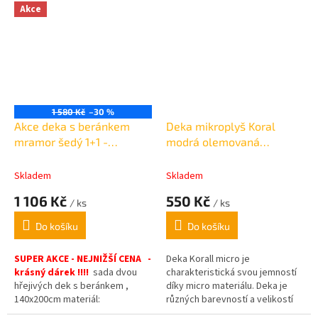
sešitá ze dvou vrstev, vždy ve
sešitá ze dvou vrstev, vždy ve
Akce
stejné barvě.
stejné barvě.
1 580 Kč
–30 %
Akce deka s beránkem
Deka mikroplyš Koral
mramor šedý 1+1 -
modrá olemovaná
150x200cm
150x200cm
Skladem
Skladem
1 106 Kč
550 Kč
/ ks
/ ks
Do košíku
Do košíku
SUPER AKCE - NEJNIŽŠÍ CENA -
Deka Korall micro je
krásný dárek !!!!
sada dvou
charakteristická svou jemností
hřejivých dek s beránkem ,
díky micro materiálu. Deka je
140x200cm materiál:
různých barevností a velikostí
mikroflanel.:
Gramáž
, 450 g/m2.
od nejmenších rozměrů až po