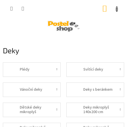
Přejít
NÁKUP
na
obsah
KOŠÍK
Deky
Plédy
Svítící deky
Vánoční deky
Deky s beránkem
Dětské deky
Deky mikroplyš
mikroplyš
140x200 cm