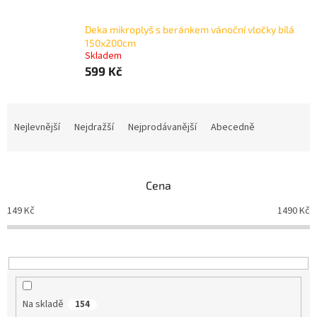
Deka mikroplyš s beránkem vánoční vločky bílá
150x200cm
Skladem
599 Kč
Ř
a
Nejlevnější
Nejdražší
Nejprodávanější
Abecedně
z
e
n
Cena
í
p
149
Kč
1490
Kč
r
o
d
u
k
t
Na skladě
154
ů