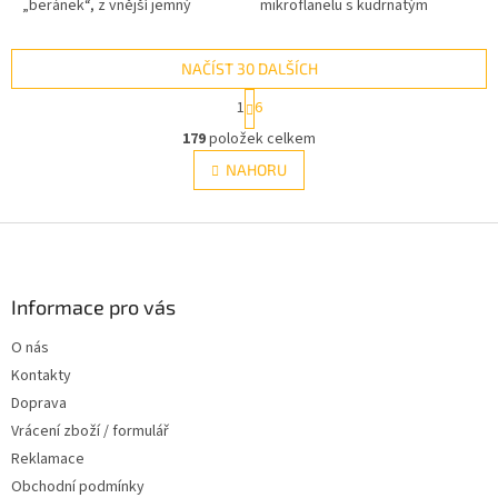
„beránek“, z vnější jemný
mikroflanelu s kudrnatým
mikroflanel.,
vlasem.
NAČÍST 30 DALŠÍCH
S
1
6
t
O
r
179
položek celkem
v
á
l
NAHORU
n
á
k
d
o
v
Z
a
á
c
á
n
í
p
í
p
a
Informace pro vás
r
t
v
O nás
í
k
Kontakty
y
v
Doprava
ý
Vrácení zboží / formulář
p
Reklamace
i
s
Obchodní podmínky