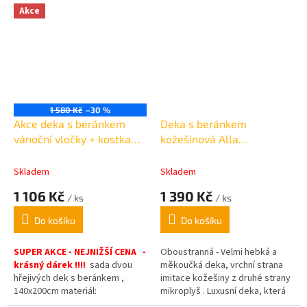
soupravy na
Akce
sedačky.Hmotnost deky
2
(gramáž): 400g/m
1 580 Kč
–30 %
Akce deka s beránkem
Deka s beránkem
vánoční vločky + kostka
kožešinová Alla
červená 1+1 - 150x200cm
oboustranná šedá
220x240cm
Skladem
Skladem
1 106 Kč
1 390 Kč
/ ks
/ ks
Do košíku
Do košíku
SUPER AKCE - NEJNIŽŠÍ CENA -
Oboustranná - Velmi hebká a
krásný dárek !!!!
sada dvou
měkoučká deka, vrchní strana
hřejivých dek s beránkem ,
imitace kožešiny z druhé strany
140x200cm materiál:
mikroplyš . Luxusní deka, která
mikroflanel.:
Gramáž
, 450 g/m2.
krásně zahřeje a zkrášlí Váš