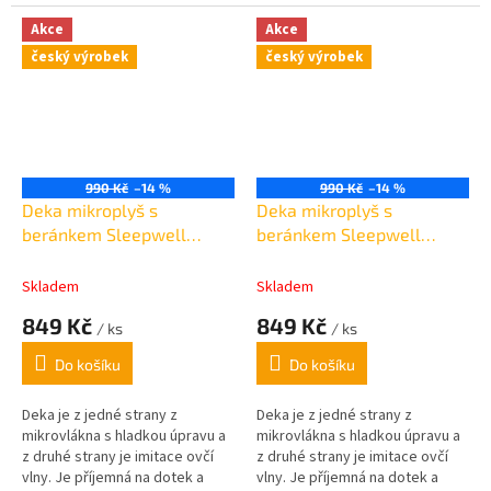
zahřeje a zkrášlí Váš domov.
krásně zahřeje a zkrášlí Váš
domov. gramáž870g/m2
Akce
Akce
český výrobek
český výrobek
990 Kč
–14 %
990 Kč
–14 %
Deka mikroplyš s
Deka mikroplyš s
beránkem Sleepwell
beránkem Sleepwell
petrolejová /bílá 150x200
tmavě fialová /bílá
cm
150x200 cm
Skladem
Skladem
849 Kč
849 Kč
/ ks
/ ks
Do košíku
Do košíku
Deka je z jedné strany z
Deka je z jedné strany z
mikrovlákna s hladkou úpravu a
mikrovlákna s hladkou úpravu a
z druhé strany je imitace ovčí
z druhé strany je imitace ovčí
vlny. Je
příjemná na dotek a
vlny. Je
příjemná na dotek a