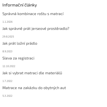
Informační články
Správná kombinace roštu s matrací
1.1.2026
Jak správně prát jerseové prostěradlo?
29.8.2025
Jak prát ložní prádlo
8.9.2023
Sleva za registraci
12.10.2022
Jak si vybrat matraci dle materiálů
1.7.2022
Matrace na zakázku do obytných aut
5.3.2022