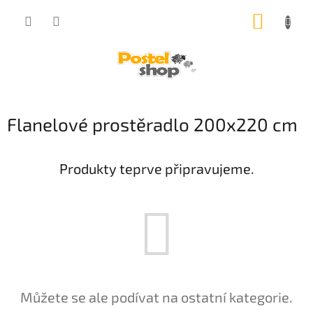
Přejít
NÁKUP
na
obsah
KOŠÍK
Flanelové prostěradlo 200x220 cm
Produkty teprve připravujeme.
Můžete se ale podívat na ostatní kategorie.