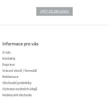
ZPĚT DO OBCHODU
Z
á
p
a
Informace pro vás
t
O nás
í
Kontakty
Doprava
Vrácení zboží / formulář
Reklamace
Obchodní podmínky
Ochrana osobních údajů
Hodnocení obchodu