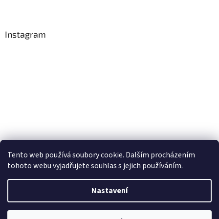
Instagram
Tento web používá soubory cookie. Dalším procházením
Sledovat na Instagramu
tohoto webu vyjadřujete souhlas s jejich používáním.
Nastavení
Vytvořil Shoptet