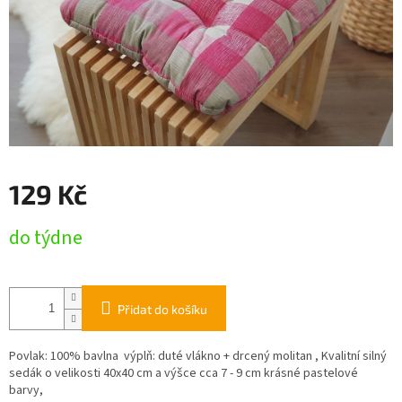
129 Kč
Měrná
do týdne
cena:
Přidat do košíku
Povlak: 100% bavlna výplň: duté vlákno + drcený molitan , Kvalitní silný
sedák o velikosti 40x40 cm a výšce cca 7 - 9 cm krásné pastelové
barvy,