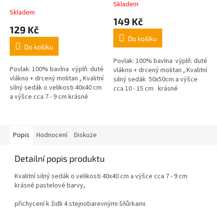
Skladem
Průměrné
Skladem
hodnocení
149 Kč
produktu
129 Kč
je
Do košíku
5,0
Do košíku
z
5
Povlak: 100% bavlna výplň: duté
Povlak: 100% bavlna výplň: duté
hvězdiček.
vlákno + drcený molitan , Kvalitní
vlákno + drcený molitan , Kvalitní
silný sedák 50x50cm a výšce
silný sedák o velikosti 40x40 cm
cca 10 - 15 cm krásné
a výšce cca 7 - 9 cm krásné
pastelové barvy,
pastelové barvy,
Popis
Hodnocení
Diskuze
Detailní popis produktu
Kvalitní silný sedák o velikosti 40x40 cm a výšce cca 7 - 9 cm
krásné pastelové barvy,
přichycení k židli 4 stejnobarevnými šňůrkami.