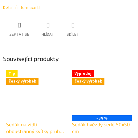
Detailní informace
ZEPTAT SE
HLÍDAT
SDÍLET
Související produkty
Tip
Výprodej
český výrobek
český výrobek
–34 %
Sedák na židli
Sedák hvězdy šedé 50x50
oboustranný kvítky pruh
cm
červený 40x40 cm