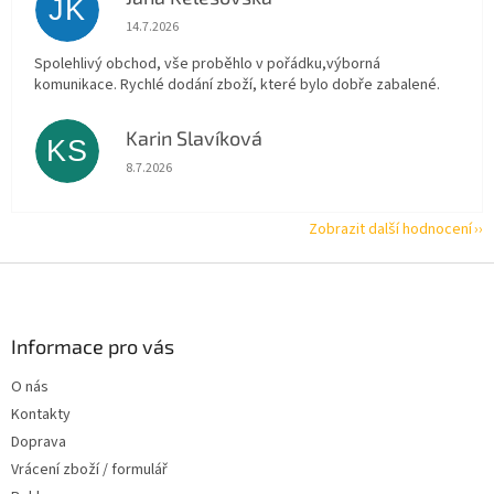
JK
Hodnocení obchodu je 5 z 5 hvězdiček.
14.7.2026
Spolehlivý obchod, vše proběhlo v pořádku,výborná
komunikace. Rychlé dodání zboží, které bylo dobře zabalené.
Karin Slavíková
KS
Hodnocení obchodu je 5 z 5 hvězdiček.
8.7.2026
Zobrazit další hodnocení
Z
á
p
a
Informace pro vás
t
O nás
í
Kontakty
Doprava
Vrácení zboží / formulář