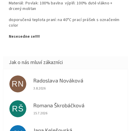
Materiál:
Povlak: 100% bavlna výplň: 100% duté vlákno +
drcený molitan
doporučená teplota praní: na 40°C prací prášek s označením
color
Nesesedne se!!!!
Radoslava Nováková
RN
Hodnocení obchodu je 5 z 5 hvězdiček.
3.8.2026
Romana Škrobáčková
RŠ
Hodnocení obchodu je 5 z 5 hvězdiček.
15.7.2026
Jana Kelešovská