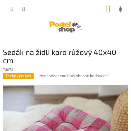
Přejít
NÁKUP
na
obsah
KOŠÍK
Sedák na židli karo růžový 40x40
cm
74874
Průměrné
Neohodnoceno
Podrobnosti hodnocení
český výrobek
hodnocení
produktu
je
0,0
z
5
hvězdiček.