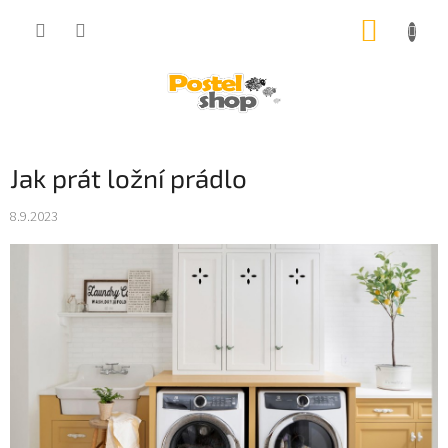
Přejít
NÁKUP
na
obsah
KOŠÍK
Jak prát ložní prádlo
8.9.2023