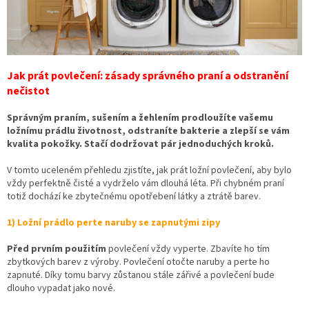
Jak prát povlečení: zásady správného praní a odstranění
nečistot
Správným praním, sušením a žehlením prodloužíte vašemu
ložnímu prádlu životnost, odstraníte bakterie a zlepší se vám
kvalita pokožky. Stačí dodržovat pár jednoduchých kroků.
V tomto uceleném přehledu zjistíte, jak prát ložní povlečení, aby bylo
vždy perfektně čisté a vydrželo vám dlouhá léta. Při chybném praní
totiž dochází ke zbytečnému opotřebení látky a ztrátě barev.
1) Ložní prádlo perte naruby se zapnutými zipy
Před prvním použitím
povlečení vždy vyperte. Zbavíte ho tím
zbytkových barev z výroby. Povlečení otočte naruby a perte ho
zapnuté. Díky tomu barvy zůstanou stále zářivé a povlečení bude
dlouho vypadat jako nové.