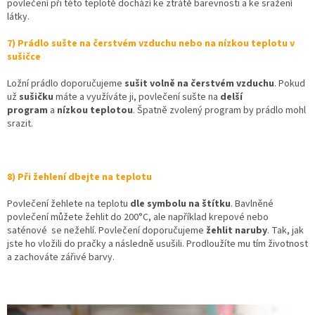
povlečení při této teplotě dochází ke ztrátě barevnosti a ke sražení
látky.
7) Prádlo sušte na čerstvém vzduchu nebo na nízkou teplotu v
sušičce
Ložní prádlo doporučujeme
sušit volně na čerstvém vzduchu
. Pokud
už
sušičku
máte a využíváte ji, povlečení sušte na
delší
program
a
nízkou teplotou
. Špatně zvolený program by prádlo mohl
srazit.
8) Při žehlení dbejte na teplotu
Povlečení žehlete na teplotu
dle symbolu na štítku
. Bavlněné
povlečení můžete žehlit do 200°C, ale například krepové nebo
saténové
se nežehlí. Povlečení doporučujeme
žehlit naruby
. Tak, jak
jste ho vložili do pračky a následně usušili. Prodloužíte mu tím životnost
a zachováte zářivé barvy.