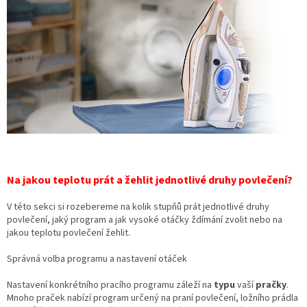
Na jakou teplotu prát a žehlit jednotlivé druhy povlečení?
V této sekci si rozebereme na kolik stupňů prát jednotlivé druhy
povlečení, jaký program a jak vysoké otáčky ždímání zvolit nebo na
jakou teplotu povlečení žehlit.
Správná volba programu a nastavení otáček
Nastavení konkrétního pracího programu záleží na
typu
vaší
pračky
.
Mnoho praček nabízí program určený na praní povlečení, ložního prádla