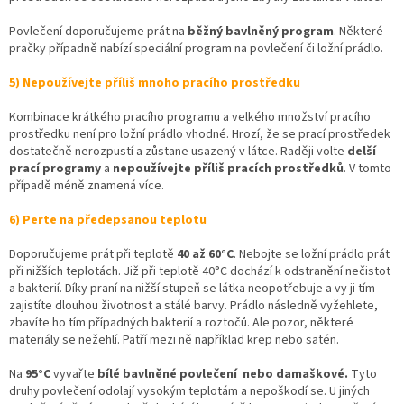
Povlečení doporučujeme prát na
běžný bavlněný program
. Některé
pračky případně nabízí speciální program na povlečení či ložní prádlo.
5) Nepoužívejte příliš mnoho pracího prostředku
Kombinace krátkého pracího programu a velkého množství pracího
prostředku není pro ložní prádlo vhodné. Hrozí, že se prací prostředek
dostatečně nerozpustí a zůstane usazený v látce. Raději volte
delší
prací programy
a
nepoužívejte příliš pracích prostředků
. V tomto
případě méně znamená více.
6) Perte na předepsanou teplotu
Doporučujeme prát při teplotě
40 až 60°C
. Nebojte se ložní prádlo prát
při nižších teplotách. Již při teplotě 40°C dochází k odstranění nečistot
a bakterií. Díky praní na nižší stupeň se látka neopotřebuje a vy ji tím
zajistíte dlouhou životnost a stálé barvy. Prádlo následně vyžehlete,
zbavíte ho tím případných bakterií a roztočů. Ale pozor, některé
materiály se nežehlí. Patří mezi ně například krep nebo satén.
Na
95°C
vyvařte
bílé bavlněné povlečení nebo damaškové.
Tyto
druhy povlečení odolají vysokým teplotám a nepoškodí se. U jiných