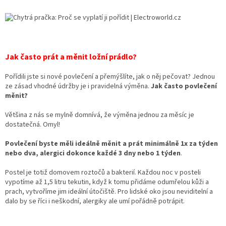
Jak často prát a měnit ložní prádlo?
Pořídili jste si nové povlečení a přemýšlíte, jak o něj pečovat? Jednou
ze zásad vhodné údržby je i pravidelná výměna.
Jak často povlečení
měnit?
Většina z nás se mylně domnívá, že výměna jednou za měsíc je
dostatečná. Omyl!
Povlečení byste měli ideálně měnit a prát minimálně 1x za týden
nebo dva, alergici dokonce každé 3 dny nebo 1 týden
.
Postel je totiž domovem roztočů a bakterií. Každou noc v posteli
vypotíme až 1,5 litru tekutin, když k tomu přidáme odumřelou kůži a
prach, vytvoříme jim ideální útočiště. Pro lidské oko jsou neviditelní a
dalo by se říci i neškodní, alergiky ale umí pořádně potrápit.