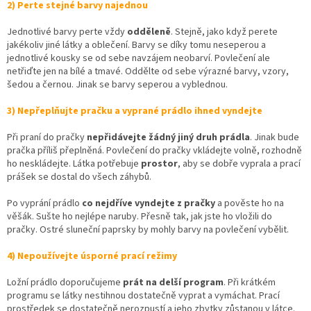
2) Perte stejné barvy najednou
Jednotlivé barvy perte vždy
odděleně
. Stejně, jako když perete
jakékoliv jiné látky a oblečení. Barvy se díky tomu neseperou a
jednotlivé kousky se od sebe navzájem neobarví. Povlečení ale
netřiďte jen na bílé a tmavé. Oddělte od sebe výrazné barvy, vzory,
šedou a černou. Jinak se barvy seperou a vyblednou.
3) Nepřeplňujte pračku a vyprané prádlo ihned vyndejte
Při praní do pračky
nepřidávejte žádný jiný druh prádla
. Jinak bude
pračka příliš přeplněná. Povlečení do pračky vkládejte volně, rozhodně
ho neskládejte. Látka potřebuje
prostor
, aby se dobře vyprala a prací
prášek
se dostal do všech záhybů.
Po vyprání prádlo
co nejdříve vyndejte z pračky
a pověste ho na
věšák. Sušte ho nejlépe naruby. Přesně tak, jak jste ho vložili do
pračky. Ostré sluneční paprsky by mohly barvy na povlečení vybělit.
4) Nepoužívejte úsporné prací režimy
Ložní prádlo doporučujeme
prát na delší program
. Při krátkém
programu se látky nestihnou dostatečně vyprat a vymáchat. Prací
prostředek se dostatečně nerozpustí a jeho zbytky zůstanou v látce.