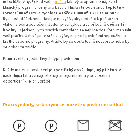
nebo lůžkoviny. Pokud vaše
pračka
takový program nemá, zvolte
klasický program určený pro bavlnu. Nastavte potřebnou
teplotu
v
rozmezí
40 až 60°C
a
rychlost otáček 1 000 až 1 200 za minutu
.
Rychlost otáček nenastavujte nejvyšší, aby nedošlo k poškození
vláken a tvaru povlečení. Jeden prací cyklus trvá přibližně
dvě až tři
hodiny
. O jednotlivých pracích symbolech se nejvíce dozvíte v manuálu
vaší pračky. Jak už jsme si řekli výše, na praní povlečení nepoužívejte
krátké úsporné programy. Prádlo by se dostatečně nevypralo nebo by
se dokonce zničilo.
Praní a žehlení jednotlivých typů povlečení
Každý materiál povlečení je
specifický
a vyžaduje
jiný přístup
. V
následující tabulce najdete nejčastější materiály povlečení a
doporučení k jejich údržbě.
Prací symboly, se kterými se můžete u povlečení setkat