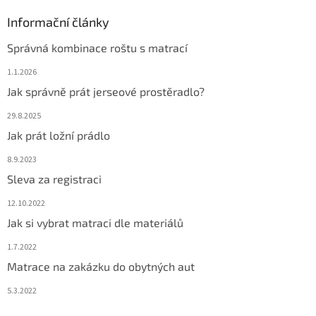
Informační články
Správná kombinace roštu s matrací
1.1.2026
Jak správně prát jerseové prostěradlo?
29.8.2025
Jak prát ložní prádlo
8.9.2023
Sleva za registraci
12.10.2022
Jak si vybrat matraci dle materiálů
1.7.2022
Matrace na zakázku do obytných aut
5.3.2022