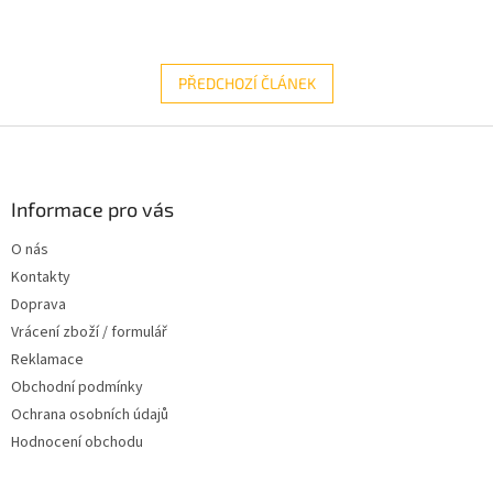
PŘEDCHOZÍ ČLÁNEK
Z
á
p
a
Informace pro vás
t
O nás
í
Kontakty
Doprava
Vrácení zboží / formulář
Reklamace
Obchodní podmínky
Ochrana osobních údajů
Hodnocení obchodu