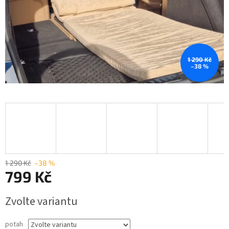
1 290 Kč
–38 %
1 290 Kč
–38 %
799 Kč
Měrná
Zvolte variantu
cena:
potah