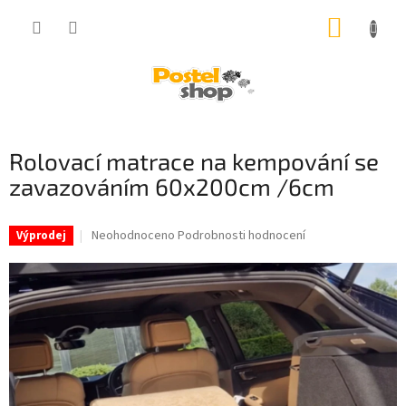
Přejít
NÁKUP
na
obsah
KOŠÍK
Rolovací matrace na kempování se
zavazováním 60x200cm /6cm
Průměrné
Neohodnoceno
Podrobnosti hodnocení
Výprodej
hodnocení
produktu
je
0,0
z
5
hvězdiček.