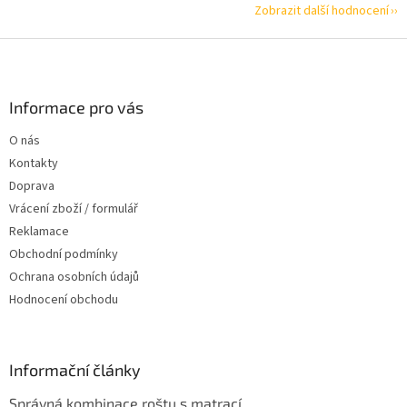
Zobrazit další hodnocení
Z
á
p
a
Informace pro vás
t
O nás
í
Kontakty
Doprava
Vrácení zboží / formulář
Reklamace
Obchodní podmínky
Ochrana osobních údajů
Hodnocení obchodu
Informační články
Správná kombinace roštu s matrací