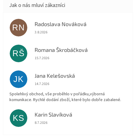
Radoslava Nováková
RN
Hodnocení obchodu je 5 z 5 hvězdiček.
3.8.2026
Romana Škrobáčková
RŠ
Hodnocení obchodu je 5 z 5 hvězdiček.
15.7.2026
Jana Kelešovská
JK
Hodnocení obchodu je 5 z 5 hvězdiček.
14.7.2026
Spolehlivý obchod, vše proběhlo v pořádku,výborná
komunikace. Rychlé dodání zboží, které bylo dobře zabalené.
Karin Slavíková
KS
Hodnocení obchodu je 5 z 5 hvězdiček.
8.7.2026