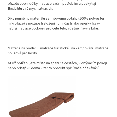
přizpůsobení délky matrace vašim potřebám a poskytují
flexibilitu v různých situacích.
Díky jemnému materiálu semišovému potahu (100% polyester
mikrofáze) a možnosti složení horní části jako opěrky hlavy
nabízí matrace podporu pro celé tělo, včetně hlavy a krku.
Matrace na podlahu, matrace turistická , na kempování i matrace
nouzová pro hosty.
Ať už potřebujete místo na spaní na cestách, v obývacím pokoji
nebo přistýlku doma – tento produkt splní vaše očekávání.