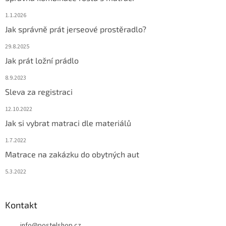
1.1.2026
Jak správně prát jerseové prostěradlo?
29.8.2025
Jak prát ložní prádlo
8.9.2023
Sleva za registraci
12.10.2022
Jak si vybrat matraci dle materiálů
1.7.2022
Matrace na zakázku do obytných aut
5.3.2022
Kontakt
info
@
postelshop.cz