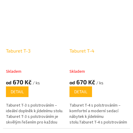
perfektně hodí k sezení u stolu,
skvěle doplní vaši jídelní lavici
kde poskytne pohodlí a
nebo stůl. S rozměry 45 cm
elegantní vzhled. Polstrovaný
výška, 35 cm šířka a 35 cm
povrch zajišťuje komfort během
hloubka je kompaktní a
dlouhých rodinných sezení nebo
pohodlný, ať už ho potřebujete
přátelských večeří, zatímco
na sezení při jídle nebo jako
pevná konstrukce zaručuje
odkládací místo. Polstrování
stabilitu a dlouhou životnost.
zajistí komfort při dlouhém
sezení, což ho činí ideálním
Taburet T-3
Taburet T-4
společníkem pro každodenní
použití. Jeho jednoduchý, ale
elegantní design se hodí do
každého interiéru.
Skladem
Skladem
670 Kč
670 Kč
od
od
/ ks
/ ks
DETAIL
DETAIL
Taburet T-3 s polstrováním –
Taburet T-4 s polstrováním –
ideální doplněk k jídelnímu stolu.
komfortní a moderní sedací
Taburet T-3 s polstrováním je
nábytek k jídelnímu
skvělým řešením pro každou
stolu.Taburet T-4 s polstrováním
domácnost, která hledá
je ideálním doplňkem k vaší