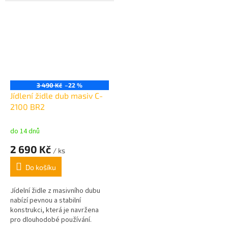
nábytku, který se stane
praktickým a elegantním
doplňkem každého interiéru.
Jeho dřevěné nohy a jemně
polstrované sedadlo zajišťují
maximální komfort při sezení. S
rozměry 45 cm (výška), 35 cm
(šířka) a 35 cm (hloubka) je
ideální volbou k jídelním lavicím
3 490 Kč
–22 %
a stolům, kde poskytne pohodlí
Jídlení židle dub masiv C-
a styl pro každého člena rodiny
2100 BR2
nebo návštěvu.
do 14 dnů
2 690 Kč
/ ks
Do košíku
Jídelní židle z masivního dubu
nabízí pevnou a stabilní
konstrukci, která je navržena
pro dlouhodobé používání.