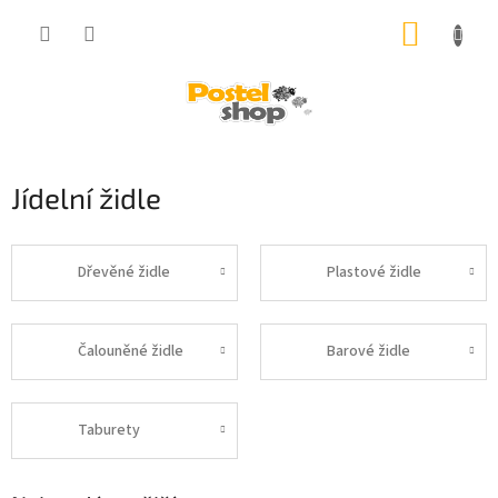
Přejít
NÁKUP
na
obsah
KOŠÍK
Jídelní židle
Dřevěné židle
Plastové židle
Čalouněné židle
Barové židle
Taburety