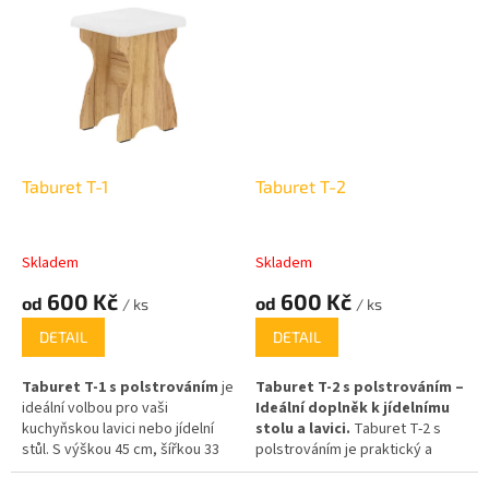
lamina, které zajišťuje stabilitu a
čalounění z ekokůže, se
odolnost, tento taburet je
kterou vytváří poutavý
ideální volbou pro každou
barevný kontrast.
domácnost. S rozměry 45 cm na
výšku, 35 cm na šířku a 35 cm na
hloubku je perfektně
přizpůsobený k jídelnímu stolu
nebo lavici, kde poskytne
pohodlné sezení a vkusný
Taburet T-1
Taburet T-2
vzhled.
Skladem
Skladem
600 Kč
600 Kč
od
od
/ ks
/ ks
DETAIL
DETAIL
Taburet T-1 s polstrováním
je
Taburet T-2 s polstrováním –
ideální volbou pro vaši
Ideální doplněk k jídelnímu
kuchyňskou lavici nebo jídelní
stolu a lavici.
Taburet T-2 s
stůl. S výškou 45 cm, šířkou 33
polstrováním je praktický a
cm a hloubkou 36 cm se
stylový kus nábytku, který