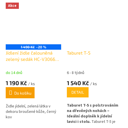
poskytují stabilitu a ladí s
Akce
minimalistickým designem.
1 490 Kč
–20 %
Jídlení židle čalouněná
Taburet T-5
zelený sedák HC-V3066
GRN3
do 14 dnů
6 - 8 týdnů
1 190 Kč
1 540 Kč
/ ks
/ ks
DETAIL
Do košíku
Taburet T-5 s polstrováním
Židle jídelní, zelená látka v
na dřevěných nohách –
dekoru broušené kůže, černý
Ideální doplněk k jídelní
kov
lavici i stolu.
Taburet T-5 je
moderní a pohodlný kousek