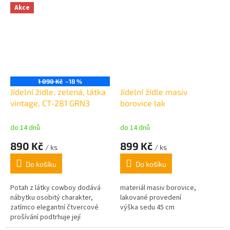
poskytují stabilitu a ladí s
Akce
minimalistickým designem.
1 090 Kč
–18 %
Jídelní židle, zelená, látka
Jídelní židle masiv
vintage, CT-281 GRN3
borovice lak
do 14 dnů
do 14 dnů
890 Kč
899 Kč
/ ks
/ ks
Do košíku
Do košíku
Potah z látky cowboy dodává
materiál masiv borovice,
nábytku osobitý charakter,
lakované provedení
zatímco elegantní čtvercové
výška sedu 45 cm
prošívání podtrhuje její
vzhled.
Černé kovové nohy