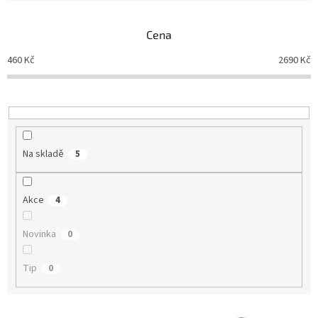
e
n
Cena
í
p
460
Kč
2690
Kč
r
o
d
u
k
t
Na skladě
5
ů
Akce
4
Novinka
0
Tip
0
V