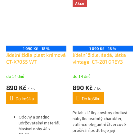
kovové nohy dodávají židli
kovové nohy dodávají židli
Akce
elegantní vzhled a zajišťují
elegantní vzhled a zajišťují
stabilitu na jakém koliv povrchu.
stabilitu na jakém koliv povrchu.
Nosnost jídelní židle činí 120 kg.
Nosnost jídelní židle činí 120 kg.
1 090 Kč
–18 %
1 090 Kč
–18 %
Jídelní židle plast krémová
Jídelní židle, šedá, látka
CT-X7055 WT
vintage, CT-281 GREY3
do 14 dnů
do 14 dnů
890 Kč
890 Kč
/ ks
/ ks
Do košíku
Do košíku
Potah z látky cowboy dodává
Odolný a snadno
nábytku osobitý charakter,
udržovatelný materiál,
zatímco elegantní čtvercové
Masivní nohy 48 x
prošívání podtrhuje její
56x82cm
vzhled.
Černé kovové nohy