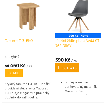
ý
p
i
s
p
r
o
990 Kč
–40 %
d
Taburet T-3-EKO
Jídelní židle plast šedá CT-
u
762 GREY
k
t
6 - 8 týdnů
590 Kč
/ ks
ů
460 Kč
od
/ ks
Do košíku
DETAIL
odolný a snadno
Stylový taburet T-3 EKO - Ideální
udržovatelný materiál,
pro jídelní stůl a lavici. Taburet
Masivní nohy ,
T-3 EKO je elegantní a praktický
48x59x79cm Nohy se
doplněk do vaší jídelny.
pyšní teplým hnědým
Vyrobený výhradně z kvalitního
odstínem a doplňují šedé