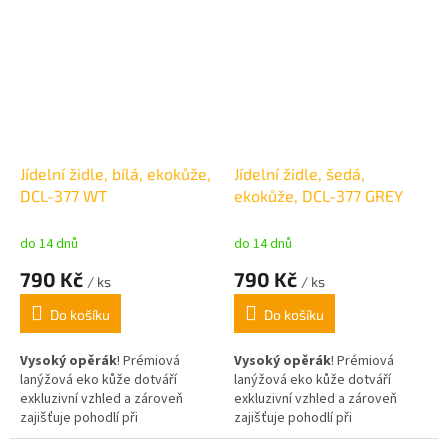
domácnosti. S rozměry 45 cm
kovové nohy dodávají židli
(výška), 35 cm (šířka) a 35 cm
elegantní vzhled a zajišťují
(hloubka) je tento taburet
stabilitu na jakém koliv povrchu.
dostatečně prostorný, ale
Nosnost jídelní židle činí 120 kg.
zároveň nenápadný a snadno se
vejde do každého interiéru.
Jeho kvalitní polstrování
zaručuje pohodlné sezení i při
delších sezeních. Kromě toho,
že je praktický, dodává
Jídelní židle, bílá, ekokůže,
Jídelní židle, šedá,
prostoru moderní vzhled a
DCL-377 WT
ekokůže, DCL-377 GREY
eleganci.
do 14 dnů
do 14 dnů
790 Kč
790 Kč
/ ks
/ ks
Do košíku
Do košíku
Vysoký opěrák
! Prémiová
Vysoký opěrák
! Prémiová
lanýžová eko kůže dotváří
lanýžová eko kůže dotváří
exkluzivní vzhled a zároveň
exkluzivní vzhled a zároveň
zajišťuje pohodlí při
zajišťuje pohodlí při
každodenním posezení .
Šedé
každodenním posezení .
Šedé