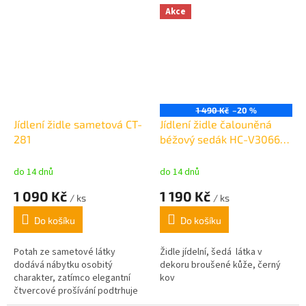
poskytují stabilitu a ladí s
Akce
minimalistickým designem.
1 490 Kč
–20 %
Jídlení židle sametová CT-
Jídlení židle čalouněná
281
béžový sedák HC-V3066
LAN3
do 14 dnů
do 14 dnů
1 090 Kč
1 190 Kč
/ ks
/ ks
Do košíku
Do košíku
Potah ze sametové látky
Židle jídelní, šedá látka v
dodává nábytku osobitý
dekoru broušené kůže, černý
charakter, zatímco elegantní
kov
čtvercové prošívání podtrhuje
její vzhled.
Černé kovové nohy