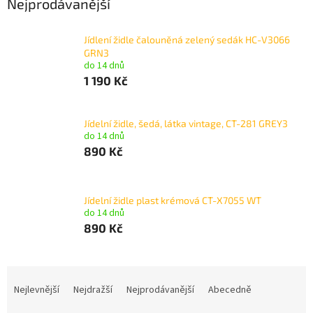
Nejprodávanější
Jídlení židle čalouněná zelený sedák HC-V3066
GRN3
do 14 dnů
1 190 Kč
Jídelní židle, šedá, látka vintage, CT-281 GREY3
do 14 dnů
890 Kč
Jídelní židle plast krémová CT-X7055 WT
do 14 dnů
890 Kč
Ř
a
Nejlevnější
Nejdražší
Nejprodávanější
Abecedně
z