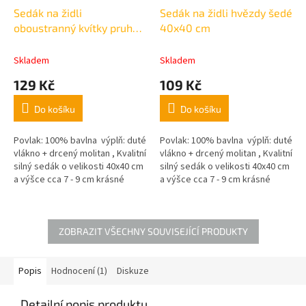
Sedák na židli
Sedák na židli hvězdy šedé
oboustranný kvítky pruh
40x40 cm
červený 40x40 cm
Skladem
Skladem
129 Kč
109 Kč
Do košíku
Do košíku
Povlak: 100% bavlna výplň: duté
Povlak: 100% bavlna výplň: duté
vlákno + drcený molitan , Kvalitní
vlákno + drcený molitan , Kvalitní
silný sedák o velikosti 40x40 cm
silný sedák o velikosti 40x40 cm
a výšce cca 7 - 9 cm krásné
a výšce cca 7 - 9 cm krásné
pastelové barvy,
pastelové barvy,
ZOBRAZIT VŠECHNY SOUVISEJÍCÍ PRODUKTY
Popis
Hodnocení (1)
Diskuze
Detailní popis produktu