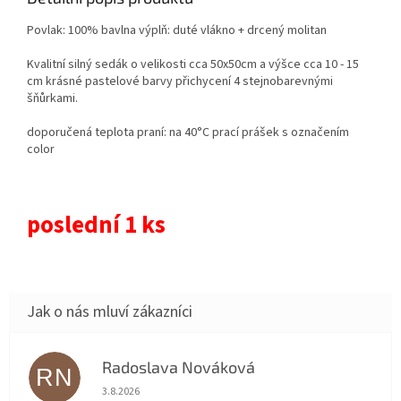
Povlak: 100% bavlna výplň: duté vlákno + drcený molitan
Kvalitní silný sedák o velikosti cca 50x50cm a výšce cca 10 - 15
cm krásné pastelové barvy přichycení 4 stejnobarevnými
šňůrkami.
doporučená teplota praní: na 40°C prací prášek s označením
color
poslední 1 ks
Radoslava Nováková
RN
Hodnocení obchodu je 5 z 5 hvězdiček.
3.8.2026