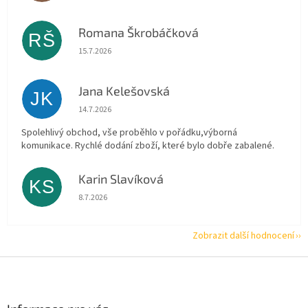
Romana Škrobáčková
RŠ
Hodnocení obchodu je 5 z 5 hvězdiček.
15.7.2026
Jana Kelešovská
JK
Hodnocení obchodu je 5 z 5 hvězdiček.
14.7.2026
Spolehlivý obchod, vše proběhlo v pořádku,výborná
komunikace. Rychlé dodání zboží, které bylo dobře zabalené.
Karin Slavíková
KS
Hodnocení obchodu je 5 z 5 hvězdiček.
8.7.2026
Zobrazit další hodnocení
Z
á
p