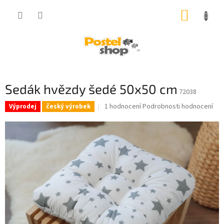
Přejít
NÁKUP
na
obsah
KOŠÍK
Sedák hvězdy šedé 50x50 cm
72038
Průměrné
1 hodnocení
Podrobnosti hodnocení
Výprodej
český výrobek
hodnocení
produktu
je
5,0
z
5
hvězdiček.