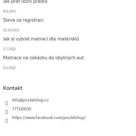
Jak prát ložní prádlo
8.9.2023
Sleva za registraci
12.10.2022
Jak si vybrat matraci dle materiálů
1.7.2022
Matrace na zakázku do obytných aut
5.3.2022
Kontakt
info
@
postelshop.cz
777103535
https://www.facebook.com/postelshop/