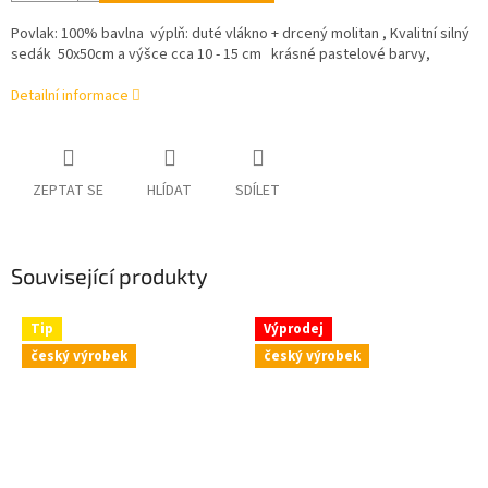
Povlak: 100% bavlna výplň: duté vlákno + drcený molitan , Kvalitní silný
sedák 50x50cm a výšce cca 10 - 15 cm krásné pastelové barvy,
Detailní informace
ZEPTAT SE
HLÍDAT
SDÍLET
Související produkty
Tip
Výprodej
český výrobek
český výrobek