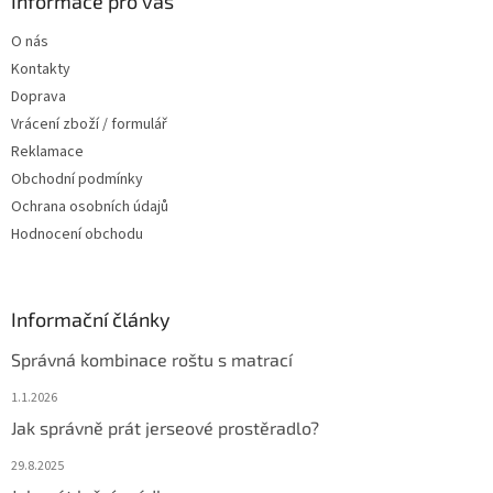
a
Informace pro vás
t
O nás
í
Kontakty
Doprava
Vrácení zboží / formulář
Reklamace
Obchodní podmínky
Ochrana osobních údajů
Hodnocení obchodu
Informační články
Správná kombinace roštu s matrací
1.1.2026
Jak správně prát jerseové prostěradlo?
29.8.2025