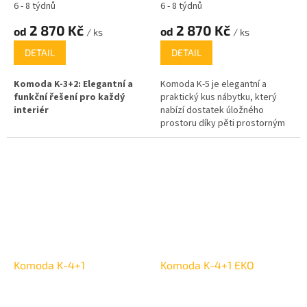
6 - 8 týdnů
6 - 8 týdnů
2 870 Kč
2 870 Kč
od
od
/ ks
/ ks
DETAIL
DETAIL
Komoda K-3+2: Elegantní a
Komoda K-5 je elegantní a
funkční řešení pro každý
praktický kus nábytku, který
interiér
nabízí dostatek úložného
prostoru díky pěti prostorným
Tato komoda představuje
zásuvkám. Je ideální pro
ideální kombinaci moderního
organizaci a uložení vašich věcí
designu a praktického úložného
v obývacím pokoji, ložnici nebo
prostoru. S třemi prostornými
kanceláři.
zásuvkami a skříňkou, která
umožní organizaci vašich věcí,
je ideální volbou pro ložnice,
obývací pokoje nebo předsíně.
Komoda K-4+1
Komoda K-4+1 EKO