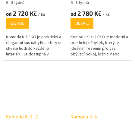
6 - 8 týdnů
6 - 8 týdnů
2 720 Kč
2 780 Kč
od
od
/ ks
/ ks
DETAIL
DETAIL
Komoda K-5 EKO je praktický a
Komoda K-3+2 EKO je moderní a
elegantní kus nábytku, který se
praktický nábytek, který je
skvěle hodí do každého
ideálním řešením pro váš
interiéru. Je dostupná v
obývací pokoj, ložnici nebo
několika moderních dekorech,
kancelář. Díky svému
jako jsou bílá, dub sonoma,
jednoduchému, ale elegantnímu
ořech a další, což umožňuje
designu a širokému výběru
snadnou kombinaci s různými
barevných variant (od bílého,
styly zařízení.
dubového až po betonový
efekt) se snadno přizpůsobí
jakémukoli interiéru.
Komoda K-3+2
Komoda K-5