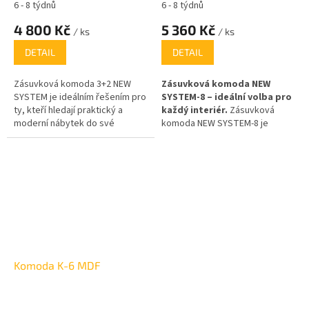
6 - 8 týdnů
6 - 8 týdnů
4 800 Kč
5 360 Kč
/ ks
/ ks
DETAIL
DETAIL
Zásuvková komoda 3+2 NEW
Zásuvková komoda NEW
SYSTEM je ideálním řešením pro
SYSTEM-8 – ideální volba pro
ty, kteří hledají praktický a
každý interiér.
Zásuvková
moderní nábytek do své
komoda NEW SYSTEM-8 je
domácnosti. S elegantním
dokonalým spojením
designem a kombinací
praktičnosti a moderního
otevřených a uzavřených
designu. S osmi prostornými
úložných prostor nabízí skvélé
zásuvkami nabízí dostatek
využití pro každou místnost.
úložného prostoru pro všechny
Komoda o výšce 75 cm, šířce
vaše věci, od oblečení po
150 cm a hloubce 45 cm se
osobní potřeby. Komoda je
skvěle hodí do ložnice,
vyrobena z kvalitních materiálů,
obývacího pokoje nebo
což zajišťuje její dlouhou
kanceláře, kde poskytuje
životnost a odolnost.
Komoda K-6 MDF
dostatek úložného prostoru pro
různé předměty – od oblečení
až po knihy či dekorační
předměty.