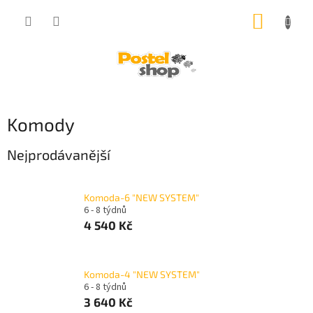
Přejít
NÁKUP
na
obsah
KOŠÍK
Komody
Nejprodávanější
Komoda-6 "NEW SYSTEM"
6 - 8 týdnů
4 540 Kč
Komoda-4 "NEW SYSTEM"
6 - 8 týdnů
3 640 Kč