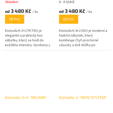
Skladem
6 - 8 týdnů
3 480 Kč
3 480 Kč
od
od
/ ks
/ ks
DETAIL
DETAIL
Komoda K-3+2 PETRO je
Komoda K-4+2 EKO je moderní a
elegantní a praktický kus
funkční nábytek, který
nábytku, který se hodí do
kombinuje čtyři prostorné
každého interiéru. Vyrobena z
zásuvky a dvě dvířka po
kvalitního lamina o tloušťce 16
stranách pro maximální úložný
mm, nabízí dlouhou životnost a
prostor. Díky tomuto designu
odolnost.
nabízí komoda dostatek místa
pro různé předměty, od
oblečení až po domácí
dekorace, a to jak v zásuvkách,
tak za dvířky.
Komoda-2+4 "MILANA"
Komoda-4 "NEW SYSTEM"