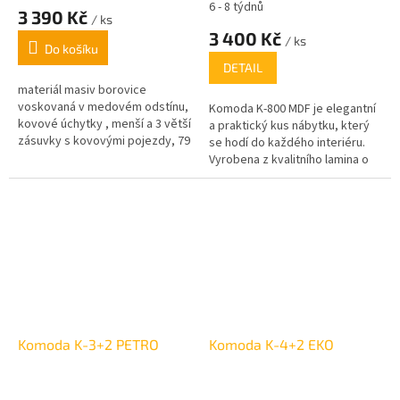
6 - 8 týdnů
3 390 Kč
/ ks
3 400 Kč
/ ks
Do košíku
DETAIL
materiál masiv borovice
voskovaná v medovém odstínu,
Komoda K-800 MDF je elegantní
kovové úchytky ,
menší a 3 větší
a praktický kus nábytku, který
zásuvky s kovovými pojezdy, 79
se hodí do každého interiéru.
× 40 × 80 (š × h × v)
Vyrobena z kvalitního lamina o
tloušťce 16 mm, zaručuje
dlouhou životnost a odolnost.
Její celkové rozměry jsou:
výška 90 cm, šířka 80 cm a
hloubka 43 cm. Komoda je
dostupná v několika atraktivních
barevných provedeních, včetně
bílé, dubu sonoma, wenge,
dubu kraft, lískového ořechu a
dubu truffle.
Komoda K-3+2 PETRO
Komoda K-4+2 EKO