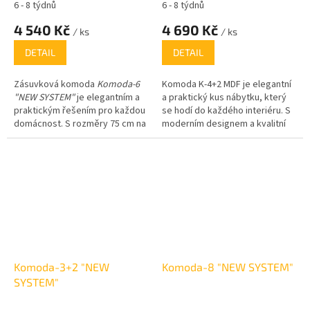
6 - 8 týdnů
6 - 8 týdnů
4 540 Kč
4 690 Kč
/ ks
/ ks
DETAIL
DETAIL
Zásuvková komoda
Komoda-6
Komoda K-4+2 MDF je elegantní
"NEW SYSTEM"
je elegantním a
a praktický kus nábytku, který
praktickým řešením pro každou
se hodí do každého interiéru. S
domácnost. S rozměry 75 cm na
moderním designem a kvalitní
výšku, 120 cm na šířku a 45 cm
MDF konstrukcí nabízí dostatek
na hloubku nabízí dostatek
úložného prostoru v podobě
úložného prostoru díky šesti
čtyř zásuvek a dvou skříněk s
prostorným zásuvkám, které
dvířky. Dostupná je v několika
usnadní organizaci a ukládání
atraktivních barevných
věcí. Tento moderní nábytek je
provedeních, jako je bílá, dub
vyroben z kvalitních materiálů,
sonoma, wenge, dub kraft,
které zajistí dlouhou životnost a
lískový ořech a dub truffle.
stabilitu.
Komoda-3+2 "NEW
Komoda-8 "NEW SYSTEM"
SYSTEM"