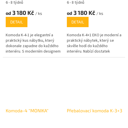
6 - 8 týdnů
6 - 8 týdnů
3 180 Kč
3 180 Kč
od
od
/ ks
/ ks
DETAIL
DETAIL
Komoda K-4-1 je elegantní a
Komoda K-4+1 EKO je moderní a
praktický kus nábytku, který
praktický nábytek, který se
dokonale zapadne do každého
skvěle hodí do každého
interiéru. S moderním designem
interiéru. Nabízí dostatek
a dostatkem úložného prostoru
úložného prostoru díky čtyřem
je ideální pro ložnice, obývací
prostorným zásuvkám a skříňky,
pokoje nebo předsíně. Komoda
ideálnímu pro uložení různého
je vyrobena z kvalitních
typu předmětů. Vyrábí se v
materiálů, což zajišťuje dlouhou
několika atraktivních dekorech,
životnost a odolnost. Díky
včetně bílé, dubu Sonoma,
kombinaci šuplíků a skříňky
ořechu a dalších variant, což
umožňuje přehledné uspořádání
zajišťuje širokou možnost
vašich věcí.
přizpůsobení každému stylu
interiéru.
Komoda-4 "MONIKA"
Přebalovací komoda K-3+3