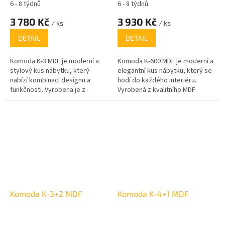
6 - 8 týdnů
6 - 8 týdnů
3 780 Kč
3 930 Kč
/ ks
/ ks
DETAIL
DETAIL
Komoda K-3 MDF je moderní a
Komoda K-600 MDF je moderní a
stylový kus nábytku, který
elegantní kus nábytku, který se
nabízí kombinaci designu a
hodí do každého interiéru.
funkčnosti. Vyrobena je z
Vyrobená z kvalitního MDF
kvalitního MDF materiálu, což
materiálu, nabízí nejen atraktivní
zajišťuje její vysokou pevnost a
vzhled, ale i vysokou odolnost.
dlouhou životnost. S
Komoda je dostupná v několika
elegantními dekory, jako je bílá,
barevných variantách, včetně
dub sonoma, wenge a další
bílé, dubu Sonoma, wenge,
dubu Kraft, lískového ořechu a
dubu Truffle
Komoda K-3+2 MDF
Komoda K-4+1 MDF