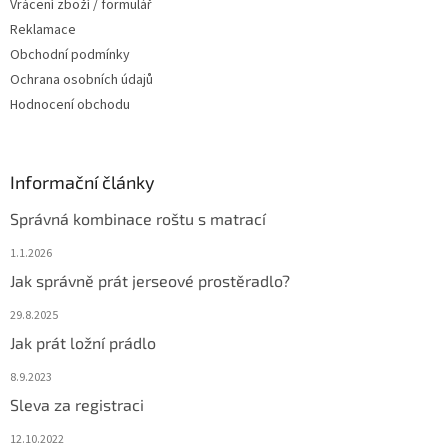
Vrácení zboží / formulář
y
Reklamace
v
ý
Obchodní podmínky
p
Ochrana osobních údajů
i
Hodnocení obchodu
s
u
Informační články
Správná kombinace roštu s matrací
1.1.2026
Jak správně prát jerseové prostěradlo?
29.8.2025
Jak prát ložní prádlo
8.9.2023
Sleva za registraci
12.10.2022