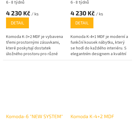
6 - 8 týdnů
6 - 8 týdnů
4 230 Kč
4 230 Kč
/ ks
/ ks
DETAIL
DETAIL
Komoda K-3+2 MDF je vybavena
Komoda K-4+1 MDF je moderní a
třemi prostornými zásuvkami,
funkční kousek nábytku, který
které poskytují dostatek
se hodí do každého interiéru. S
úložného prostoru pro různé
elegantním designem a kvalitní
předměty. Dostupná je v
MDF konstrukcí nabízí dostatek
několika atraktivních barevných
úložného prostoru v podobě
provedeních, jako je bílá, dub
čtyř zásuvek a skříňky. Díky
sonoma, wenge, dub kraft,
různým barevným variantám,
lískový ořech a dub truffle, což
jako je bílá, dub sonoma, wenge
umožňuje snadné sladění s
a další, snadno zapadne do vaší
vaším interiérem.
domácnosti.
Komoda-6 "NEW SYSTEM"
Komoda K-4+2 MDF