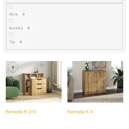
Akce
0
Novinka
0
Tip
0
V
ý
p
i
s
p
r
o
d
Komoda K-3+5
Komoda K-4
u
k