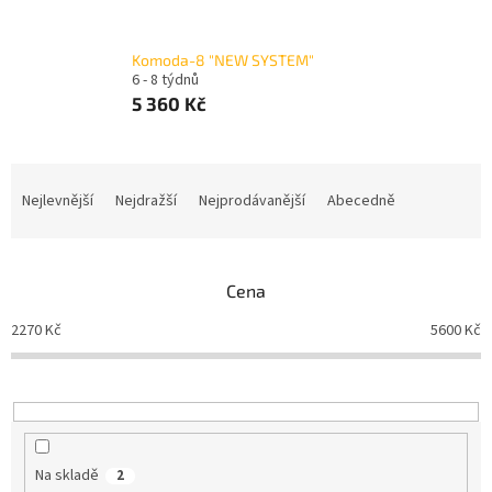
Komoda-8 "NEW SYSTEM"
6 - 8 týdnů
5 360 Kč
Ř
a
Nejlevnější
Nejdražší
Nejprodávanější
Abecedně
z
e
n
Cena
í
p
2270
Kč
5600
Kč
r
o
d
u
k
t
Na skladě
2
ů