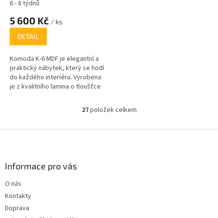
6 - 8 týdnů
5 600 Kč
/ ks
DETAIL
Komoda K-6 MDF je elegantní a
praktický nábytek, který se hodí
do každého interiéru. Vyrobena
je z kvalitního lamina o tloušťce
16 mm, což zajišťuje její
odolnost a dlouhou životnost.
27
položek celkem
O
Dostupná je v několika
v
atraktivních dekorech, včetně
l
Z
bílé, dubu sonoma, wenge,
á
dubu kraft, lískového ořechu a
á
d
dubu truffle, což umožňuje
p
a
snadné sladění s různými styly a
a
Informace pro vás
c
barevnými schématy vašeho
t
í
domova.
O nás
í
p
Kontakty
r
v
Doprava
k