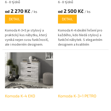
t
6 - 8 týdnů
6 - 8 týdnů
ů
2 270 Kč
2 500 Kč
od
od
/ ks
/ ks
DETAIL
DETAIL
Komoda K-3+5 je stylový a
Komoda K-4 ideální řešení pro
praktický kus nábytku, který
každého, kdo hledá stylový a
vyniká nejen svou funkčností,
funkční nábytek. S elegantním
ale i moderním designem.
designem a kvalitním
Vyrobená z kvalitního lamina o
zpracováním je tato komoda
tloušťce 16 mm, tato komoda
perfektní volbou pro obývací
nabízí vysokou odolnost a
pokoje, ložnice, nebo předsíně.
dlouhou životnost, což ji činí
ideální volbou pro každou
domácnost.
Komoda K-4 EKO
Komoda K-3+1 PETRO