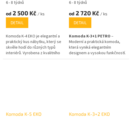
6 - 8 týdnů
6 - 8 týdnů
2 500 Kč
2 720 Kč
od
od
/ ks
/ ks
DETAIL
DETAIL
Komoda K-4 EKO je elegantní a
Komoda K-3+1 PETRO
–
praktický kus nábytku, který se
Moderní a praktická komoda,
skvěle hodí do různých typů
která vyniká elegantním
interiérů. Vyrobena z kvalitního
designem a vysokou funkčností.
lamina, nabízí dostatek
Tento nábytek je ideální volbou
úložného prostoru se čtyřmi
pro každou domácnost, která
prostornými zásuvkami. K
hledá stylové řešení pro úložné
dispozici je v několika
prostory.
atraktivních dekorech, jako je
bílá, dub sonoma, ořech a další.
Komoda K-5 EKO
Komoda K-3+2 EKO