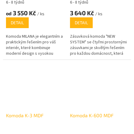
6 - 8 týdnů
6 - 8 týdnů
3 550 Kč
3 640 Kč
od
/ ks
/ ks
DETAIL
DETAIL
Komoda MILANA je elegantním a
Zásuvková komoda "NEW
praktickým řešením pro váš
SYSTEM" se čtyřmi prostornými
interiér, které kombinuje
zásuvkami je skvělým řešením
moderní design s vysokou
pro každou domácnost, která
funkčností. S rozměry 86,8 cm
hledá praktický a stylový
na výšku, 120 cm na šířku a
nábytek. Díky kompaktním
hloubkou 38 cm nabízí dostatek
rozměrům (výška 97 cm, šířka
úložného prostoru pro vaše
80 cm, hloubka 45 cm) se skvěle
věci. Díky kombinaci zásuvek a
hodí do obývacího pokoje,
dvířek snadno uskladníte vše od
ložnice nebo kanceláře. Moderní
oblečení po dekorace. Komoda
design s jednoduchými liniemi a
zaujme čistými liniemi a
kvalitním provedením zajišťuje
kvalitním zpracováním, což ji činí
dlouhou životnost a snadnou
ideálním doplňkem do každé
údržbu.
Komoda K-3 MDF
Komoda K-600 MDF
místnosti – od obývacího
pokoje až po ložnici.