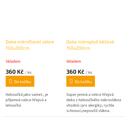
Deka mikroflanel zebra
Deka mikroplyš béžová
150x200cm
150x200cm
Skladem
Skladem
360 Kč
360 Kč
/ ks
/ ks
Do košíku
Do košíku
Heboučká jako samet., je
Super jemná a velice hřejivá
příjemná velice hřejivá a
deka z heboučkého mikrovlákna
lehoučká
vhodná i pro alergiky, rychle
schnoucí,nepouští vlákna.