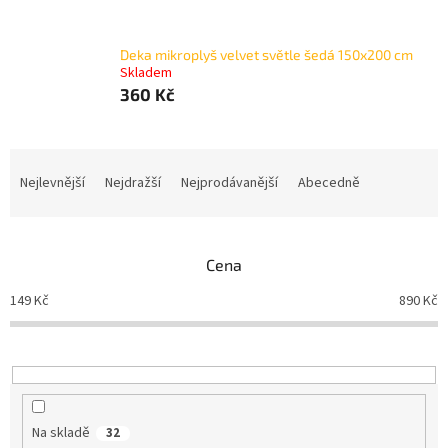
Deka mikroplyš velvet světle šedá 150x200 cm
Skladem
360 Kč
Ř
a
Nejlevnější
Nejdražší
Nejprodávanější
Abecedně
z
e
n
Cena
í
p
149
Kč
890
Kč
r
o
d
u
k
t
Na skladě
32
ů