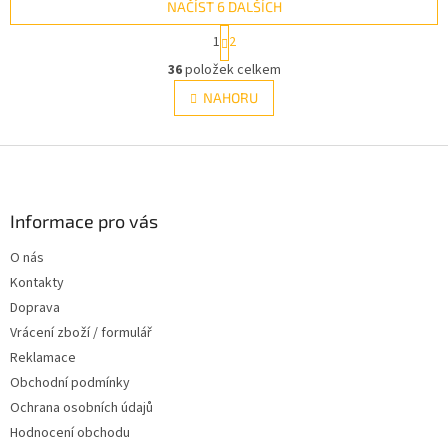
NAČÍST 6 DALŠÍCH
S
1
2
t
O
r
36
položek celkem
v
á
l
NAHORU
n
á
k
d
o
v
Z
a
á
c
á
n
í
p
í
p
a
Informace pro vás
r
t
v
O nás
í
k
Kontakty
y
v
Doprava
ý
Vrácení zboží / formulář
p
Reklamace
i
s
Obchodní podmínky
u
Ochrana osobních údajů
Hodnocení obchodu