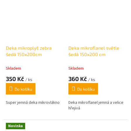
Deka mikroplyš zebra
Deka mikroflanel světle
šedá 150x200cm
šedá 150x200 cm
Skladem
Skladem
350 Kč
360 Kč
/ ks
/ ks
Do košíku
Do košíku
Super jemná deka mikrovlákno
Deka mikroflanel jemná a velice
hřejivá
Novinka