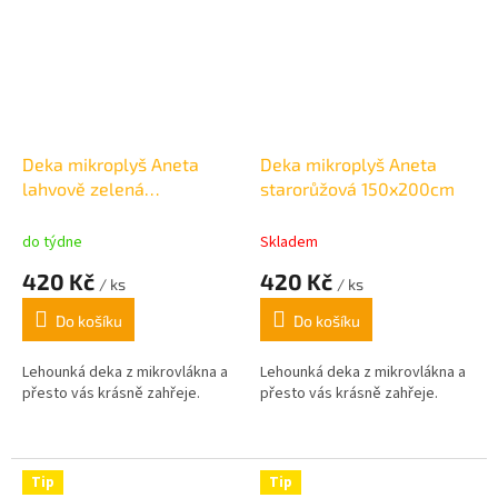
Deka mikroplyš Aneta
Deka mikroplyš Aneta
lahvově zelená
starorůžová 150x200cm
150x200cm
do týdne
Skladem
420 Kč
420 Kč
/ ks
/ ks
Do košíku
Do košíku
Lehounká deka z mikrovlákna a
Lehounká deka z mikrovlákna a
přesto vás krásně zahřeje.
přesto vás krásně zahřeje.
Tip
Tip