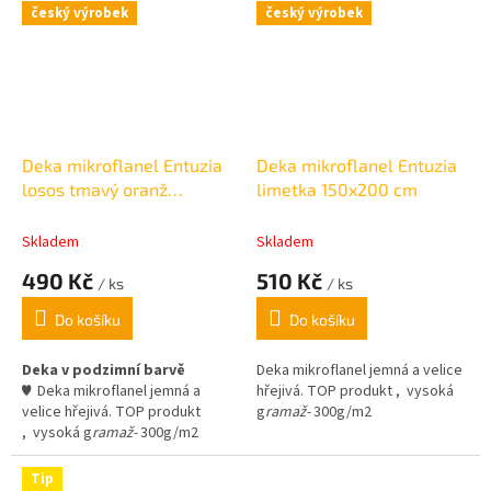
český výrobek
český výrobek
Deka mikroflanel Entuzia
Deka mikroflanel Entuzia
losos tmavý oranž
limetka 150x200 cm
150x200 cm
Skladem
Skladem
490 Kč
510 Kč
/ ks
/ ks
Do košíku
Do košíku
Deka v podzimní barvě
Deka mikroflanel jemná a velice
♥
Deka mikroflanel jemná a
hřejivá. TOP produkt ,
vysoká
velice hřejivá. TOP produkt
g
ramaž-
300g/m2
,
vysoká g
ramaž-
300g/m2
Tip