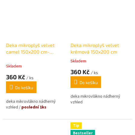
Deka mikroplyš velvet
Deka mikroplyš velvet
camel 150x200 cm-
krémová 150x200 cm
poslední 1ks
Skladem
Průměrné
Skladem
hodnocení
360 Kč
/ ks
produktu
360 Kč
/ ks
je
Do košíku
5,0
Do košíku
z
5
deka mikrovlákno nádherný
deka mikrovlákno nádherný
hvězdiček.
vzhled
vzhled /
poslední 1ks
Tip
Bestseller