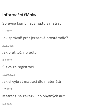
Informační články
Správná kombinace roštu s matrací
1.1.2026
Jak správně prát jerseové prostěradlo?
29.8.2025
Jak prát ložní prádlo
8.9.2023
Sleva za registraci
12.10.2022
Jak si vybrat matraci dle materiálů
1.7.2022
Matrace na zakázku do obytných aut
5.3.2022