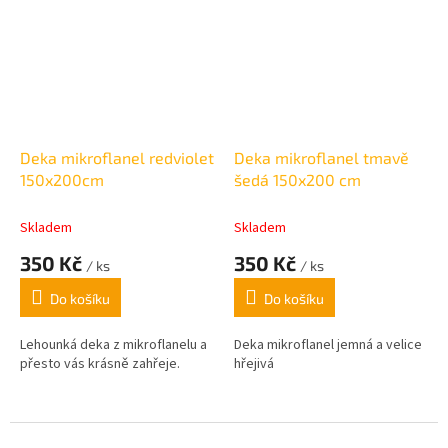
Deka mikroflanel redviolet
Deka mikroflanel tmavě
150x200cm
šedá 150x200 cm
Skladem
Skladem
350 Kč
350 Kč
/ ks
/ ks
Do košíku
Do košíku
Lehounká deka z mikroflanelu a
Deka mikroflanel jemná a velice
přesto vás krásně zahřeje.
hřejivá