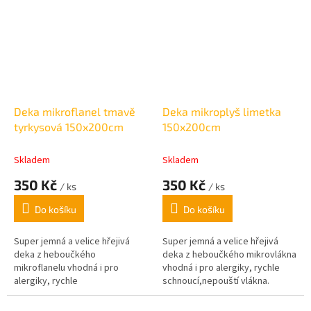
Deka mikroflanel tmavě
Deka mikroplyš limetka
tyrkysová 150x200cm
150x200cm
Skladem
Skladem
350 Kč
350 Kč
/ ks
/ ks
Do košíku
Do košíku
Super jemná a velice hřejivá
Super jemná a velice hřejivá
deka z heboučkého
deka z heboučkého mikrovlákna
mikroflanelu vhodná i pro
vhodná i pro alergiky, rychle
alergiky, rychle
schnoucí,nepouští vlákna.
schnoucí,nepouští vlákna.