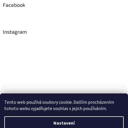
Facebook
Instagram
Tento web používá soubory cookie. Dalším procházením
Sledovat na Instagramu
tohoto webu vyjadřujete souhlas s jejich používáním.
Nastavení
Vytvořil Shoptet