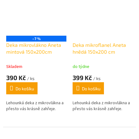
–7 %
Deka mikrovlákno Aneta
Deka mikroflanel Aneta
mintová 150x200cm
hnědá 150x200 cm
Skladem
do týdne
390 Kč
399 Kč
/ ks
/ ks
Do košíku
Do košíku
Lehounká deka z mikrovlákna a
Lehounká deka z mikrovlákna a
přesto vás krásně zahřeje.
přesto vás krásně zahřeje.