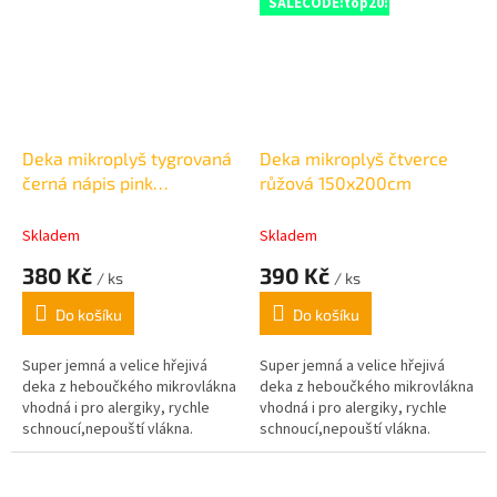
SALECODE:top20:20:%
Deka mikroplyš tygrovaná
Deka mikroplyš čtverce
černá nápis pink
růžová 150x200cm
150x200cm
Skladem
Skladem
380 Kč
390 Kč
/ ks
/ ks
Do košíku
Do košíku
Super jemná a velice hřejivá
Super jemná a velice hřejivá
deka z heboučkého mikrovlákna
deka z heboučkého mikrovlákna
vhodná i pro alergiky, rychle
vhodná i pro alergiky, rychle
schnoucí,nepouští vlákna.
schnoucí,nepouští vlákna.