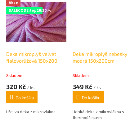
antistatických výbojů, které
Akce
mohou u mikrovláken
SALECODE:top20:20:%
vznikat.
Deka mikroplyš velvet
Deka mikroplyš nebesky
fialovorůžová 150x200
modrá 150x200cm
Skladem
Skladem
320 Kč
349 Kč
/ ks
/ ks
Do košíku
Do košíku
Hřejivá deka z mikrovlákna
Hebká deka z mikrovlákna s
thermoúčinkem