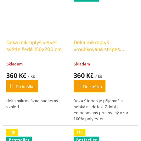
Deka mikroplyš velvet
Deka mikroplyš
světle šedá 150x200 cm
vroubkovaná stripes
camel 150x200cm
Skladem
Skladem
360 Kč
360 Kč
/ ks
/ ks
Do košíku
Do košíku
deka mikrovlákno nádherný
Deka Stripes je příjemná a
vzhled
hebká na dotek.
Zdobí ji
embosovaný pruhovaný vzor.
100% polyester
Tip
Tip
Bestseller
Bestseller