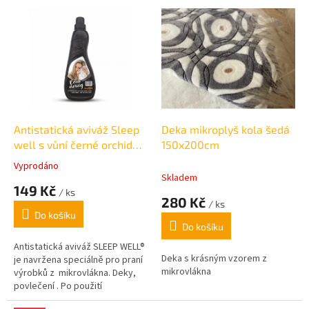
V
ý
p
i
s
p
r
o
d
Antistatická aviváž Sleep
Deka mikroplyš kola šedá
u
well s vůní černé orchideje
150x200cm
k
1000 ml
Vyprodáno
Průměrné
t
Skladem
hodnocení
149 Kč
ů
/ ks
produktu
280 Kč
/ ks
je
Do košíku
5,0
Do košíku
z
5
Antistatická aviváž SLEEP WELL®
Deka s krásným vzorem z
hvězdiček.
je navržena speciálně pro praní
mikrovlákna
výrobků z mikrovlákna. Deky,
povlečení . Po použití
zabraňuje vytváření