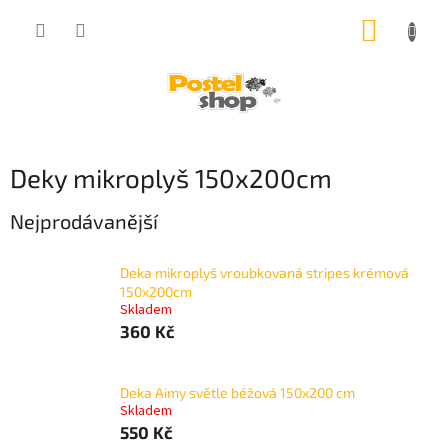
Přejít
NÁKUP
na
obsah
KOŠÍK
Deky mikroplyš 150x200cm
Nejprodávanější
Deka mikroplyš vroubkovaná stripes krémová
150x200cm
Skladem
360 Kč
Deka Aimy světle béžová 150x200 cm
Skladem
550 Kč