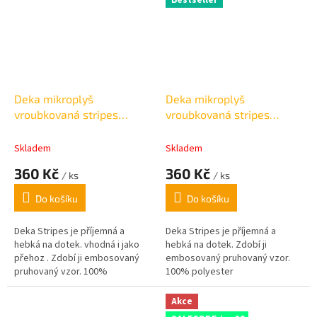
Bestseller
Deka mikroplyš
Deka mikroplyš
vroubkovaná stripes
vroubkovaná stripes
tmavě modrá 150x200cm
vínová 150x200cm
Skladem
Skladem
360 Kč
360 Kč
/ ks
/ ks
Do košíku
Do košíku
Deka Stripes je příjemná a
Deka Stripes je příjemná a
hebká na dotek. vhodná i jako
hebká na dotek.
Zdobí ji
přehoz .
Zdobí ji embosovaný
embosovaný pruhovaný vzor.
pruhovaný vzor. 100%
100% polyester
polyester
Akce