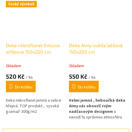
český výrobek
Deka mikroflanel Entuzia
Deka Aimy světle béžová
oříšková 150x200 cm
150x200 cm
Skladem
Skladem
520 Kč
550 Kč
/ ks
/ ks
Do košíku
Do košíku
Deka mikroflanel jemná a velice
Velmi jemná , heboučká deka
hřejivá. TOP produkt ,
vysoká
Aimy vás okouzlí svým
g
ramaž-
300g/m2
nadčasovým designem
a
navodí tu správnou atmosféru
domova.