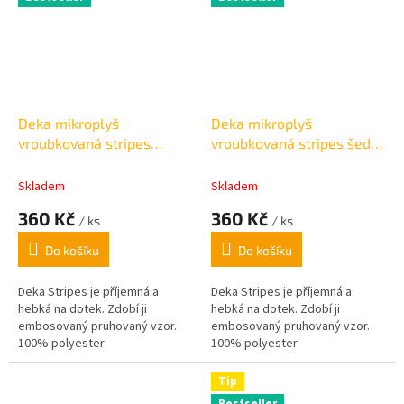
Deka mikroplyš
Deka mikroplyš
vroubkovaná stripes
vroubkovaná stripes šedá
krémová 150x200cm
150x200cm
Skladem
Skladem
360 Kč
360 Kč
/ ks
/ ks
Do košíku
Do košíku
Deka Stripes je příjemná a
Deka Stripes je příjemná a
hebká na dotek.
Zdobí ji
hebká na dotek.
Zdobí ji
embosovaný pruhovaný vzor.
embosovaný pruhovaný vzor.
100% polyester
100% polyester
Tip