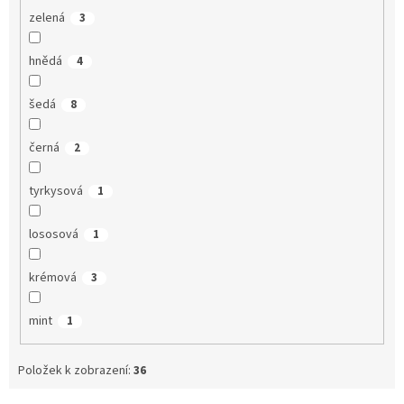
zelená
3
hnědá
4
šedá
8
černá
2
tyrkysová
1
lososová
1
krémová
3
mint
1
Položek k zobrazení:
36