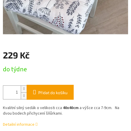
229 Kč
Měrná
do týdne
cena:
Přidat do košíku
Kvalitní silný sedák o velikosti cca
4
0x40cm
a výšce cca 7-9cm.
Na
dvou bodech přichycení šňůrkami.
Detailní informace