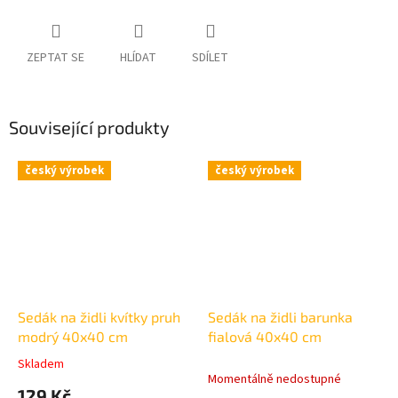
ZEPTAT SE
HLÍDAT
SDÍLET
Související produkty
český výrobek
český výrobek
Sedák na židli kvítky pruh
Sedák na židli barunka
modrý 40x40 cm
fialová 40x40 cm
Skladem
Průměrné
Momentálně nedostupné
hodnocení
129 Kč