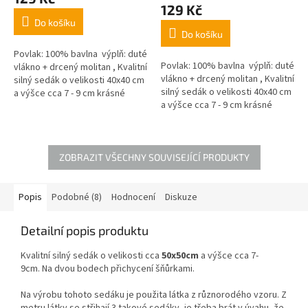
produktu
129 Kč
je
Do košíku
5,0
Do košíku
z
5
Povlak: 100% bavlna výplň: duté
Povlak: 100% bavlna výplň: duté
hvězdiček.
vlákno + drcený molitan , Kvalitní
vlákno + drcený molitan , Kvalitní
silný sedák o velikosti 40x40 cm
silný sedák o velikosti 40x40 cm
a výšce cca 7 - 9 cm krásné
a výšce cca 7 - 9 cm krásné
pastelové barvy,
pastelové barvy,
ZOBRAZIT VŠECHNY SOUVISEJÍCÍ PRODUKTY
Popis
Podobné (8)
Hodnocení
Diskuze
Detailní popis produktu
Kvalitní silný sedák o velikosti cca
50x50cm
a výšce cca 7-
9cm.
Na dvou bodech přichycení šňůrkami.
Na výrobu tohoto sedáku je použita látka z různorodého vzoru. Z
metru látky se střihají 3 takové sedáky, je třeba brát v úvahu, že