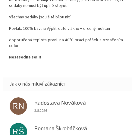
sedáky nemusí být úplně stejné.
Všechny sedáky jsou šité bílou nití.
Povlak: 100% bavlna Výplň: duté vlákno + drcený molitan
doporučená teplota praní: na 40°C prací prášek s označením
color
Nesesedne se!!!!
Radoslava Nováková
RN
Hodnocení obchodu je 5 z 5 hvězdiček.
3.8.2026
Romana Škrobáčková
RŠ
Hodnocení obchodu je 5 z 5 hvězdiček.