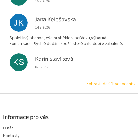
15.7.2026
Jana Kelešovská
JK
Hodnocení obchodu je 5 z 5 hvězdiček.
14.7.2026
Spolehlivý obchod, vše proběhlo v pořádku,výborná
komunikace. Rychlé dodání zboží, které bylo dobře zabalené.
Karin Slavíková
KS
Hodnocení obchodu je 5 z 5 hvězdiček.
8.7.2026
Zobrazit další hodnocení
Z
á
p
a
Informace pro vás
t
O nás
í
Kontakty