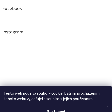
Facebook
Instagram
Tento web používá soubory cookie. Dalším procházením
Sledovat na Instagramu
tohoto webu vyjadřujete souhlas s jejich používáním.
Nastavení