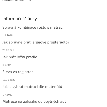
Hodnocení obchodu
s
u
Informační články
Správná kombinace roštu s matrací
1.1.2026
Jak správně prát jerseové prostěradlo?
29.8.2025
Jak prát ložní prádlo
8.9.2023
Sleva za registraci
12.10.2022
Jak si vybrat matraci dle materiálů
1.7.2022
Matrace na zakázku do obytných aut