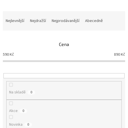
Ř
a
Nejlevnější
Nejdražší
Nejprodávanější
Abecedně
z
e
n
Cena
í
p
590
Kč
890
Kč
r
o
d
u
k
t
Na skladě
0
ů
Akce
0
Novinka
0