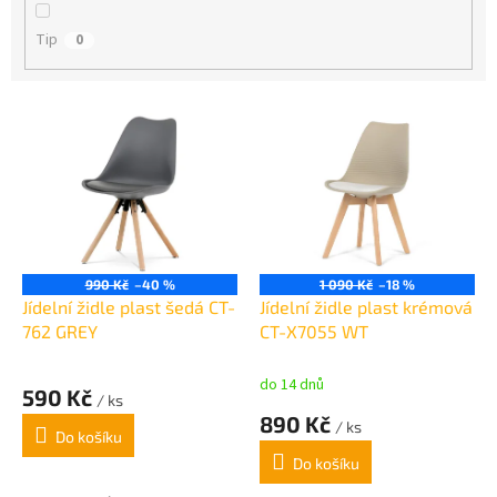
Tip
0
V
ý
p
i
s
p
r
o
990 Kč
–40 %
1 090 Kč
–18 %
d
Jídelní židle plast šedá CT-
Jídelní židle plast krémová
u
762 GREY
CT-X7055 WT
k
t
do 14 dnů
590 Kč
/ ks
ů
890 Kč
/ ks
Do košíku
Do košíku