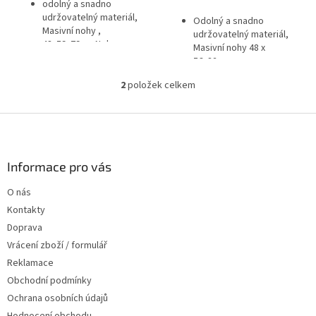
odolný a snadno
udržovatelný materiál,
Odolný a snadno
Masivní nohy ,
udržovatelný materiál,
48x59x79cm Nohy se
Masivní nohy 48 x
pyšní teplým hnědým
56x82cm
odstínem a doplňují šedé
čalounění z ekokůže, se
2
položek celkem
O
kterou vytváří poutavý
v
barevný kontrast.
l
Z
á
á
d
p
a
a
Informace pro vás
c
t
í
O nás
í
p
Kontakty
r
v
Doprava
k
Vrácení zboží / formulář
y
Reklamace
v
ý
Obchodní podmínky
p
Ochrana osobních údajů
i