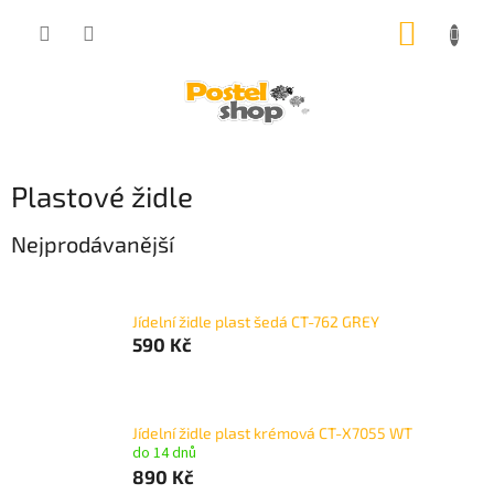
Přejít
NÁKUP
na
obsah
KOŠÍK
Plastové židle
Nejprodávanější
Jídelní židle plast šedá CT-762 GREY
590 Kč
Jídelní židle plast krémová CT-X7055 WT
do 14 dnů
890 Kč