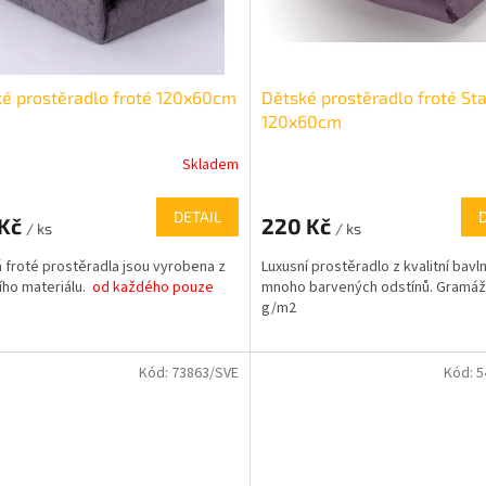
é prostěradlo froté 120x60cm
Dětské prostěradlo froté St
120x60cm
Skladem
DETAIL
 Kč
220 Kč
/ ks
/ ks
 froté prostěradla jsou vyrobena z
Luxusní prostěradlo z kvalitní bavl
ního materiálu.
od každého pouze
mnoho barvených odstínů. Gramáž
g/m2
Kód:
73863/SVE
Kód:
5