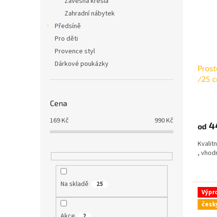
Závěsná křesla
Zahradní nábytek
Předsíně
Pro děti
Provence styl
Dárkové poukázky
Prost
/25 
Cena
169
Kč
990
Kč
4
od
Kvalit
, vhod
Na skladě
25
Výpr
česk
Akce
2