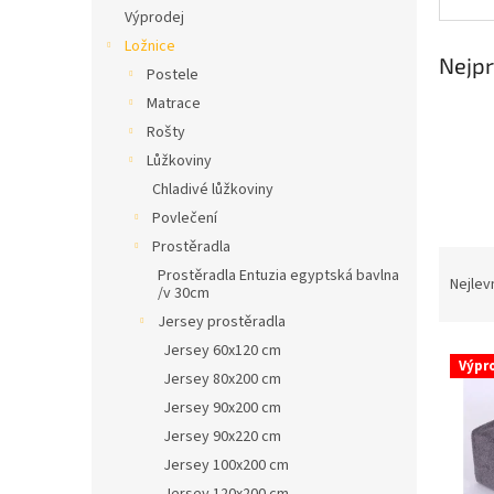
n
Výprodej
e
Ložnice
l
Nejpr
Postele
Matrace
Rošty
Lůžkoviny
Chladivé lůžkoviny
Povlečení
Prostěradla
Ř
Prostěradla Entuzia egyptská bavlna
a
Nejlev
/v 30cm
z
Jersey prostěradla
e
Jersey 60x120 cm
V
n
Výpr
ý
í
Jersey 80x200 cm
p
p
Jersey 90x200 cm
i
r
Jersey 90x220 cm
s
o
Jersey 100x200 cm
p
d