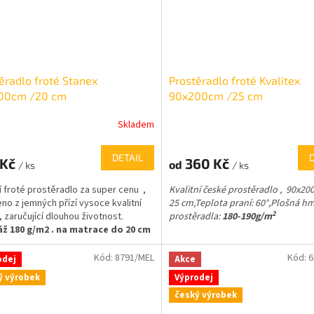
ěradlo froté Stanex
Prostěradlo froté Kvalitex
00cm /20 cm
90x200cm /25 cm
Skladem
DETAIL
 Kč
360 Kč
od
/ ks
/ ks
ní froté prostěradlo za super cenu ,
Kvalitní české prostěradlo , 90x200
no z jemných přízí vysoce kvalitní
25 cm,
Teplota praní: 60°,
Plošná h
2
, zaručující dlouhou životnost.
prostěradla:
180-190g/m
ž 180 g/m2 . na matrace do 20 cm
Kód:
8791/MEL
Kód:
6
odej
Akce
ý výrobek
Výprodej
český výrobek