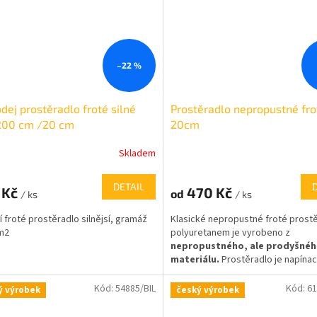
–22 %
dej prostěradlo froté silné
Prostěradlo nepropustné fro
200 cm /20 cm
20cm
Skladem
DETAIL
 Kč
470 Kč
od
/ ks
/ ks
ní froté prostěradlo silnějsí, gramáž
Klasické nepropustné froté prostě
m2
polyuretanem je vyrobeno z
nepropustného, ale prodyšné
materiálu.
Prostěradlo je napínac
matraci. vhodné na matrace do 1
Kód:
54885/BIL
Kód:
6
ý výrobek
český výrobek