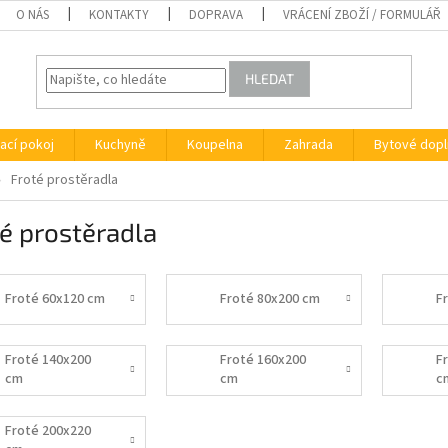
O NÁS
KONTAKTY
DOPRAVA
VRÁCENÍ ZBOŽÍ / FORMULÁŘ
HLEDAT
ací pokoj
Kuchyně
Koupelna
Zahrada
Bytové dopl
Froté prostěradla
é prostěradla
Froté 60x120 cm
Froté 80x200 cm
F
Froté 140x200
Froté 160x200
F
cm
cm
c
Froté 200x220