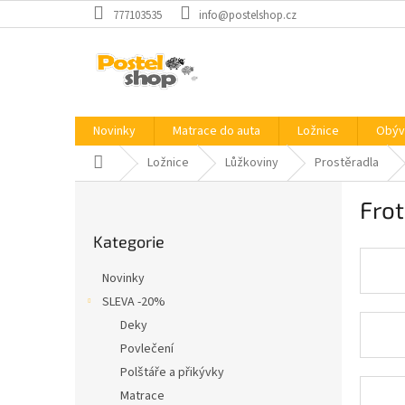
Přejít
777103535
info@postelshop.cz
na
obsah
Novinky
Matrace do auta
Ložnice
Obýv
Domů
Ložnice
Lůžkoviny
Prostěradla
P
Frot
o
Přeskočit
s
Kategorie
kategorie
t
r
Novinky
a
SLEVA -20%
n
Deky
n
í
Povlečení
p
Polštáře a přikývky
a
Matrace