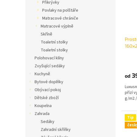
Přikrývky
Povlaky na polštáře
Matracové chrániče
Matracové výplně
Skříně
Prost
Toaletní stolky
160x
Toaletní stolky
Polohovací klíny
Zvyšující sedáky
Kuchyně
3
od
Bytové doplňky
Luxusn
Obývací pokoj
přízí 
Dětské zboží
g/m2 
Koupelna
Zahrada
Tip
Sedáky
česk
Zahradní skříňky