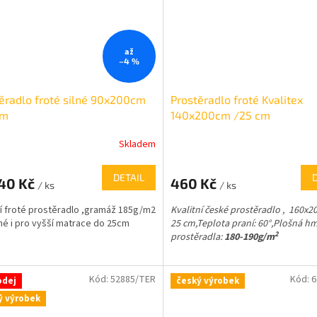
až
–4 %
ěradlo froté silné 90x200cm
Prostěradlo froté Kvalitex
cm
140x200cm /25 cm
Skladem
DETAIL
40 Kč
460 Kč
/ ks
/ ks
ní froté prostěradlo ,gramáž 185g/m2
Kvalitní české prostěradlo , 160x20
né i pro vyšší matrace do 25cm
25 cm,
Teplota praní: 60°,
Plošná h
2
prostěradla:
180-190g/m
Kód:
52885/TER
Kód:
6
odej
český výrobek
ý výrobek