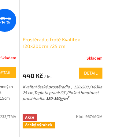
490 Kč
–14 %
Prostěradlo froté Kvalitex
120x200cm /25 cm
Skladem
Skladem
DETAIL
DETAIL
440 Kč
/ ks
jemných
Kvalitní české prostěradlo , 120x200 / výška
ž
25 cm,
Teplota praní: 60°,
Plošná hmotnost
2
o 15cm
prostěradla:
180-190g/m
3233/TMA
Kód:
967/MOM
Akce
český výrobek