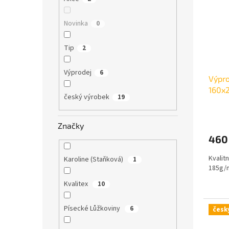
Novinka
0
Tip
2
Výprodej
6
Výpro
160x
český výrobek
19
Značky
460
Kvalit
Karoline (Staňková)
1
185g/
Kvalitex
10
Písecké Lůžkoviny
6
česk