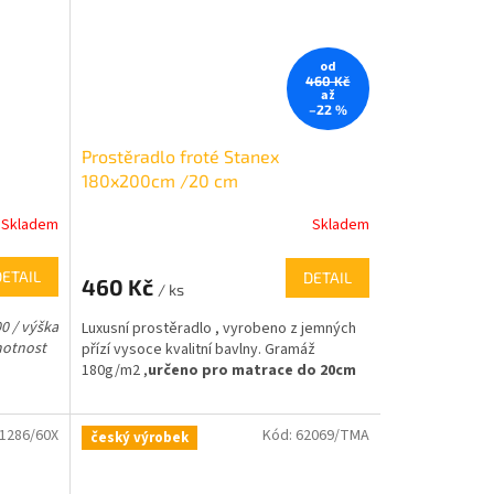
od
460 Kč
až
–22 %
Prostěradlo froté Stanex
180x200cm /20 cm
Skladem
Skladem
DETAIL
DETAIL
460 Kč
/ ks
0 / výška
Luxusní prostěradlo , vyrobeno z jemných
motnost
přízí vysoce kvalitní bavlny. Gramáž
180g/m2 ,
určeno pro matrace do 20cm
1286/60X
Kód:
62069/TMA
český výrobek