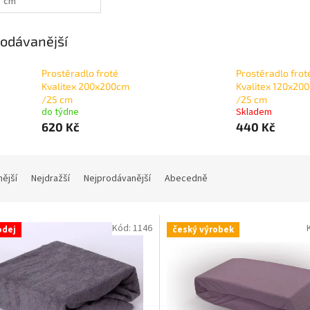
cm
odávanější
Prostěradlo froté
Prostěradlo frot
Kvalitex 200x200cm
Kvalitex 120x20
/25 cm
/25 cm
do týdne
Skladem
620 Kč
440 Kč
nější
Nejdražší
Nejprodávanější
Abecedně
Kód:
1146
odej
český výrobek