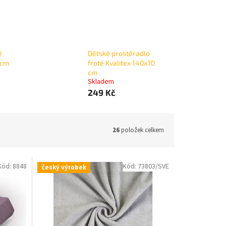
é
Dětské prostěradlo
0cm
froté Kvalitex 140x70
cm
Skladem
249 Kč
26
položek celkem
Kód:
8848
Kód:
73803/SVE
český výrobek