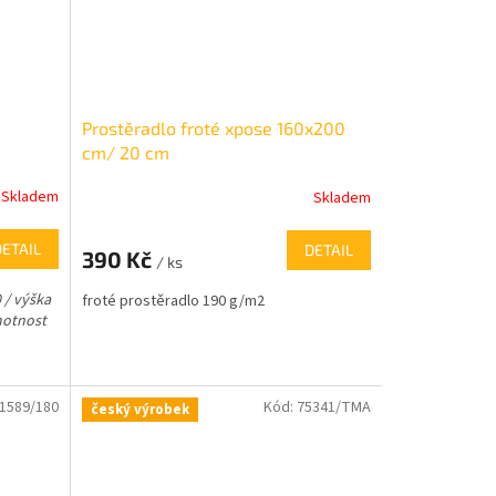
Prostěradlo froté xpose 160x200
cm/ 20 cm
Skladem
Skladem
DETAIL
DETAIL
390 Kč
/ ks
 / výška
froté prostěradlo 190 g/m2
motnost
1589/180
Kód:
75341/TMA
český výrobek