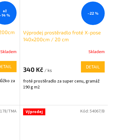
až
–22 %
–14 %
x200cm
Výprodej prostěradlo froté X-pose
140x200cm / 20 cm
Skladem
Skladem
DETAIL
DETAIL
340 Kč
/ ks
lůžko za
froté prostěradlo za super cenu, gramáž
190 g m2
1178/TMA
Kód:
54067/B
Výprodej