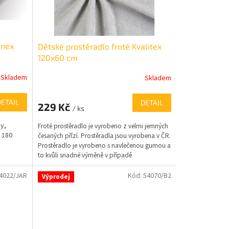
anex
Dětské prostěradlo froté Kvalitex
120x60 cm
Skladem
Skladem
DETAIL
DETAIL
229 Kč
/ ks
ny,
Froté prostěradlo je vyrobeno z velmi jemných
 180
česaných přízí. Prostěradla jsou vyrobena v ČR.
Prostěradlo je vyrobeno s navlečenou gumou a
to kvůli snadné výměně v případě
poškození.Plošná hmotnost prostěradla: 180-
2
190g/m
4022/JAR
Kód:
54070/B2
Výprodej