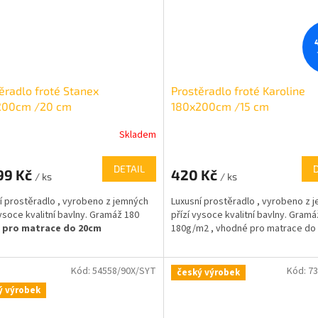
ěradlo froté Stanex
Prostěradlo froté Karoline
200cm /20 cm
180x200cm /15 cm
Skladem
DETAIL
99 Kč
420 Kč
/ ks
/ ks
í prostěradlo , vyrobeno z jemných
Luxusní prostěradlo , vyrobeno z 
vysoce kvalitní bavlny. Gramáž 180
přízí vysoce kvalitní bavlny. Gramá
/
pro matrace do 20cm
180g/m2 , vhodné pro matrace d
Kód:
54558/90X/SYT
Kód:
7
český výrobek
ý výrobek