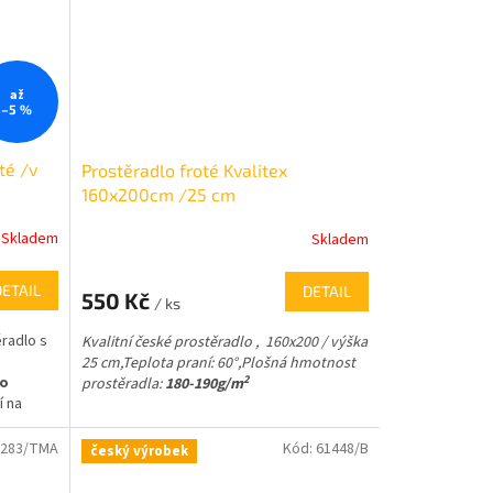
až
–5 %
té /v
Prostěradlo froté Kvalitex
160x200cm /25 cm
Skladem
Skladem
DETAIL
DETAIL
550 Kč
/ ks
radlo s
Kvalitní české prostěradlo , 160x200 / výška
25 cm,
Teplota praní: 60°,
Plošná hmotnost
2
ho
prostěradla:
180-190g/m
í na
8cm
1283/TMA
Kód:
61448/B
český výrobek