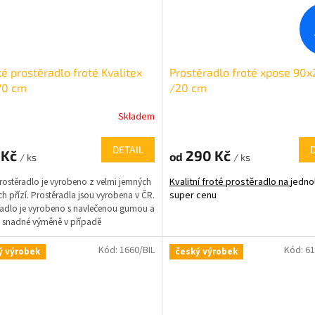
é prostěradlo froté Kvalitex
Prostěradlo froté xpose 90
70 cm
/20 cm
Skladem
DETAIL
 Kč
290 Kč
od
/ ks
/ ks
rostěradlo je vyrobeno z velmi jemných
Kvalitní froté prostěradlo na
jedno
h přízí. Prostěradla jsou vyrobena v ČR.
super cenu
radlo je vyrobeno s navlečenou gumou a
li snadné výměně v případě
ení.Plošná hmotnost prostěradla: 180-
2
m
Kód:
1660/BIL
Kód:
6
ý výrobek
český výrobek