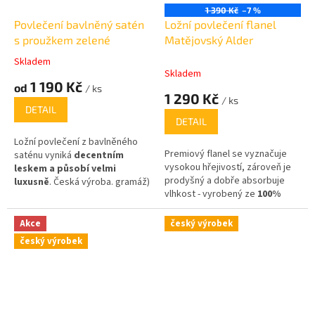
1 390 Kč
–7 %
Povlečení bavlněný satén
Ložní povlečení flanel
s proužkem zelené
Matějovský Alder
Skladem
Průměrné
Skladem
hodnocení
1 190 Kč
od
/ ks
produktu
1 290 Kč
/ ks
je
DETAIL
5,0
DETAIL
z
Ložní povlečení z bavlněného
5
Premiový flanel se vyznačuje
saténu vyniká
decentním
hvězdiček.
vysokou hřejivostí, zároveň je
leskem a působí velmi
prodyšný a dobře absorbuje
luxusně
. Česká výroba.
gramáž)
2
vlhkost - vyrobený ze
100%
je 145g/m
.
bavlny
,
Akce
český výrobek
český výrobek