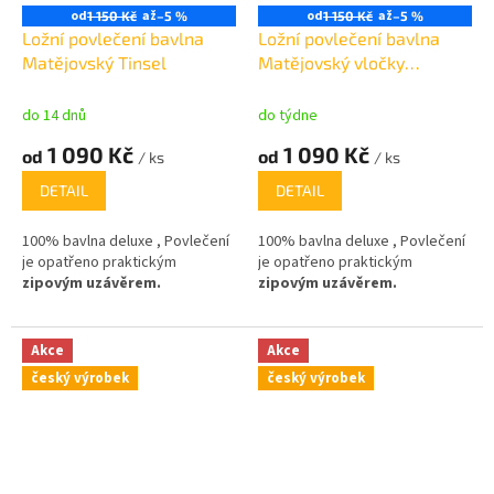
od
až
od
až
1 150 Kč
–5 %
1 150 Kč
–5 %
Ložní povlečení bavlna
Ložní povlečení bavlna
Matějovský Tinsel
Matějovský vločky
červené
do 14 dnů
do týdne
1 090 Kč
1 090 Kč
od
od
/ ks
/ ks
DETAIL
DETAIL
100% bavlna deluxe , Povlečení
100% bavlna deluxe , Povlečení
je opatřeno praktickým
je opatřeno praktickým
zipovým uzávěrem.
zipovým uzávěrem.
Akce
Akce
český výrobek
český výrobek