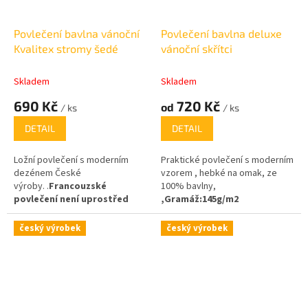
Povlečení bavlna vánoční
Povlečení bavlna deluxe
Kvalitex stromy šedé
vánoční skřítci
Skladem
Skladem
690 Kč
720 Kč
od
/ ks
/ ks
DETAIL
DETAIL
Ložní povlečení s moderním
Praktické povlečení s moderním
dezénem České
vzorem , hebké na omak, ze
výroby. .
Francouzské
100% bavlny,
povlečení není uprostřed
,
Gramáž
:
145g/m2
sešité a dezén není narušen
žádným nevzhledným švem.
český výrobek
český výrobek
2
(gramáž) tkaniny je 110g/m
.
zipový uzávěr -
poslední 1ks