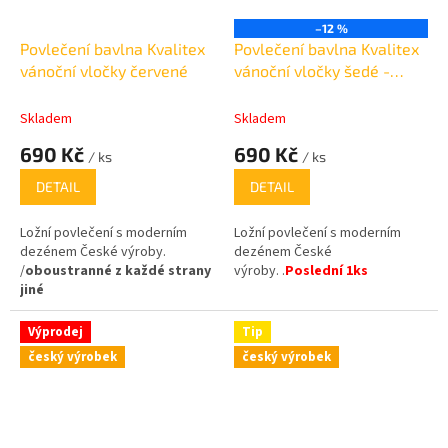
–12 %
Povlečení bavlna Kvalitex
Povlečení bavlna Kvalitex
vánoční vločky červené
vánoční vločky šedé -
poslední 1KS
Skladem
Skladem
690 Kč
690 Kč
/ ks
/ ks
DETAIL
DETAIL
Ložní povlečení s moderním
Ložní povlečení s moderním
dezénem České výroby.
dezénem České
/
oboustranné z každé strany
výroby. .
Poslední 1ks
jiné
Výprodej
Tip
český výrobek
český výrobek