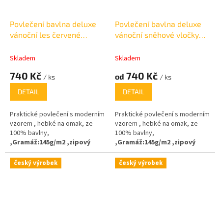
Povlečení bavlna deluxe
Povlečení bavlna deluxe
vánoční les červené
vánoční sněhové vločky
140x200cm +70x90cm
červené 140x200cm
+70x90cm
Skladem
Skladem
740 Kč
740 Kč
od
/ ks
/ ks
DETAIL
DETAIL
Praktické povlečení s moderním
Praktické povlečení s moderním
vzorem , hebké na omak, ze
vzorem , hebké na omak, ze
100% bavlny,
100% bavlny,
,
Gramáž
:
145g/m2 ,zipový
,
Gramáž
:
145g/m2 ,zipový
uzávěr
uzávěr
český výrobek
český výrobek