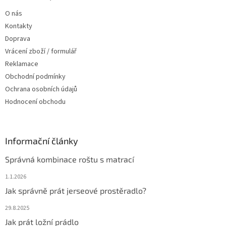
t
í
O nás
í
p
Kontakty
r
v
Doprava
k
Vrácení zboží / formulář
y
Reklamace
v
ý
Obchodní podmínky
p
Ochrana osobních údajů
i
Hodnocení obchodu
s
u
Informační články
Správná kombinace roštu s matrací
1.1.2026
Jak správně prát jerseové prostěradlo?
29.8.2025
Jak prát ložní prádlo