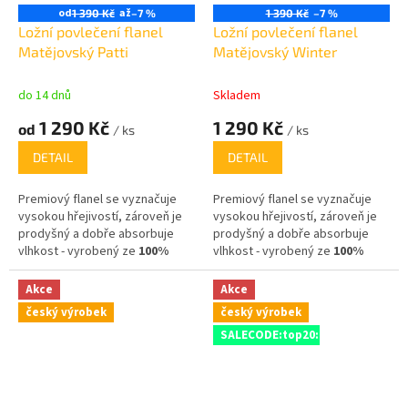
od
až
1 390 Kč
–7 %
1 390 Kč
–7 %
Ložní povlečení flanel
Ložní povlečení flanel
Matějovský Patti
Matějovský Winter
do 14 dnů
Skladem
1 290 Kč
1 290 Kč
od
/ ks
/ ks
DETAIL
DETAIL
Premiový flanel se vyznačuje
Premiový flanel se vyznačuje
vysokou hřejivostí, zároveň je
vysokou hřejivostí, zároveň je
prodyšný a dobře absorbuje
prodyšný a dobře absorbuje
vlhkost - vyrobený ze
100%
vlhkost - vyrobený ze
100%
bavlny
,
bavlny
,
Akce
Akce
český výrobek
český výrobek
SALECODE:top20:20:%