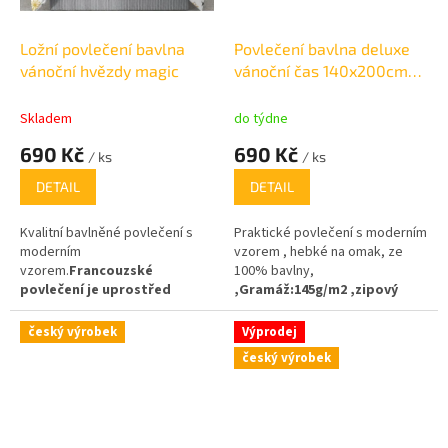
Ložní povlečení bavlna
Povlečení bavlna deluxe
vánoční hvězdy magic
vánoční čas 140x200cm
+70x90cm
Skladem
do týdne
690 Kč
690 Kč
/ ks
/ ks
DETAIL
DETAIL
Kvalitní bavlněné povlečení s
Praktické povlečení s moderním
moderním
vzorem , hebké na omak, ze
vzorem.
Francouzské
100% bavlny,
povlečení je uprostřed
,
Gramáž
:
145g/m2 ,zipový
nastavené
. zipový uzávěr v
uzávěr
ceně !
český výrobek
Výprodej
český výrobek