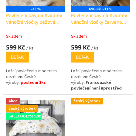
r
o
–13 %
690 Kč
–13 %
d
Povlečení bavlna Kvalitex
Povlečení bavlna Kvalitex
u
vánoční vločky béžové
vánoční vločky červeno
k
140x200cm +70x90cm /
šedé
t
poslední 1ks
Skladem
Skladem
ů
599 Kč
599 Kč
/ ks
/ ks
DETAIL
DETAIL
Ložní povlečení s moderním
Ložní povlečení s moderním
dezénem České
dezénem České
výroby.
.
poslední 1ks
výroby..
Francouzské
povlečení není uprostřed
sešité a dezén není narušen
žádným nevzhledným švem.
Akce
český výrobek
český výrobek
SALECODE:top20:20:%