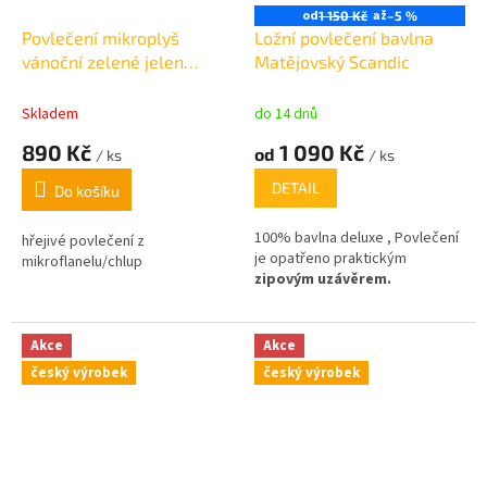
od
až
1 150 Kč
–5 %
Povlečení mikroplyš
Ložní povlečení bavlna
vánoční zelené jelen
Matějovský Scandic
140x200cm, 70x90cm
Skladem
do 14 dnů
890 Kč
1 090 Kč
od
/ ks
/ ks
DETAIL
Do košíku
100% bavlna deluxe , Povlečení
hřejivé povlečení z
je opatřeno praktickým
mikroflanelu/chlup
zipovým uzávěrem.
Akce
Akce
český výrobek
český výrobek