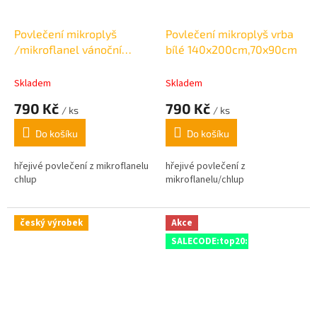
Povlečení mikroplyš
Povlečení mikroplyš vrba
/mikroflanel vánoční
bílé 140x200cm,70x90cm
vločky modré 140x200cm,
70x90cm
Skladem
Skladem
790 Kč
790 Kč
/ ks
/ ks
Do košíku
Do košíku
hřejivé povlečení z mikroflanelu
hřejivé povlečení z
chlup
mikroflanelu/chlup
český výrobek
Akce
SALECODE:top20:20:%