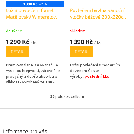
1 390 Kč
–7 %
Ložní povlečení flanel
Povlečení bavlna vánoční
Matějovský Winterglow
vločky béžové 200x220cm
+ 2x 70x90cm
do týdne
Skladem
1 290 Kč
1 390 Kč
/ ks
/ ks
DETAIL
DETAIL
Premiový flanel se vyznačuje
Ložní povlečení s moderním
vysokou hřejivostí, zároveň je
dezénem České
prodyšný a dobře absorbuje
výroby.
.
poslední 1ks
vlhkost - vyrobený ze
100%
bavlny
,
30
položek celkem
O
v
l
Z
á
á
d
p
a
a
Informace pro vás
c