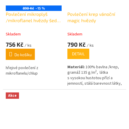
890 Kč
–15 %
Povlečení mikroplyš
Povlečení krep vánoční
/mikroflanel hvězdy šedé
magic hvězdy
140x200cm,70x90cm
Skladem
Skladem
756 Kč
790 Kč
/ ks
/ ks
DETAIL
Do košíku
Materiál:
100% bavlna /krep,
hřejivé povlečení z
2
gramáž 135 g/m
, látka
mikroflanelu/chlup
s vysokou hustotou přízí a
jemností, stálá barevnost látky,
díky kvalitnímu barvení.
zipový
uzávěr v ceně ,
poslední 1ks
Akce
nelze objednat!!!