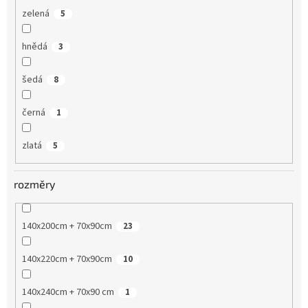
zelená
5
hnědá
3
šedá
8
černá
1
zlatá
5
rozměry
140x200cm + 70x90cm
23
140x220cm + 70x90cm
10
140x240cm + 70x90 cm
1