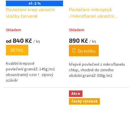
až
–2 %
Povlečení krep vánoční
Povlečení mikroplyš
vločky červené
/mikroflanel vánoční
magic 140x200 cm, 70x90
cm
Skladem
Skladem
840 Kč
890 Kč
od
/ ks
/ ks
DETAIL
Do košíku
Kvalitní krepové
hřejivé povlečení z mikroflanelu
povlečení gramáž:
145g/m2
chlup, vhodné do zimního
oboustranný vzor ! zipový
období.gramáž 300g/m2
uzávěr
Akce
český výrobek