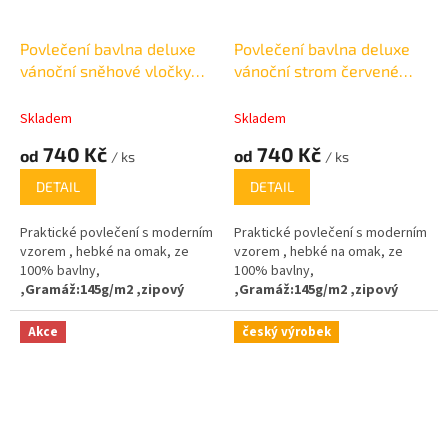
Povlečení bavlna deluxe
Povlečení bavlna deluxe
vánoční sněhové vločky
vánoční strom červené
zlaté
140x200cm +70x90cm
Skladem
Skladem
740 Kč
740 Kč
od
od
/ ks
/ ks
DETAIL
DETAIL
Praktické povlečení s moderním
Praktické povlečení s moderním
vzorem , hebké na omak, ze
vzorem , hebké na omak, ze
100% bavlny,
100% bavlny,
,
Gramáž
:
145g/m2 ,zipový
,
Gramáž
:
145g/m2 ,zipový
uzávěr
uzávěr
Akce
český výrobek