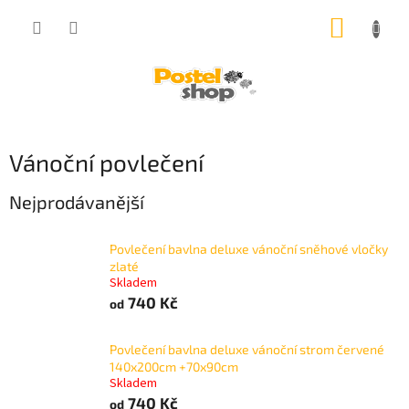
Přejít
NÁKUP
na
obsah
KOŠÍK
Vánoční povlečení
Nejprodávanější
Povlečení bavlna deluxe vánoční sněhové vločky
zlaté
Skladem
740 Kč
od
Povlečení bavlna deluxe vánoční strom červené
140x200cm +70x90cm
Skladem
740 Kč
od