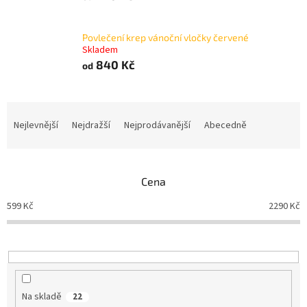
Povlečení krep vánoční vločky červené
Skladem
840 Kč
od
Ř
a
Nejlevnější
Nejdražší
Nejprodávanější
Abecedně
z
e
n
Cena
í
p
599
Kč
2290
Kč
r
o
d
u
k
t
Na skladě
22
ů