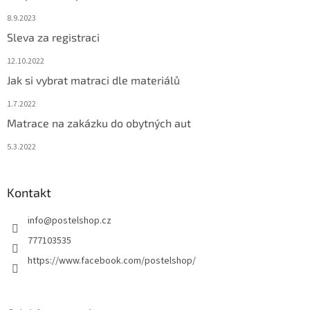
8.9.2023
Sleva za registraci
12.10.2022
Jak si vybrat matraci dle materiálů
1.7.2022
Matrace na zakázku do obytných aut
5.3.2022
Kontakt
info
@
postelshop.cz
777103535
https://www.facebook.com/postelshop/