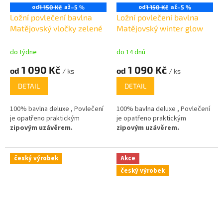
od
až
od
až
1 150 Kč
–5 %
1 150 Kč
–5 %
Ložní povlečení bavlna
Ložní povlečení bavlna
Matějovský vločky zelené
Matějovský winter glow
do týdne
do 14 dnů
1 090 Kč
1 090 Kč
od
od
/ ks
/ ks
DETAIL
DETAIL
100% bavlna deluxe , Povlečení
100% bavlna deluxe , Povlečení
je opatřeno praktickým
je opatřeno praktickým
zipovým uzávěrem.
zipovým uzávěrem.
český výrobek
Akce
český výrobek