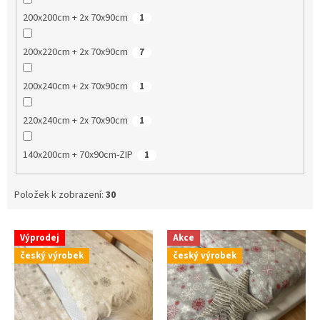
200x200cm + 2x 70x90cm
1
200x220cm + 2x 70x90cm
7
200x240cm + 2x 70x90cm
1
220x240cm + 2x 70x90cm
1
140x200cm + 70x90cm-ZIP
1
Položek k zobrazení:
30
V
Výprodej
Akce
ý
český výrobek
český výrobek
p
i
s
p