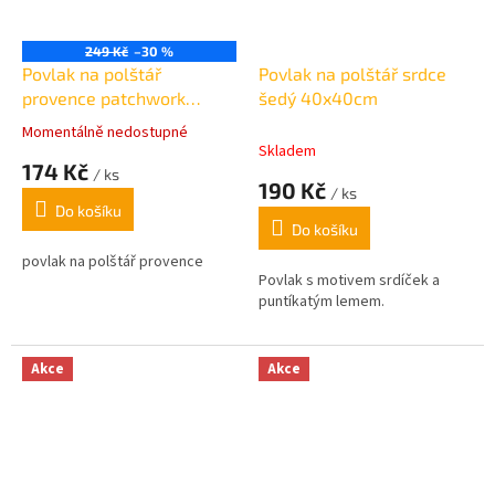
249 Kč
–30 %
Povlak na polštář
Povlak na polštář srdce
provence patchwork
šedý 40x40cm
béžovo-fialový 45x45cm
Momentálně nedostupné
Průměrné
Skladem
hodnocení
174 Kč
/ ks
produktu
190 Kč
/ ks
je
Do košíku
5,0
Do košíku
z
5
povlak na polštář provence
Povlak s motivem srdíček a
hvězdiček.
puntíkatým lemem.
Akce
Akce