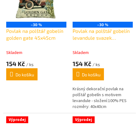
–30 %
–30 %
Povlak na polštář gobelín
Povlak na polštář gobelín
golden gate 45x45cm
levandule svazek
40x40cm
Skladem
Skladem
154 Kč
154 Kč
/ ks
/ ks
Do košíku
Do košíku
Krásný dekorační povlak na
polštář gobelín s motivem
levandule - složení:100% PES
rozměry: 40x40cm
Výprodej
Výprodej