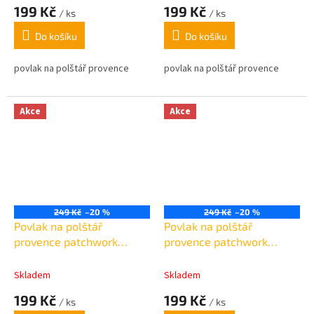
199 Kč
199 Kč
/ ks
/ ks
Do košíku
Do košíku
povlak na polštář provence
povlak na polštář provence
Akce
Akce
249 Kč
–20 %
249 Kč
–20 %
Povlak na polštář
Povlak na polštář
provence patchwork
provence patchwork
světle modrý 45x45cm
zeleno-modrý 45x45cm
Skladem
Skladem
199 Kč
199 Kč
/ ks
/ ks