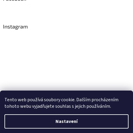
Instagram
Tento web používá soubory cookie. Dalším procházením
Sledovat na Instagramu
tohoto webu vyjadřujete souhlas s jejich používáním.
Nastavení
Vytvořil Shoptet