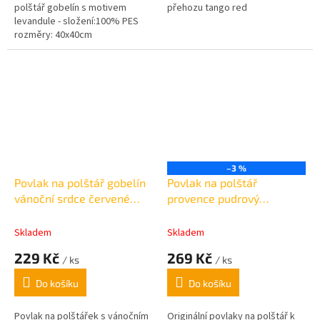
polštář gobelín s motivem
přehozu tango red
levandule - složení:100% PES
rozměry: 40x40cm
–3 %
Povlak na polštář gobelín
Povlak na polštář
vánoční srdce červené
provence pudrový
45x45cm
50x70cm
Skladem
Skladem
229 Kč
269 Kč
/ ks
/ ks
Do košíku
Do košíku
Povlak na polštářek s vánočním
Originální povlaky na polštář k