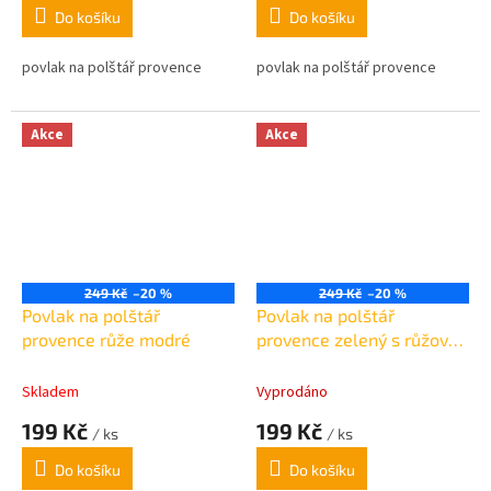
Do košíku
Do košíku
povlak na polštář provence
povlak na polštář provence
Akce
Akce
249 Kč
–20 %
249 Kč
–20 %
Povlak na polštář
Povlak na polštář
provence růže modré
provence zelený s růžovou
45x45cm
Skladem
Vyprodáno
199 Kč
199 Kč
/ ks
/ ks
Do košíku
Do košíku