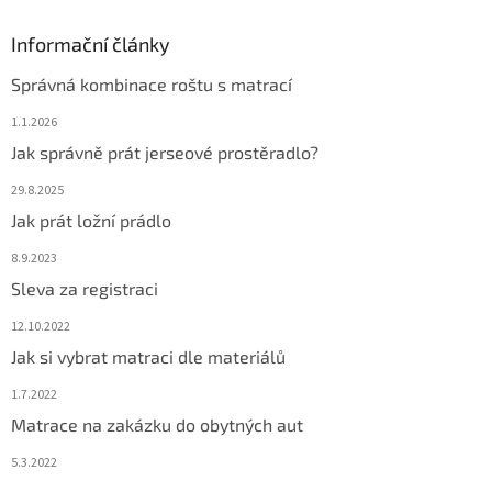
Informační články
Správná kombinace roštu s matrací
1.1.2026
Jak správně prát jerseové prostěradlo?
29.8.2025
Jak prát ložní prádlo
8.9.2023
Sleva za registraci
12.10.2022
Jak si vybrat matraci dle materiálů
1.7.2022
Matrace na zakázku do obytných aut
5.3.2022