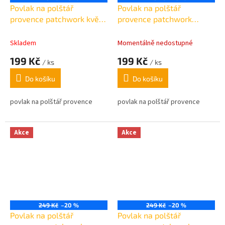
Povlak na polštář
Povlak na polštář
provence patchwork květy
provence patchwork
modrý 45x45cm
mašle 45x45cm
Skladem
Momentálně nedostupné
199 Kč
199 Kč
/ ks
/ ks
Do košíku
Do košíku
povlak na polštář provence
povlak na polštář provence
Akce
Akce
249 Kč
–20 %
249 Kč
–20 %
Povlak na polštář
Povlak na polštář