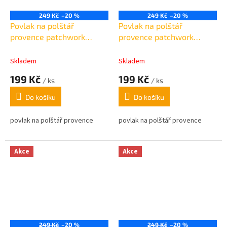
249 Kč
–20 %
249 Kč
–20 %
Povlak na polštář
Povlak na polštář
provence patchwork
provence patchwork
květovaný s krajkou
květovaný tyrkys 45x45cm
45x45cm
Skladem
Skladem
199 Kč
199 Kč
/ ks
/ ks
Do košíku
Do košíku
povlak na polštář provence
povlak na polštář provence
Akce
Akce
249 Kč
–20 %
249 Kč
–20 %