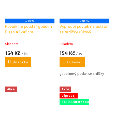
–30 %
–30 %
Povlak na polštář gobelín
Výprodej povlak na polštář
Pissa 45x45cm
se srdíčky růžový
40x40cm
Skladem
Skladem
154 Kč
154 Kč
/ ks
/ ks
Do košíku
Do košíku
gobelínový povlak se srdíčky
Akce
Akce
Výprodej
SALECODE:top20:20:%