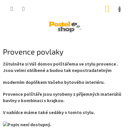
Přejít
NÁKUP
na
obsah
KOŠÍK
Provence povlaky
Zůtulněte si Váš domov polštářema ve stylu provence .
Jsou velmi oblíbené a budou tak nepostradatelným
moderním doplňkem Vašeho bytového interiéru.
Provence polštáře jsou vyrobeny z příjemných materiálů
bavlny v kombinaci s krajkou.
V nabídce máme také sedáky v tomto stylu.