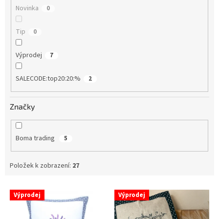
Novinka
0
Tip
0
Výprodej
7
SALECODE:top20:20:%
2
Značky
Boma trading
5
Položek k zobrazení:
27
V
Výprodej
Výprodej
ý
p