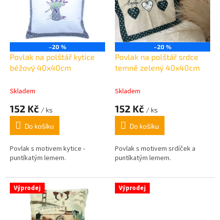
i
s
p
r
o
–20 %
–20 %
d
Povlak na polštář kytice
Povlak na polštář srdce
u
béžový 40x40cm
temně zelený 40x40cm
k
t
Skladem
Skladem
ů
152 Kč
152 Kč
/ ks
/ ks
Do košíku
Do košíku
Povlak s motivem kytice -
Povlak s motivem srdíček a
puntíkatým lemem.
puntíkatým lemem.
Výprodej
Výprodej