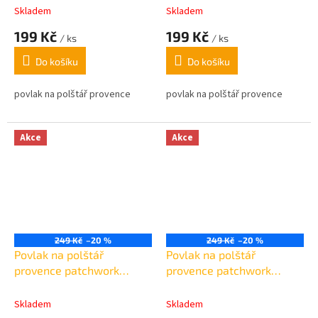
45x45cm
Skladem
Skladem
199 Kč
199 Kč
/ ks
/ ks
Do košíku
Do košíku
povlak na polštář provence
povlak na polštář provence
Akce
Akce
249 Kč
–20 %
249 Kč
–20 %
Povlak na polštář
Povlak na polštář
provence patchwork
provence patchwork
modrý květ 45x45cm
růžovo-červený 45x45cm
Skladem
Skladem