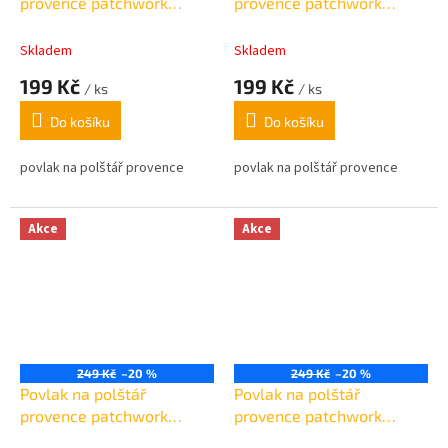
provence patchwork
provence patchwork
mašle červený lem
mašle zelený 45x45cm
45x45cm
Skladem
Skladem
199 Kč
199 Kč
/ ks
/ ks
Do košíku
Do košíku
povlak na polštář provence
povlak na polštář provence
Akce
Akce
249 Kč
–20 %
249 Kč
–20 %
Povlak na polštář
Povlak na polštář
provence patchwork
provence patchwork
mašličky krémový
modrý 45x45cm