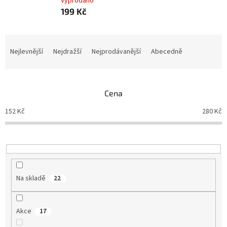
Vyprodáno
199 Kč
Ř
a
Nejlevnější
Nejdražší
Nejprodávanější
Abecedně
z
e
n
Cena
í
p
152
Kč
280
Kč
r
o
d
u
k
t
Na skladě
22
ů
Akce
17