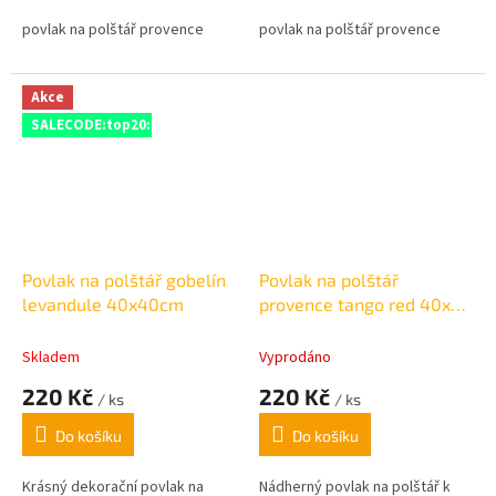
povlak na polštář provence
povlak na polštář provence
Akce
SALECODE:top20:20:%
Povlak na polštář gobelín
Povlak na polštář
levandule 40x40cm
provence tango red 40x40
cm
Skladem
Vyprodáno
220 Kč
220 Kč
/ ks
/ ks
Do košíku
Do košíku
Krásný dekorační povlak na
Nádherný povlak na polštář k