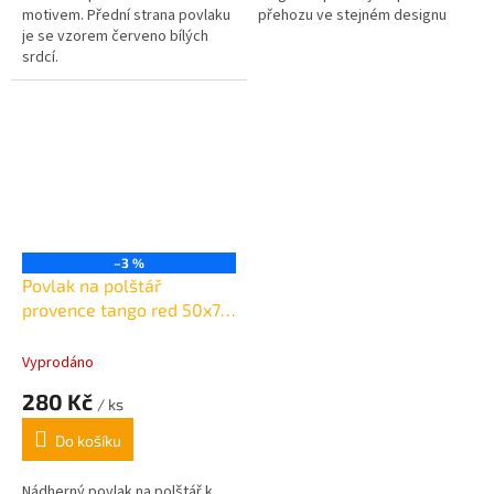
motivem. Přední strana povlaku
přehozu ve stejném designu
je se vzorem červeno bílých
srdcí.
–3 %
Povlak na polštář
provence tango red 50x70
cm
Vyprodáno
280 Kč
/ ks
Do košíku
Nádherný povlak na polštář k