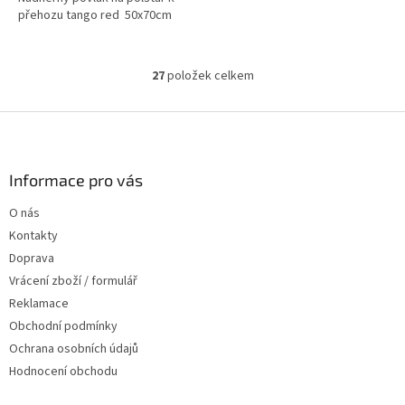
přehozu tango red 50x70cm
27
položek celkem
O
v
l
Z
á
á
d
p
a
a
Informace pro vás
c
t
í
O nás
í
p
Kontakty
r
v
Doprava
k
Vrácení zboží / formulář
y
Reklamace
v
ý
Obchodní podmínky
p
Ochrana osobních údajů
i
Hodnocení obchodu
s
u