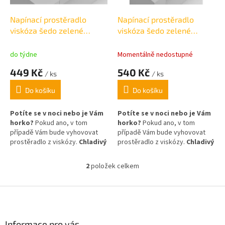
o
d
Napínací prostěradlo
Napínací prostěradlo
u
viskóza šedo zelené
viskóza šedo zelené
k
140x200 cm / 25cm
180x200 cm / 25cm
t
do týdne
Momentálně nedostupné
ů
449 Kč
540 Kč
/ ks
/ ks
Do košíku
Do košíku
Potíte se v noci nebo je Vám
Potíte se v noci nebo je Vám
horko?
Pokud ano, v tom
horko?
Pokud ano, v tom
případě Vám bude vyhovovat
případě Vám bude vyhovovat
prostěradlo z viskózy.
Chladivý
prostěradlo z viskózy.
Chladivý
pocit v horkých letních
pocit v horkých letních
nocích. Viskóza vysoce
nocích. Viskóza vysoce
2
položek celkem
O
absorbuje vlhkost, reguluje
absorbuje vlhkost, reguluje
v
tělesnou teplotu a má
tělesnou teplotu a má
l
Z
antibakteriální účinky.
antibakteriální účinky.
á
á
d
p
a
a
Informace pro vás