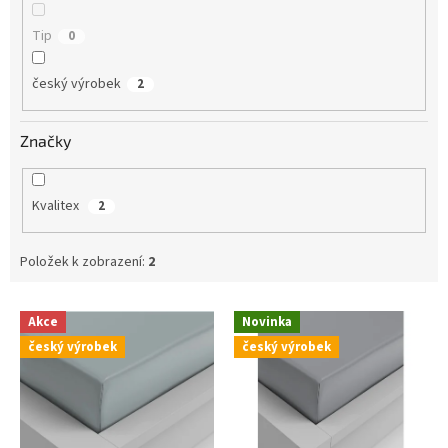
Tip
0
český výrobek
2
Značky
Kvalitex
2
Položek k zobrazení:
2
V
Akce
Novinka
ý
český výrobek
český výrobek
p
i
s
p
r