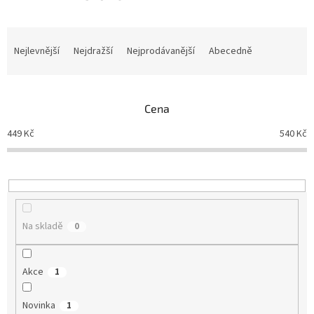
Ř
a
Nejlevnější
Nejdražší
Nejprodávanější
Abecedně
z
e
n
Cena
í
p
449
Kč
540
Kč
r
o
d
u
k
t
Na skladě
0
ů
Akce
1
Novinka
1