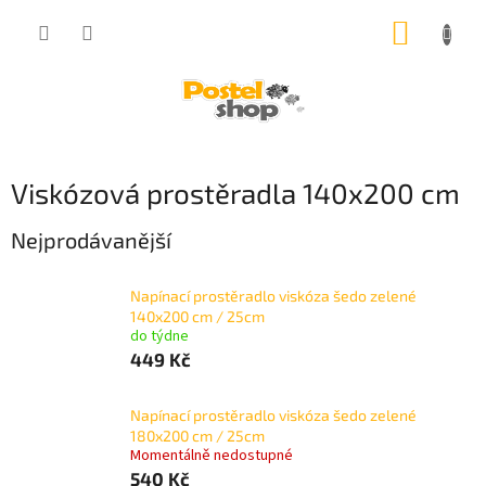
Přejít
NÁKUP
na
obsah
KOŠÍK
Viskózová prostěradla 140x200 cm
Nejprodávanější
Napínací prostěradlo viskóza šedo zelené
140x200 cm / 25cm
do týdne
449 Kč
Napínací prostěradlo viskóza šedo zelené
180x200 cm / 25cm
Momentálně nedostupné
540 Kč