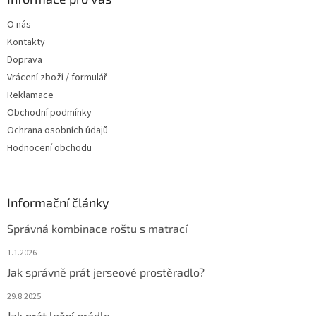
c
t
í
O nás
í
p
Kontakty
r
v
Doprava
k
Vrácení zboží / formulář
y
Reklamace
v
ý
Obchodní podmínky
p
Ochrana osobních údajů
i
Hodnocení obchodu
s
u
Informační články
Správná kombinace roštu s matrací
1.1.2026
Jak správně prát jerseové prostěradlo?
29.8.2025
Jak prát ložní prádlo