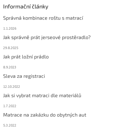
Informační články
Správná kombinace roštu s matrací
1.1.2026
Jak správně prát jerseové prostěradlo?
29.8.2025
Jak prát ložní prádlo
8.9.2023
Sleva za registraci
12.10.2022
Jak si vybrat matraci dle materiálů
1.7.2022
Matrace na zakázku do obytných aut
5.3.2022