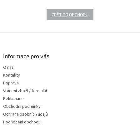
ZPĚT DO OBCHODU
Z
á
p
a
Informace pro vás
t
O nás
í
Kontakty
Doprava
Vrácení zboží / formulář
Reklamace
Obchodní podmínky
Ochrana osobních údajů
Hodnocení obchodu