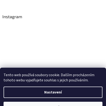
Instagram
Tento web používá soubory cookie. Dalším procházením
Sledovat na Instagramu
tohoto webu vyjadřujete souhlas s jejich používáním.
Nastavení
Vytvořil Shoptet