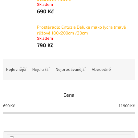
Skladem
690 Kč
Prostěradlo Entuzia Deluxe mako lycra tmavě
růžové 180x200cm /30cm
Skladem
790 Kč
Ř
a
Nejlevnější
Nejdražší
Nejprodávanější
Abecedně
z
e
n
Cena
í
p
690
Kč
11900
Kč
r
o
d
u
k