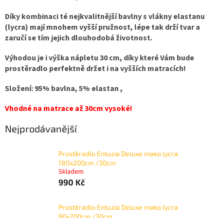
Díky kombinaci té nejkvalitnější bavlny s vlákny elastanu
(lycra) mají mnohem vyšší pružnost, lépe tak drží tvar a
zaručí se tím jejich dlouhodobá životnost.
Výhodou je i výška nápletu 30 cm, díky které Vám bude
prostěradlo perfektně držet i na vyšších matracích!
Složení: 95% bavlna, 5% elastan ,
Vhodné na matrac
e až 30
cm vysoké!
Nejprodávanější
Prostěradlo Entuzia Deluxe mako lycra
180x200cm /30cm
Skladem
990 Kč
Prostěradlo Entuzia Deluxe mako lycra
90x200cm /30cm