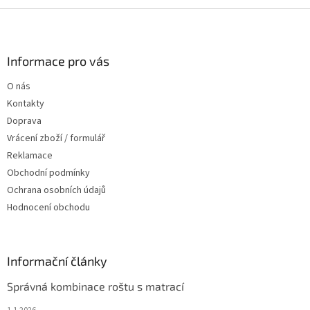
v
l
Z
á
á
d
p
a
a
Informace pro vás
c
t
í
O nás
í
p
Kontakty
r
v
Doprava
k
Vrácení zboží / formulář
y
Reklamace
v
ý
Obchodní podmínky
p
Ochrana osobních údajů
i
Hodnocení obchodu
s
u
Informační články
Správná kombinace roštu s matrací