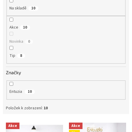
t
Na skladě
10
ů
Akce
10
Novinka
0
Tip
8
Značky
Entuzia
10
Položek k zobrazení:
10
V
Akce
Akce
ý