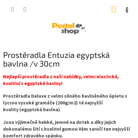
Přejít
NÁKUP
na
obsah
KOŠÍK
Prostěradla Entuzia egyptská
bavlna /v 30cm
Nejlepší prostěradla z naší nabídky, velmi elastická,
kvalitní z egyptské bavlny!
Prostěradla Deluxe z velmi silného bavlněného úpletu s
lycrou vysoké gramáže (200g/m2) té nejvyšší
kvality (egyptská bavlna)
Jsou výjimečně hebké, jemné na dotek a díky jejich
dokonalému šití s kvalitní gumou Vám zaručí ten nejvyšší
komfort zdravého spánku.