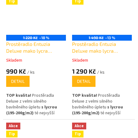
Tip
Tip
1 220 Kč
–18 %
1 490 Kč
–13 %
Prostěradlo Entuzia
Prostěradlo Entuzia
Deluxe mako lycra
Deluxe mako lycra
180x200cm /30cm
200x220 cm /30cm
Skladem
Skladem
Průměrné
Průměrné
hodnocení
hodnocení
990 Kč
1 290 Kč
/ ks
/ ks
produktu
produktu
je
je
DETAIL
DETAIL
5,0
5,0
z
z
TOP kvalita!
Prostěradla
TOP kvalita!
Prostěradla
5
5
Deluxe z velmi silného
Deluxe z velmi silného
hvězdiček.
hvězdiček.
bavlněného úpletu
s lycrou
bavlněného úpletu
s lycrou
(195-200g/m2)
té nejvyšší
(195-200g/m2)
té nejvyšší
kvality
(egyptská bavlna)
,
kvality
(egyptská
Složení: 95% bavlna, 5% elastan
bavlna)
,
95% bavlna, 5%
Akce
Akce
,na matrace až 30cm vysoké!
elastan,
na matrace až 30cm
Tip
Tip
vysoké!