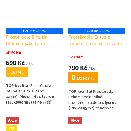
820 Kč
–15 %
1 220 Kč
–35 %
Prostěradlo Entuzia
Prostěradlo Entuzia
Deluxe mako lycra
Deluxe mako lycra světle
90x200cm /30cm
růžové 180x200cm /30cm
Skladem
Průměrné
Skladem
hodnocení
690 Kč
/ ks
produktu
790 Kč
/ ks
je
DETAIL
5,0
Do košíku
z
TOP kvalita!
Prostěradla
5
Deluxe z velmi silného
TOP kvalita!
Prostěradla
hvězdiček.
bavlněného úpletu
s lycrou
Deluxe z velmi silného
(195-200g/m2)
té nejvyšší
bavlněného úpletu
s lycrou
kvality
(egyptská
(195-200g/m2)
té nejvyšší
bavlna)
,Složení: 95% bavlna,
kvality
(egyptská bavlna)
,
5% elastan, na matrace až 30cm
Složení: 95% bavlna, 5% elastan
Akce
Akce
vysoké!
,na matrace až 30cm vysoké!
Tip