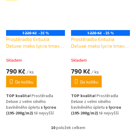
1 220 Kč
–35 %
1 220 Kč
–35 %
Prostěradlo Entuzia
Prostěradlo Entuzia
Deluxe mako lycra tmavě
Deluxe mako lycra tmavě
hnědé 180x200cm /30cm
růžové 180x200cm /30cm
Skladem
Skladem
790 Kč
790 Kč
/ ks
/ ks
Do košíku
Do košíku
TOP kvalita!
Prostěradla
TOP kvalita!
Prostěradla
Deluxe z velmi silného
Deluxe z velmi silného
bavlněného úpletu
s lycrou
bavlněného úpletu
s lycrou
(195-200g/m2)
té nejvyšší
(195-200g/m2)
té nejvyšší
kvality
(egyptská bavlna)
,
kvality
(egyptská bavlna)
,
Složení: 95% bavlna, 5% elastan
Složení: 95% bavlna, 5% elastan
10
položek celkem
O
,na matrace až 30cm vysoké!
,na matrace až 30cm vysoké!