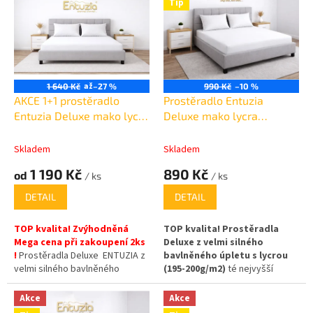
Tip
p
i
s
p
r
o
až
1 640 Kč
–27 %
990 Kč
–10 %
d
AKCE 1+1 prostěradlo
Prostěradlo Entuzia
u
Entuzia Deluxe mako lycra
Deluxe mako lycra
k
90x200cm /30cm
120x200cm /30cm
t
Skladem
Skladem
ů
1 190 Kč
890 Kč
od
/ ks
/ ks
DETAIL
DETAIL
TOP kvalita!
Zvýhodněná
TOP kvalita! Prostěradla
Mega cena při zakoupení 2ks
Deluxe z velmi silného
!
Prostěradla Deluxe ENTUZIA z
bavlněného úpletu s lycrou
velmi silného bavlněného
(195-200g/m2)
té nejvyšší
úpletu
s lycrou (195-
kvality
(egyptská bavlna)
,
200g/m2)
té nejvyšší
Složení: 95% bavlna, 5% elastan
Akce
Akce
kvality
(egyptská
,na matrace až 30cm vysoké!