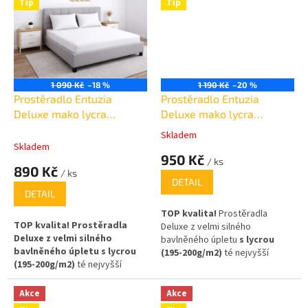
Tip
Tip
bavlna)
,Složení: 95% bavlna,
5% elastan, na matrace až 30cm
vysoké!
1 090 Kč
–18 %
1 190 Kč
–20 %
Prostěradlo Entuzia
Prostěradlo Entuzia
Deluxe mako lycra
Deluxe mako lycra
140x200cm /30cm
160x200cm /30cm
Skladem
Průměrné
Skladem
hodnocení
950 Kč
/ ks
produktu
890 Kč
/ ks
je
DETAIL
5,0
DETAIL
z
TOP kvalita!
Prostěradla
5
TOP kvalita! Prostěradla
Deluxe z velmi silného
hvězdiček.
Deluxe z velmi silného
bavlněného úpletu
s lycrou
bavlněného úpletu s lycrou
(195-200g/m2)
té nejvyšší
(195-200g/m2)
té nejvyšší
kvality
(egyptská bavlna)
,
kvality
(egyptská bavlna)
,
Složení: 95% bavlna, 5% elastan
Složení: 95% bavlna, 5% elastan
,na matrace až 30cm vysoké!
Akce
Akce
,na matrace až 30cm vysoké!