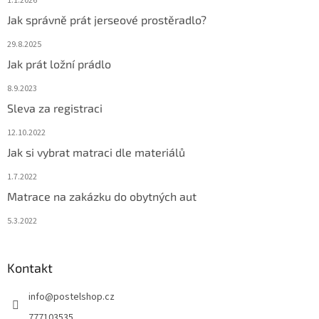
1.1.2026
Jak správně prát jerseové prostěradlo?
29.8.2025
Jak prát ložní prádlo
8.9.2023
Sleva za registraci
12.10.2022
Jak si vybrat matraci dle materiálů
1.7.2022
Matrace na zakázku do obytných aut
5.3.2022
Kontakt
info
@
postelshop.cz
777103535