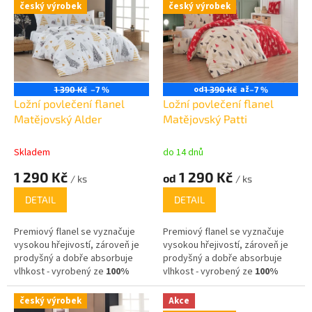
český výrobek
český výrobek
p
i
s
p
r
o
od
až
1 390 Kč
–7 %
1 390 Kč
–7 %
d
Ložní povlečení flanel
Ložní povlečení flanel
u
Matějovský Alder
Matějovský Patti
k
t
Skladem
do 14 dnů
ů
1 290 Kč
1 290 Kč
od
/ ks
/ ks
DETAIL
DETAIL
Premiový flanel se vyznačuje
Premiový flanel se vyznačuje
vysokou hřejivostí, zároveň je
vysokou hřejivostí, zároveň je
prodyšný a dobře absorbuje
prodyšný a dobře absorbuje
vlhkost - vyrobený ze
100%
vlhkost - vyrobený ze
100%
bavlny
,
bavlny
,
český výrobek
Akce