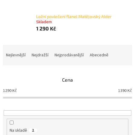
Ložní povlečení flanel Matějovský Alder
Skladem
1 290 Kč
Ř
a
Nejlevnější
Nejdražší
Nejprodávanější
Abecedně
z
e
n
Cena
í
p
1290
Kč
1390
Kč
r
o
d
u
k
t
Na skladě
2
ů