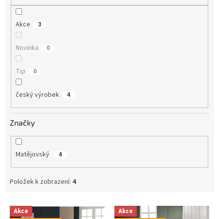
Akce
3
Novinka
0
Tip
0
český výrobek
4
Značky
Matějovský
4
Položek k zobrazení:
4
V
Akce
Akce
ý