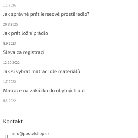
1.1.2026
Jak správně prát jerseové prostěradlo?
29.8.2025
Jak prát ložní prádlo
8.9.2023
Sleva za registraci
12.10.2022
Jak si vybrat matraci dle materiálů
1.7.2022
Matrace na zakázku do obytných aut
5.3.2022
Kontakt
info
@
postelshop.cz