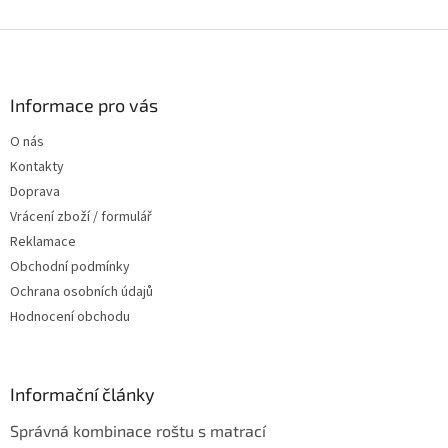
v
l
Z
á
á
d
p
a
a
Informace pro vás
c
t
í
O nás
í
p
Kontakty
r
v
Doprava
k
Vrácení zboží / formulář
y
Reklamace
v
ý
Obchodní podmínky
p
Ochrana osobních údajů
i
Hodnocení obchodu
s
u
Informační články
Správná kombinace roštu s matrací