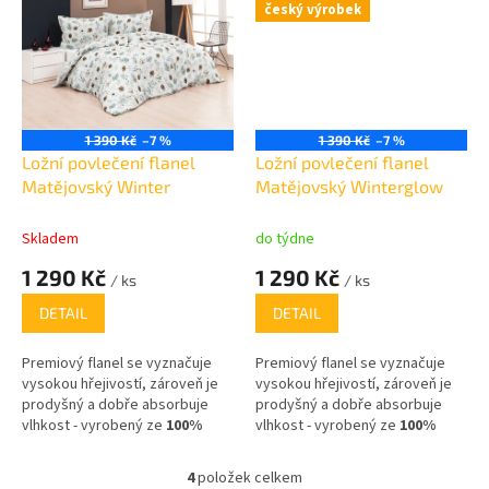
český výrobek
1 390 Kč
–7 %
1 390 Kč
–7 %
Ložní povlečení flanel
Ložní povlečení flanel
Matějovský Winter
Matějovský Winterglow
Skladem
do týdne
1 290 Kč
1 290 Kč
/ ks
/ ks
DETAIL
DETAIL
Premiový flanel se vyznačuje
Premiový flanel se vyznačuje
vysokou hřejivostí, zároveň je
vysokou hřejivostí, zároveň je
prodyšný a dobře absorbuje
prodyšný a dobře absorbuje
vlhkost - vyrobený ze
100%
vlhkost - vyrobený ze
100%
bavlny
,
bavlny
,
4
položek celkem
O