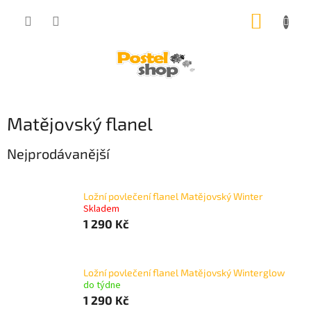
Přejít
NÁKUP
na
obsah
KOŠÍK
Matějovský flanel
Nejprodávanější
Ložní povlečení flanel Matějovský Winter
Skladem
1 290 Kč
Ložní povlečení flanel Matějovský Winterglow
do týdne
1 290 Kč