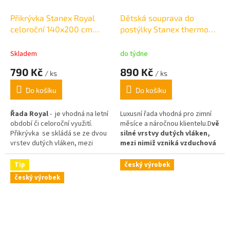
Přikrývka Stanex Royal
Dětská souprava do
celoroční 140x200 cm
postýlky Stanex thermo
/1290g
130x90,40x60cm
Skladem
do týdne
790 Kč
890 Kč
/ ks
/ ks
Do košíku
Do košíku
Řada Royal
- je vhodná na letní
Luxusní řada vhodná pro zimní
období či celoroční využití.
měsíce a náročnou klientelu.D
vě
Přikrývka se skládá se ze dvou
silné vrstvy dutých vláken,
vrstev dutých vláken, mezi
mezi nimiž vzniká vzduchová
nimiž vzniká vzduchová kapsa.
kapsa
, zajišťují maximální
Poskytuje příjemnou hřejivost a
hřejivost a současně lehkost a
Tip
český výrobek
současně lehkost. Gramáž :
stálou nadýchanost.
český výrobek
celkem 1290g / výplň 560g