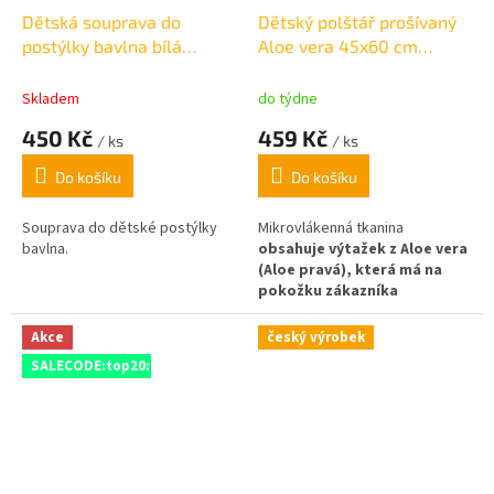
Dětská souprava do
Dětský polštář prošívaný
postýlky bavlna bílá
Aloe vera 45x60 cm
135x90,45x65cm
/400g
Skladem
do týdne
450 Kč
459 Kč
/ ks
/ ks
Do košíku
Do košíku
Souprava do dětské postýlky
Mikrovlákenná tkanina
bavlna.
obsahuje výtažek z Aloe vera
(Aloe pravá), která má na
pokožku zákazníka
změkčující vliv.
výplň - 100%
polyester (kuličkové duté
Akce
český výrobek
vlákno)
pomocný materiál -
SALECODE:top20:20:%
100% polypropylen (netkaná
textilie)
Polštář vhodný pro
rozměr povlečení: 45x60cm