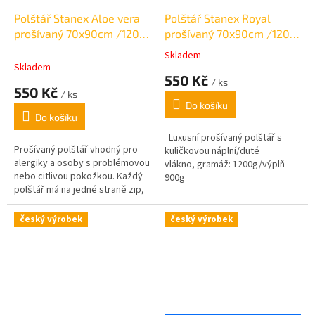
Polštář Stanex Aloe vera
Polštář Stanex Royal
prošívaný 70x90cm /1200
prošívaný 70x90cm /1200
g
g
Skladem
Průměrné
Skladem
hodnocení
550 Kč
/ ks
produktu
550 Kč
/ ks
je
Do košíku
5,0
Do košíku
z
5
Luxusní prošívaný polštář s
Prošívaný polštář vhodný pro
hvězdiček.
kuličkovou náplní/duté
alergiky a osoby s problémovou
vlákno, gramáž: 1200g/výplň
nebo citlivou pokožkou. Každý
900g
polštář má na jedné straně zip,
který umožňuje přidat nebo
odebrat náplň gramáž: celková
český výrobek
český výrobek
1200 g/ výplň 1000 g polštáře.