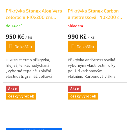
Přikrývka Stanex Aloe Vera
Přikrývka Stanex Carbon
celoroční 140x200 cm
antistressová 140x200 cm
/1590g
/1590g
do 14 dnů
Skladem
Průměrné
Průměrné
hodnocení
hodnocení
950 Kč
990 Kč
/ ks
/ ks
produktu
produktu
je
je
Do košíku
Do košíku
5,0
4,0
z
z
5
5
Luxusní thermo přikrývka,
Přikrývka AntiStress vyniká
hvězdiček.
hvězdiček.
hřejivá, lehká, nadýchaná
výbornými vlastnostmi díky
, výborné tepelně izolační
použití karbonovým
vlastnosti. gramáž celková
vláknům. Karbonová vlákna
1590g /výplň 840g
slouží k odvodu statické
elektřiny a napětí.
gramáž:
Akce
Akce
celkem 1590/ výplň 940 g
český výrobek
český výrobek