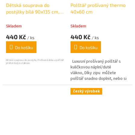
Dětská souprava do
Polštář prošívaný thermo
postýlky bílá 90x135 cm,
40x60 cm
45x 65 cm
Skladem
Skladem
440 Kč
440 Kč
/ ks
/ ks
Do košíku
Do košíku
Dětská souprava do postýlky.
Prošívaná deka a polštář
Luxusní prošívaný polštář s
plněné dutým vláknem.
kuličkovou náplní/duté
vlákno, Díky zipu můžete
polštář snadno doplnit, nebo si
naopak odebrat náplň tak aby
vám jeho měkkost
český výrobek
vyhovovala.
vhodné pro
alergiky a osoby s
problémovou nebo citlivou
pokožkou.