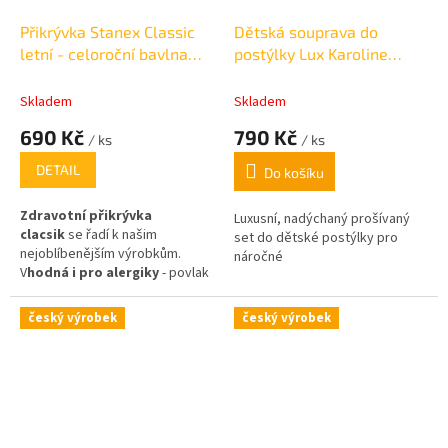
Přikrývka Stanex Classic
Dětská souprava do
letní - celoroční bavlna
postýlky Lux Karoline
140x200 cm /950g
130x90,40x60cm
Skladem
Skladem
690 Kč
790 Kč
/ ks
/ ks
DETAIL
Do košíku
Zdravotní přikrývka
Luxusní, nadýchaný prošívaný
clacsik
se řadí k našim
set do dětské postýlky pro
nejoblíbenějším výrobkům.
náročné
V
hodná i pro alergiky
- povlak
ze 100% bavlny gramáž 950g
/výplň 560g
český výrobek
český výrobek