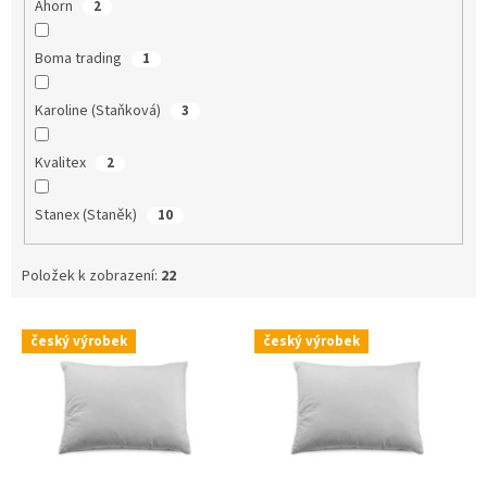
Ahorn
2
Boma trading
1
Karoline (Staňková)
3
Kvalitex
2
Stanex (Staněk)
10
Položek k zobrazení:
22
V
český výrobek
český výrobek
ý
p
i
s
p
r