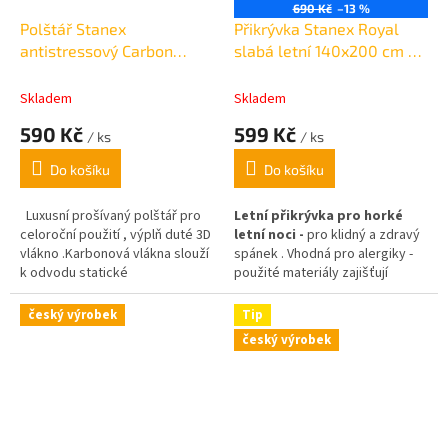
690 Kč
–13 %
Polštář Stanex
Přikrývka Stanex Royal
antistressový Carbon
slabá letní 140x200 cm /
70x90cm /1200 g
830g
Skladem
Skladem
590 Kč
599 Kč
/ ks
/ ks
Do košíku
Do košíku
Luxusní prošívaný polštář pro
Letní přikrývka pro horké
celoroční použití , výplň duté 3D
letní noci -
pro klidný a zdravý
vlákno .Karbonová vlákna slouží
spánek . Vhodná pro alergiky -
k odvodu statické
použité materiály zajišťují
elektřiny.Možnost odebírat
maximální hygienu a komfort.
náplň. gramáž: celková 1200 g/
Gramáž : 830 g
český výrobek
Tip
výplň 1000 g
český výrobek