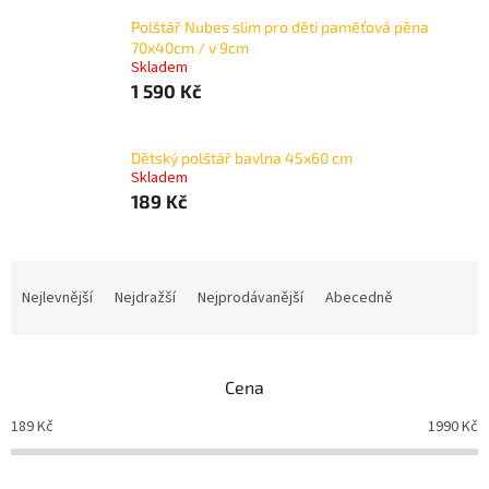
Polštář Nubes slim pro děti paměťová pěna
70x40cm / v 9cm
Skladem
1 590 Kč
Dětský polštář bavlna 45x60 cm
Skladem
189 Kč
Ř
a
Nejlevnější
Nejdražší
Nejprodávanější
Abecedně
z
e
n
Cena
í
p
189
Kč
1990
Kč
r
o
d