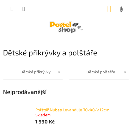
Přejít
NÁKUP
na
obsah
KOŠÍK
Dětské přikrývky a polštáře
Dětské přikrývky
Dětské polštáře
Nejprodávanější
Polštář Nubes Levandule 70x40/v 12cm
Skladem
1 990 Kč