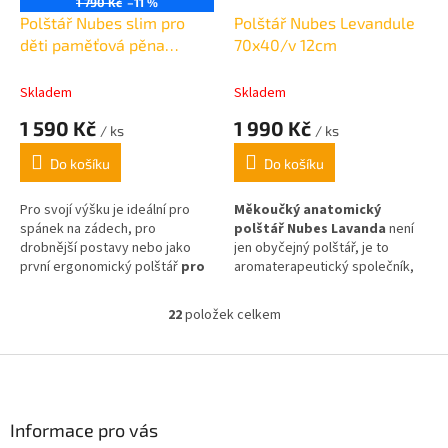
1 790 Kč
–11 %
Polštář Nubes slim pro
Polštář Nubes Levandule
děti paměťová pěna
70x40/v 12cm
70x40cm / v 9cm
Skladem
Skladem
1 590 Kč
1 990 Kč
/ ks
/ ks
Do košíku
Do košíku
Pro svojí výšku je ideální pro
Měkoučký anatomický
spánek na zádech, pro
polštář Nubes Lavanda
není
drobnější postavy nebo jako
jen obyčejný polštář, je to
první ergonomický polštář
pro
aromaterapeutický společník,
děti a teenagery, rozmě:
Uvnitř se ukrývá litá paměťová
70x40cm / v 9cm
pěna s esenciálním
22
položek celkem
O
levandulovým olejem, který
v
přirozeně zklidňuje nervový
l
Z
systém, snižuje napětí a
á
navozuje hluboké uvolnění.
á
d
p
a
a
Informace pro vás
c