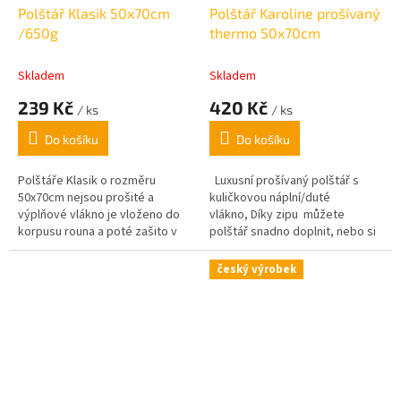
Polštář Klasik 50x70cm
Polštář Karoline prošívaný
/650g
thermo 50x70cm
Skladem
Skladem
239 Kč
420 Kč
/ ks
/ ks
Do košíku
Do košíku
Polštáře Klasik o rozměru
Luxusní prošívaný polštář s
50x70cm nejsou prošité a
kuličkovou náplní/duté
výplňové vlákno je vloženo do
vlákno, Díky zipu můžete
korpusu rouna a poté zašito v
polštář snadno doplnit, nebo si
povlaku.
naopak odebrat náplň tak aby
vám jeho měkkost vyhovovala.
český výrobek