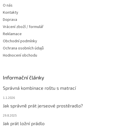
t
í
O nás
í
p
Kontakty
r
v
Doprava
k
Vrácení zboží / formulář
y
Reklamace
v
ý
Obchodní podmínky
p
Ochrana osobních údajů
i
Hodnocení obchodu
s
u
Informační články
Správná kombinace roštu s matrací
1.1.2026
Jak správně prát jerseové prostěradlo?
29.8.2025
Jak prát ložní prádlo