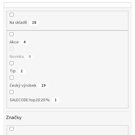
u
k
t
Na skladě
18
ů
Akce
4
Novinka
0
Tip
2
český výrobek
19
SALECODE:top20:20:%
1
Značky