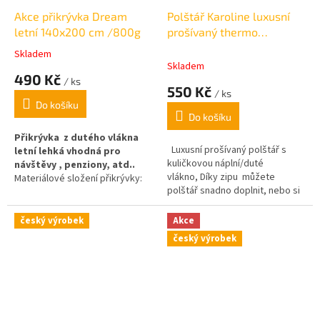
Akce přikrývka Dream
Polštář Karoline luxusní
letní 140x200 cm /800g
prošívaný thermo
70x90cm /1250g
Skladem
Průměrné
Skladem
hodnocení
490 Kč
/ ks
produktu
550 Kč
/ ks
je
Do košíku
5,0
Do košíku
z
5
Přikrývka z dutého vlákna
Luxusní prošívaný polštář s
hvězdiček.
letní lehká vhodná pro
kuličkovou náplní/duté
návštěvy , penziony, atd..
vlákno, Díky zipu můžete
Materiálové složení přikrývky:
polštář snadno doplnit, nebo si
výplň 100% polyester (duté
naopak odebrat náplň tak aby
vlákno), povrch 100% polyester,
vám jeho měkkost
microfibre. Vhodná i do
český výrobek
Akce
vyhovovala.
gramáž celková :
ubytovacích zařízení, penzionů,
český výrobek
1250g/výplň 950g
chat a chalup.