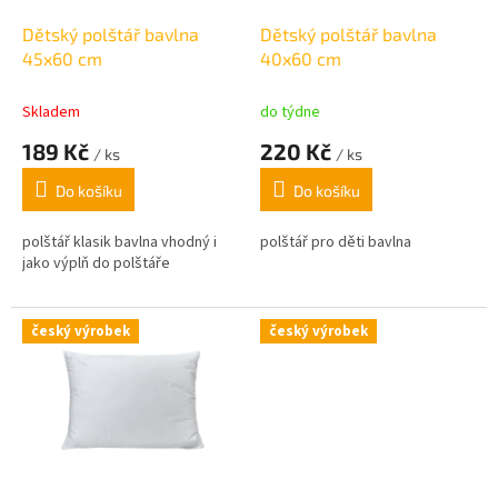
o
d
Dětský polštář bavlna
Dětský polštář bavlna
u
45x60 cm
40x60 cm
k
t
Skladem
do týdne
ů
189 Kč
220 Kč
/ ks
/ ks
Do košíku
Do košíku
polštář klasik bavlna vhodný i
polštář pro děti bavlna
jako výplň do polštáře
český výrobek
český výrobek