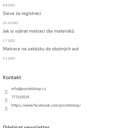
8.9.2023
Sleva za registraci
12.10.2022
Jak si vybrat matraci dle materiálů
1.7.2022
Matrace na zakázku do obytných aut
5.3.2022
Kontakt
info
@
postelshop.cz
777103535
https://www.facebook.com/postelshop/
Odebírat newsletter