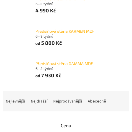
6 - 8 týdnů
4 990 Kč
Předsíňová stěna KARMEN MDF
6 - 8 týdnů
5 800 Kč
od
Předsíňová stěna GAMMA MDF
6 - 8 týdnů
7 930 Kč
od
Ř
a
Nejlevnější
Nejdražší
Nejprodávanější
Abecedně
z
e
n
Cena
í