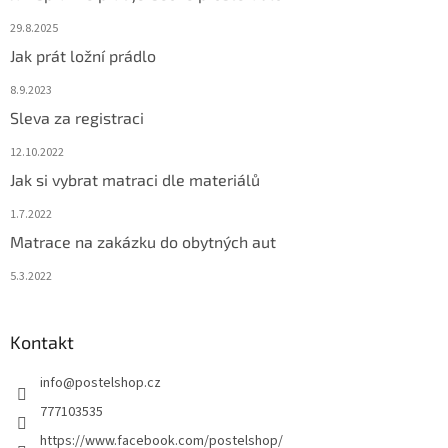
29.8.2025
Jak prát ložní prádlo
8.9.2023
Sleva za registraci
12.10.2022
Jak si vybrat matraci dle materiálů
1.7.2022
Matrace na zakázku do obytných aut
5.3.2022
Kontakt
info
@
postelshop.cz
777103535
https://www.facebook.com/postelshop/