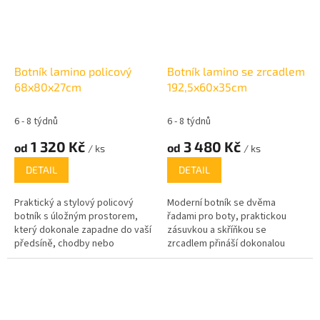
výškou 91 cm, šířkou 80 cm a
ložnice. Tento
dvouřadý
hloubkou 27 cm je ideální volbou
výklopný botník
nabízí nejen
pro domácnosti s omezeným
prostor pro obuv, ale také
prostorem, kde přesto
přehledné uložení drobností
potřebujete mít obuv na dosah
díky integrované
zásuvce a
Botník lamino policový
Botník lamino se zrcadlem
ruky.
skříňce
.
68x80x27cm
192,5x60x35cm
6 - 8 týdnů
6 - 8 týdnů
1 320 Kč
3 480 Kč
od
od
/ ks
/ ks
DETAIL
DETAIL
Praktický a stylový policový
Moderní botník se dvěma
botník s úložným prostorem,
řadami pro boty, praktickou
který dokonale zapadne do vaší
zásuvkou a skříňkou se
předsíně, chodby nebo
zrcadlem přináší dokonalou
jakéhokoli jiného prostoru.
kombinaci funkcionality a
Tento botník je navržen tak, aby
designu. Díky elegantnímu
vám poskytl dostatek místa pro
provedení se hodí do každého
organizaci obuvi, ale zároveň
interiéru, ať už jde o malý byt
slouží i jako úložný prostor pro
nebo prostorný dům. Jeho