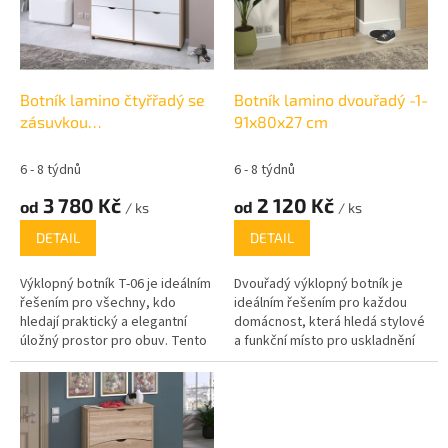
s
p
r
o
d
Botník lamino čtyřřadý se
Botník lamino dvouřadý -1-
u
zásuvkou
91x80x27 cm
k
114,5x118,6x34cm
t
6 - 8 týdnů
6 - 8 týdnů
ů
3 780 Kč
2 120 Kč
od
od
/ ks
/ ks
DETAIL
DETAIL
Výklopný botník T-06 je ideálním
Dvouřadý výklopný botník je
řešením pro všechny, kdo
ideálním řešením pro každou
hledají praktický a elegantní
domácnost, která hledá stylové
úložný prostor pro obuv. Tento
a funkční místo pro uskladnění
čtyřřadý botník se zásuvkami a
obuvi. S výškou 91 cm, šířkou 80
nikou vám poskytne dostatek
cm a hloubkou 27 cm nabízí
místa na všechny vaše boty, a
dostatek prostoru pro
zároveň díky modernímu
uspořádání vašich bot, ať už jde
designu skvěle zapadne do
o tenisky, boty na podpatku