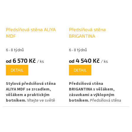
přikrývek, či jiných potřebných
potřebujete pro úhledný a
věcí.
uspořádaný vstup do vašeho
domova.
Předsíňová stěna ALIYA
Předsíňová stěna
MDF
BRIGANTINA
6 - 8 týdnů
6 - 8 týdnů
6 570 Kč
4 540 Kč
od
od
/ ks
/ ks
DETAIL
DETAIL
Stylová předsíňová stěna
Předsíňová stěna
ALIYA MDF se zrcadlem,
BRIGANTINA s věšákem,
věšákem a praktickým
zásuvkami a výklopným
botníkem.
Vítejte ve světě
botníkem.
Předsíňová stěna
elegance a praktického
BRIGANTINA
je praktický a
designu! Předsíňová stěna ALIYA
elegantní kus nábytku, který
MDF je ideálním řešením pro
skvěle doplní vaši předsíň. S její
moderní domácnosti, které
pomocí udržíte váš prostor
hledají kombinaci funkčnosti a
vždy uklizený a organizovaný.