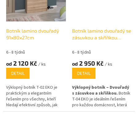
každého interiéru. S výškou
nebo zimní obuv. Výklopná
114,5 cm, šířkou 118,6 cm a
konstrukce zaručuje snadný
hloubkou 34 cm nabízí
přístup k vašim botám a šetří
dostatečný prostor pro
místo, což je ideální pro menší
organizaci vaší obuvi a dalších
prostory, předsíně nebo
Botník lamino dvouřadý
Botník lamino dvouřadý se
drobností.
chodby.
91x80x27cm
zásuvkou a skříňkou
88x112x40cm
6 - 8 týdnů
6 - 8 týdnů
2 120 Kč
2 950 Kč
od
od
/ ks
/ ks
DETAIL
DETAIL
Výklopný botník T-02 EKO je
Výklopný botník – Dvouřadý
praktickým a elegantním
s zásuvkou a skříňkou.
Botník
řešením pro všechny, kteří
T-04 EKO je ideálním řešením
hledají efektivní způsob, jak
pro každou domácnost, která
uskladnit svou obuv. Tento
hledá praktické a elegantní
dvouřadý botník v moderním
místo pro uložení obuvi. Díky
designu nabízí dostatek místa
svému modernímu designu a
pro uspořádání obuvi a udržení
funkčnímu provedení se skvěle
pořádku v předsíni či chodbě. S
hodí do chodby, předsíně nebo