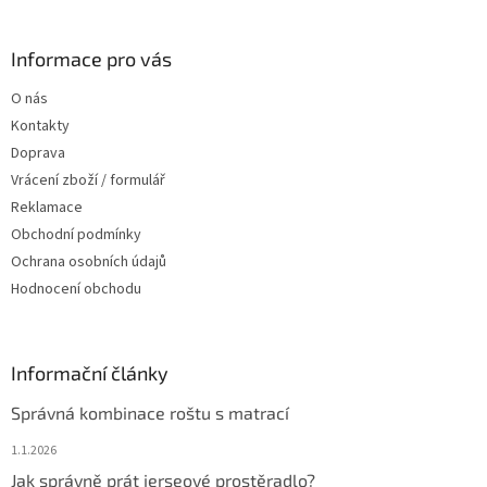
á
se zrcadlem, věšákem a šatní
á
d
skříní vám ušetří prostor a
p
a
zároveň vám nabídne dostatek
a
Informace pro vás
c
úložného prostoru pro vaše
t
í
věci.
O nás
í
p
Kontakty
r
v
Doprava
k
Vrácení zboží / formulář
y
Reklamace
v
ý
Obchodní podmínky
p
Ochrana osobních údajů
i
Hodnocení obchodu
s
u
Informační články
Správná kombinace roštu s matrací
1.1.2026
Jak správně prát jerseové prostěradlo?