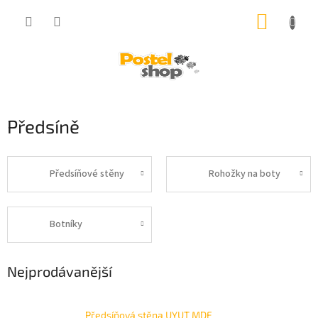
Přejít
NÁKUP
na
obsah
KOŠÍK
Předsíně
Předsíňové stěny
Rohožky na boty
Botníky
Nejprodávanější
Předsíňová stěna UYUT MDF