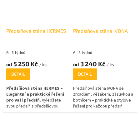
praktickými funkcemi, které
nábytek pro předsíň. Tento
oceníte každý den. Je vybavena
nadčasový kus nábytku nabízí
věšákem na kabáty, prostorným
kombinaci zrcadla, věšáků, šatní
zrcadlem, botníkem pro uložení
skříně s výsuvem, zásuvek a
obuvi a policí pro drobnosti
botníku, což vám poskytne vše,
Předsíňová stěna HERMES
Předsíňová stěna IVONA
nebo dekorace.
co potřebujete pro organizaci
vaší předsíně a uspořádání
oblečení a obuvi.
6 - 8 týdnů
6 - 8 týdnů
5 250 Kč
3 240 Kč
od
od
/ ks
/ ks
DETAIL
DETAIL
Předsíňová stěna HERMES –
Předsíňová stěna IVONA se
Elegantní a praktické řešení
zrcadlem, věšákem, zásuvkou a
pro vaši předsíň.
Vylepšete
botníkem – praktické a stylové
svou předsíň s předsíňovou
řešení pro každou předsíň.
stěnou HERMES, která spojuje
Vstupte do svého domova s
moderní design s praktickými
praktickým a designovým
funkcemi. Tento elegantní
nábytkem, který oceníte na
nábytek nabízí širokou škálu
každém kroku! Předsíňová
úložných prostorů, které vám
stěna IVONA je ideálním řešením