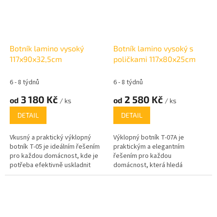
další drobnosti. S rozměry 68
rozměry (výška 192,5 cm, šířka
cm (výška), 80 cm (šířka) a 27 cm
60 cm, hloubka 36 cm) jsou
(hloubka) je ideální volbou do
ideální pro optimální využití
menších i větších prostor.
prostoru, a to i v menších
předsíních.
Botník lamino vysoký
Botník lamino vysoký s
117x90x32,5cm
poličkami 117x80x25cm
6 - 8 týdnů
6 - 8 týdnů
3 180 Kč
2 580 Kč
od
od
/ ks
/ ks
DETAIL
DETAIL
Vkusný a praktický výklopný
Výklopný botník T-07A je
botník T-05 je ideálním řešením
praktickým a elegantním
pro každou domácnost, kde je
řešením pro každou
potřeba efektivně uskladnit
domácnost, která hledá
obuv a zároveň udržet prostor
efektivní způsob organizace
uklizený. S jeho rozměry (výška
obuvi. Tento dvouřadý botník se
117 cm, šířka 90 cm, hloubka
zásuvkou a regálem na boku o
32,5 cm) se skvěle hodí i do
šířce 20 cm je ideální pro
menších předsíní nebo chodeb.
ukládání až několika párů bot a