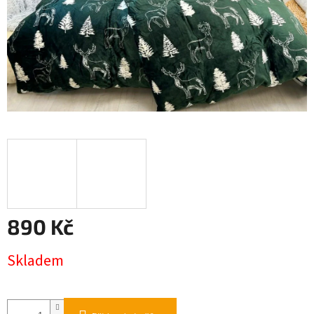
890 Kč
Měrná
Skladem
cena: