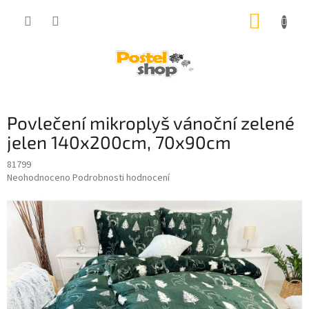
Přejít
NÁKUP
na
obsah
KOŠÍK
Povlečení mikroplyš vánoční zelené
jelen 140x200cm, 70x90cm
81799
Průměrné
Neohodnoceno
Podrobnosti hodnocení
hodnocení
produktu
je
0,0
z
5
hvězdiček.