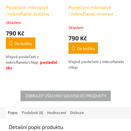
Povlečení mikroplyš
Povlečení mikroplyš
/mikroflanel bubliny
/mikroflanel mramor
černobílé
hnědý 140x200cm,
Skladem
Průměrné
140x200cm,70x90cm
70x90cm
Skladem
hodnocení
790 Kč
produktu
790 Kč
je
Do košíku
5,0
Do košíku
z
5
hřejivé povlečení z
hřejivé povlečení z mikroflanelu
hvězdiček.
mikroflanelu/chlup
poslední
chlup
1ks
ZOBRAZIT VŠECHNY SOUVISEJÍCÍ PRODUKTY
Popis
Podobné (8)
Hodnocení
Diskuze
Detailní popis produktu