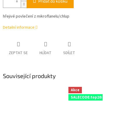
Přidat do košíku
hřejivé povlečení z mikroflanelu/chlup
Detailní informace
ZEPTAT SE
HLÍDAT
SDÍLET
Související produkty
Akce
SALECODE:top20:20:%