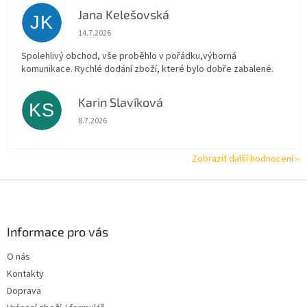
Jana Kelešovská
JK
Hodnocení obchodu je 5 z 5 hvězdiček.
14.7.2026
Spolehlivý obchod, vše proběhlo v pořádku,výborná
komunikace. Rychlé dodání zboží, které bylo dobře zabalené.
Karin Slavíková
KS
Hodnocení obchodu je 5 z 5 hvězdiček.
8.7.2026
Zobrazit další hodnocení
Z
á
p
a
Informace pro vás
t
O nás
í
Kontakty
Doprava