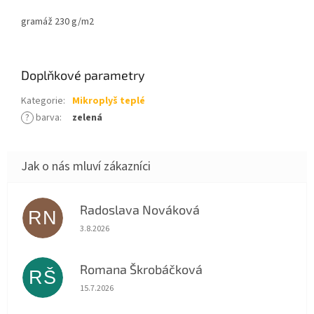
gramáž 230 g/m2
Doplňkové parametry
Kategorie
:
Mikroplyš teplé
?
barva
:
zelená
Radoslava Nováková
RN
Hodnocení obchodu je 5 z 5 hvězdiček.
3.8.2026
Romana Škrobáčková
RŠ
Hodnocení obchodu je 5 z 5 hvězdiček.
15.7.2026