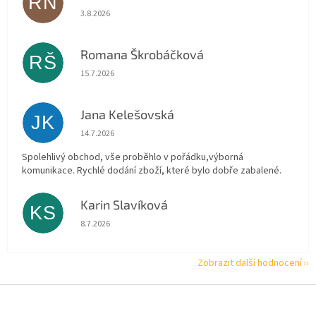
RN
Hodnocení obchodu je 5 z 5 hvězdiček.
3.8.2026
Romana Škrobáčková
RŠ
Hodnocení obchodu je 5 z 5 hvězdiček.
15.7.2026
Jana Kelešovská
JK
Hodnocení obchodu je 5 z 5 hvězdiček.
14.7.2026
Spolehlivý obchod, vše proběhlo v pořádku,výborná
komunikace. Rychlé dodání zboží, které bylo dobře zabalené.
Karin Slavíková
KS
Hodnocení obchodu je 5 z 5 hvězdiček.
8.7.2026
Zobrazit další hodnocení
Z
á