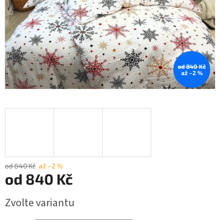
od 840 Kč
až –2 %
od 840 Kč
až –2 %
od
840 Kč
Měrná
Zvolte variantu
cena: