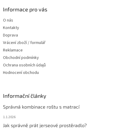
p
a
Informace pro vás
t
O nás
í
Kontakty
Doprava
Vrácení zboží / formulář
Reklamace
Obchodní podmínky
Ochrana osobních údajů
Hodnocení obchodu
Informační články
Správná kombinace roštu s matrací
1.1.2026
Jak správně prát jerseové prostěradlo?