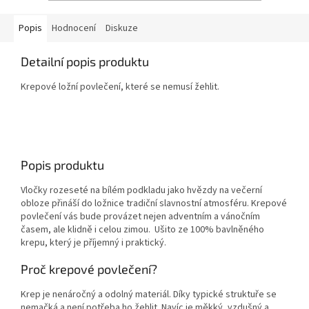
Popis
Hodnocení
Diskuze
Detailní popis produktu
Krepové ložní povlečení, které se nemusí žehlit.
Popis produktu
Vločky rozeseté na bílém podkladu jako hvězdy na večerní
obloze přináší do ložnice tradiční slavnostní atmosféru. Krepové
povlečení vás bude provázet nejen adventním a vánočním
časem, ale klidně i celou zimou.
Ušito ze 100% bavlněného
krepu, který je příjemný i praktický.
Proč krepové povlečení?
Krep je nenáročný a odolný materiál. Díky typické struktuře se
nemačká a není potřeba ho žehlit. Navíc je měkký, vzdušný a