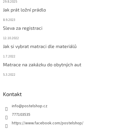
29.8.2025
Jak prát ložní prádlo
8.9.2023
Sleva za registraci
12.10.2022
Jak si vybrat matraci dle materiálů
1.7.2022
Matrace na zakázku do obytných aut
5.3.2022
Kontakt
info
@
postelshop.cz
777103535
https://www.facebook.com/postelshop/