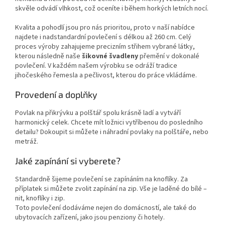
skvěle odvádí vlhkost, což oceníte i během horkých letních nocí.
Kvalita a pohodlí jsou pro nás prioritou, proto v naší nabídce
najdete i nadstandardní povlečení s délkou až 260 cm. Celý
proces výroby zahajujeme precizním střihem vybrané látky,
kterou následně naše
šikovné švadleny
přemění v dokonalé
povlečení. V každém našem výrobku se odráží tradice
jihočeského řemesla a pečlivost, kterou do práce vkládáme.
Provedení a doplňky
Povlak na přikrývku a polštář spolu krásně ladí a vytváří
harmonický celek. Chcete mít ložnici vytříbenou do posledního
detailu? Dokoupit si můžete i náhradní povlaky na polštáře, nebo
metráž.
Jaké zapínání si vyberete?
Standardně šijeme povlečení se zapínáním na knoflíky. Za
příplatek si můžete zvolit zapínání na zip. Vše je laděné do bílé –
nit, knoflíky i zip.
Toto povlečení dodáváme nejen do domácností, ale také do
ubytovacích zařízení, jako jsou penziony či hotely.