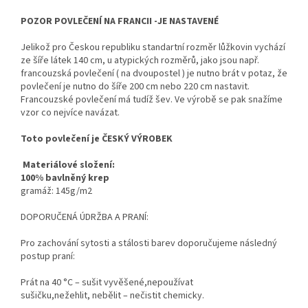
POZOR POVLEČENÍ NA FRANCII -JE NASTAVENÉ
Jelikož pro Českou republiku standartní rozměr lůžkovin vychází
ze šíře látek 140 cm, u atypických rozměrů, jako jsou např.
francouzská povlečení ( na dvoupostel ) je nutno brát v potaz, že
povlečení je nutno do šíře 200 cm nebo 220 cm nastavit.
Francouzské povlečení má tudíž šev. Ve výrobě se pak snažíme
vzor co nejvíce navázat.
Toto povlečení je ČESKÝ VÝROBEK
Materiálové složení:
100% bavlněný krep
gramáž:
145g/m2
DOPORUČENÁ ÚDRŽBA A PRANÍ:
Pro zachování sytosti a stálosti barev doporučujeme následný
postup praní:
Prát na 40 °C – sušit vyvěšené,nepoužívat
sušičku,nežehlit,
nebělit – nečistit chemicky.