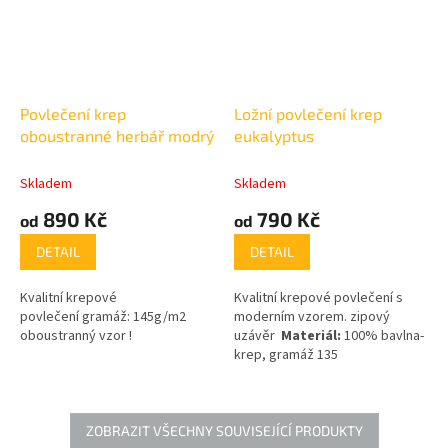
Povlečení krep
Ložní povlečení krep
oboustranné herbář modrý
eukalyptus
Skladem
Skladem
890 Kč
790 Kč
od
od
DETAIL
DETAIL
Kvalitní krepové
Kvalitní krepové povlečení s
povlečení gramáž:
145g/m2
moderním vzorem. zipový
oboustranný vzor !
uzávěr
Materiál:
100% bavlna-
krep, gramáž 135
2,
g/m
Povlečení je se
zapínáním na zip
ZOBRAZIT VŠECHNY SOUVISEJÍCÍ PRODUKTY