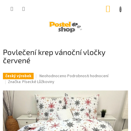
Přejít
NÁKUP
na
obsah
KOŠÍK
Povlečení krep vánoční vločky
červené
Průměrné
Neohodnoceno
Podrobnosti hodnocení
český výrobek
hodnocení
Značka:
Písecké Lůžkoviny
produktu
je
0,0
z
5
hvězdiček.