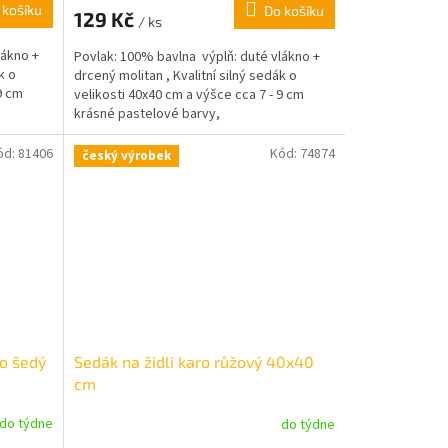
 košíku
Do košíku
129 Kč
/ ks
lákno +
Povlak: 100% bavlna výplň: duté vlákno +
k o
drcený molitan , Kvalitní silný sedák o
9 cm
velikosti 40x40 cm a výšce cca 7 - 9 cm
krásné pastelové barvy,
ód:
81406
Kód:
74874
český výrobek
o šedý
Sedák na židli karo růžový 40x40
cm
do týdne
do týdne