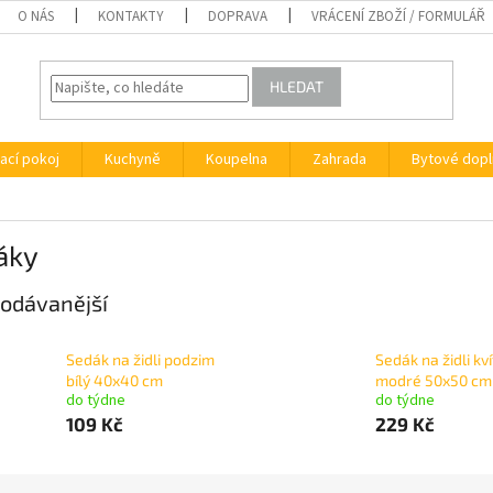
O NÁS
KONTAKTY
DOPRAVA
VRÁCENÍ ZBOŽÍ / FORMULÁŘ
HLEDAT
ací pokoj
Kuchyně
Koupelna
Zahrada
Bytové dopl
áky
odávanější
Sedák na židli podzim
Sedák na židli kv
bílý 40x40 cm
modré 50x50 cm
do týdne
do týdne
109 Kč
229 Kč