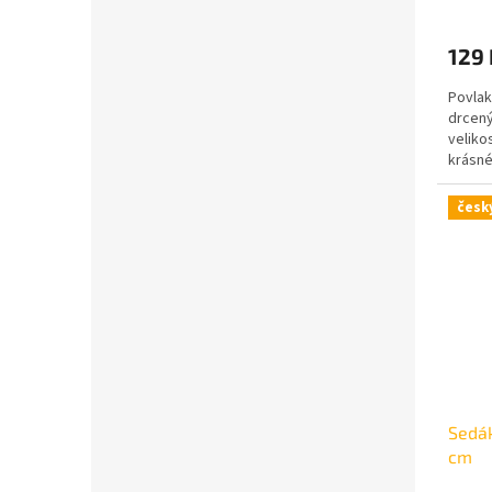
129
Povlak
drcený
veliko
krásné
česk
Sedák
cm