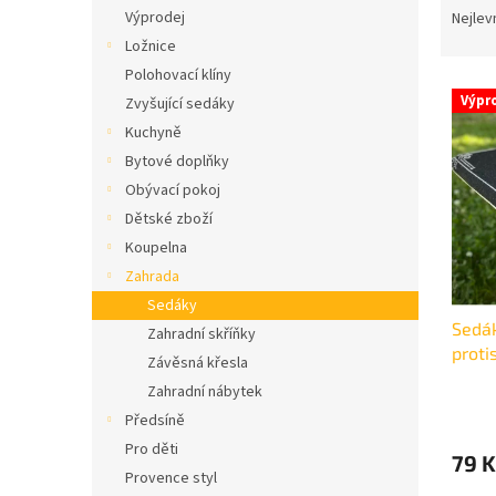
n
a
Výprodej
Nejlev
e
z
Ložnice
l
e
Polohovací klíny
V
n
Výpr
Zvyšující sedáky
ý
í
Kuchyně
p
p
i
r
Bytové doplňky
s
o
Obývací pokoj
p
d
Dětské zboží
r
u
Koupelna
o
k
Zahrada
d
t
Sedáky
u
ů
Sedá
k
Zahradní skříňky
proti
t
Závěsná křesla
ů
Zahradní nábytek
Předsíně
Pro děti
79 
Provence styl