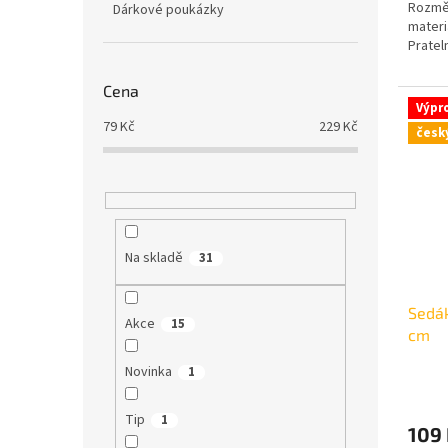
Rozměr
Dárkové poukázky
materi
Pratel
Cena
Výpr
79
Kč
229
Kč
česk
Na skladě
31
Sedák
Akce
15
cm
Novinka
1
Tip
1
109