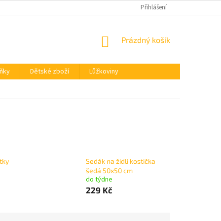
REKLAMACE
OBCHODNÍ PODMÍNKY
Přihlášení
OCHRANA OSOBNÍCH ÚDA
NÁKUPNÍ
Prázdný košík
KOŠÍK
ňky
Dětské zboží
Lůžkoviny
ítky
Sedák na židli kostička
šedá 50x50 cm
do týdne
229 Kč