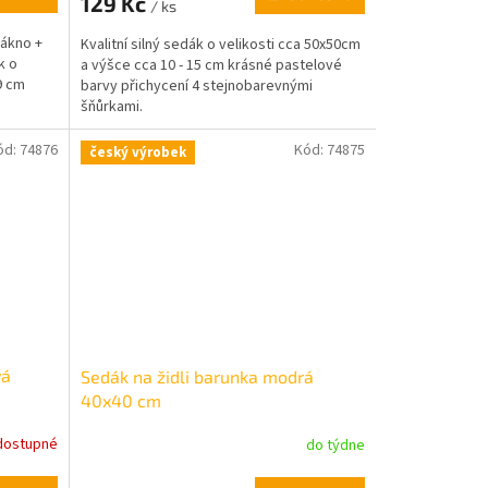
129 Kč
/ ks
lákno +
Kvalitní silný sedák o velikosti cca 50x50cm
k o
a výšce cca 10 - 15 cm krásné pastelové
9 cm
barvy přichycení 4 stejnobarevnými
šňůrkami.
ód:
74876
Kód:
74875
český výrobek
vá
Sedák na židli barunka modrá
40x40 cm
dostupné
do týdne