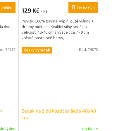
 košíku
Do košíku
129 Kč
/ ks
Povlak: 100% bavlna výplň: duté vlákno +
Na dvou
drcený molitan , Kvalitní silný sedák o
velikosti 40x40 cm a výšce cca 7 - 9 cm
krásné pastelové barvy,
ód:
74872
Kód:
74873
český výrobek
rá
Sedák na židli kostička šedá 40x40
cm
do týdne
do týdne