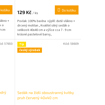
 košíku
Do košíku
129 Kč
/ ks
lákno +
Povlak: 100% bavlna výplň: duté vlákno +
k o
drcený molitan , Kvalitní silný sedák o
9 cm
velikosti 40x40 cm a výšce cca 7 - 9 cm
krásné pastelové barvy,
ód:
57650
Kód:
58609
Tip
český výrobek
odrý
Sedák na židli oboustranný kvítky
pruh červený 40x40 cm