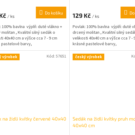
Do košíku
Do
 Kč
129 Kč
/ ks
/ ks
: 100% bavlna výplň: duté vlákno +
Povlak: 100% bavlna výplň: duté v
 molitan , Kvalitní silný sedák o
drcený molitan , Kvalitní silný sedá
sti 40x40 cm a výšce cca 7 - 9 cm
velikosti 40x40 cm a výšce cca 7 - 
 pastelové barvy,
krásné pastelové barvy,
Kód:
57651
K
ý výrobek
český výrobek
 na židli kvítky červené 40x40
Sedák na židli kvítky pruh m
40x40 cm