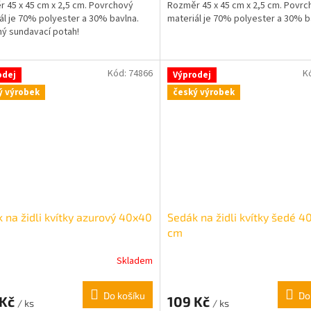
 45 x 45 cm x 2,5 cm. Povrchový
Rozměr 45 x 45 cm x 2,5 cm. Povrc
ál je 70% polyester a 30% bavlna.
materiál je 70% polyester a 30% b
ný sundavací potah!
Kód:
74866
K
odej
Výprodej
ý výrobek
český výrobek
 na židli kvítky azurový 40x40
Sedák na židli kvítky šedé 
cm
Skladem
Průměrné
hodnocení
produktu
Do košíku
Do
 Kč
109 Kč
je
/ ks
/ ks