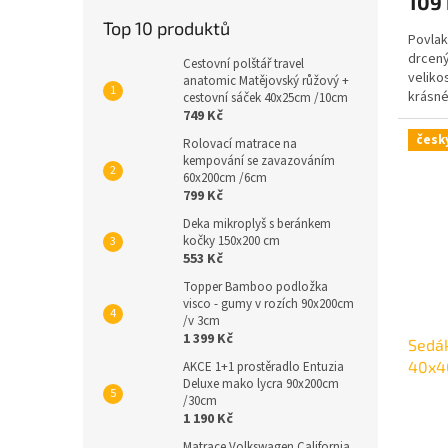
109
Top 10 produktů
Povlak
drcený
Cestovní polštář travel
veliko
anatomic Matějovský růžový +
krásné
cestovní sáček 40x25cm /10cm
749 Kč
česk
Rolovací matrace na
kempování se zavazováním
60x200cm /6cm
799 Kč
Deka mikroplyš s beránkem
kočky 150x200 cm
553 Kč
Topper Bamboo podložka
visco - gumy v rozích 90x200cm
/v 3cm
1 399 Kč
Sedák
40x4
AKCE 1+1 prostěradlo Entuzia
Deluxe mako lycra 90x200cm
/30cm
1 190 Kč
Matrace Volkswagen California