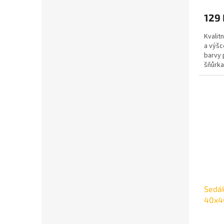
129
Kvalit
a výšc
barvy 
šňůrka
Sedák
40x4