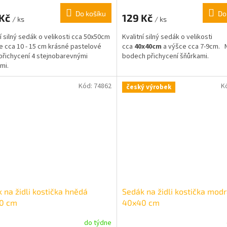
Do košíku
Do
 Kč
129 Kč
/ ks
/ ks
ní silný sedák o velikosti cca 50x50cm
Kvalitní silný sedák o velikosti
e cca 10 - 15 cm krásné pastelové
cca
4
0x40cm
a výšce cca 7-9cm.
přichycení 4 stejnobarevnými
bodech přichycení šňůrkami.
mi.
Kód:
74862
K
český výrobek
 na židli kostička hnědá
Sedák na židli kostička mod
0 cm
40x40 cm
do týdne