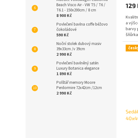
129
Beach Visco Air - VW T5 / T6 /
T6.1 - 150x200cm / 8 cm
8 900 Kč
Kvalit
a výšc
Povlečení bavlna coffe béžovo
barvy 
čokoládové
šňůrka
590 Kč
Noční stolek dubový masiv
česk
39x33cm /v 39cm
2 990 Kč
Povlečení bavlněný satén
Luxury Botanica elegance
1 890 Kč
Polštář memory Moore
Perdormire 72x42cm /12cm
2 990 Kč
Sedák
40x4