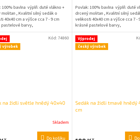
5,0
: 100% bavlna výplň: duté vlákno +
Povlak: 100% bavlna výplň: duté v
z
 molitan , Kvalitní silný sedák o
drcený molitan , Kvalitní silný sedá
5
sti 40x40 cm a výšce cca 7 - 9 cm
velikosti 40x40 cm a výšce cca 7 - 
hvězdiček.
 pastelové barvy,
krásné pastelové barvy,
Kód:
74860
K
odej
Výprodej
ý výrobek
český výrobek
 na židli světle hnědý 40x40
Sedák na židli tmavě hnědý
cm
Skladem
Do košíku
Do