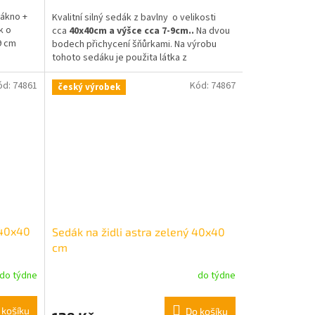
lákno +
Kvalitní silný sedák z bavlny o velikosti
k o
cca
4
0x40cm
a výšce cca 7-9cm
..
Na dvou
9 cm
bodech přichycení šňůrkami.
Na výrobu
tohoto sedáku je použita látka z
různorodého vzoru. Z metru látky se střihají
3 takové sedáky, je třeba brát v úvahu, že
ód:
74861
Kód:
74867
český výrobek
sedáky nemusí být úplně stejné.
 40x40
Sedák na židli astra zelený 40x40
cm
do týdne
do týdne
 košíku
Do košíku