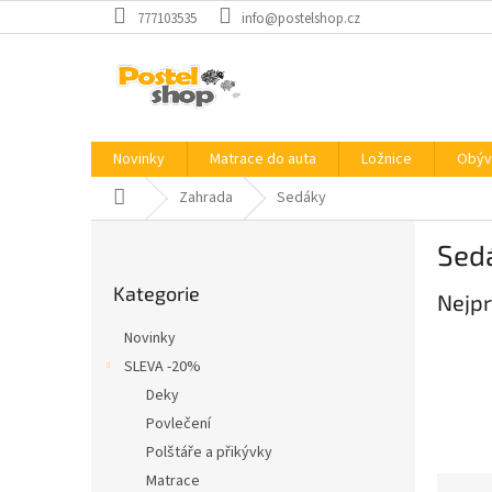
Přejít
777103535
info@postelshop.cz
na
obsah
Novinky
Matrace do auta
Ložnice
Obýv
Domů
Zahrada
Sedáky
P
Sed
o
Přeskočit
s
Kategorie
kategorie
Nejpr
t
r
Novinky
a
SLEVA -20%
n
Deky
n
í
Povlečení
p
Polštáře a přikývky
a
Matrace
Ř