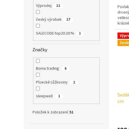
Výprodej
12
Povlak
drcený
veliko
český výrobek
27
krásné
SALECODE:top20:20:%
1
Výpr
česk
Značky
Boma trading
6
Písecké Lůžkoviny
2
Sedák
sleepwell
1
cm
Položek k zobrazení:
51