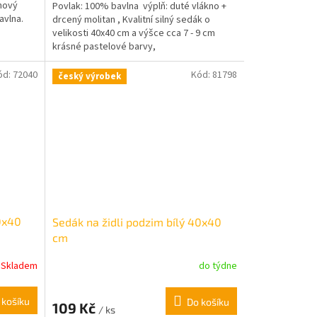
hový
Povlak: 100% bavlna výplň: duté vlákno +
avlna.
drcený molitan , Kvalitní silný sedák o
velikosti 40x40 cm a výšce cca 7 - 9 cm
krásné pastelové barvy,
ód:
72040
Kód:
81798
český výrobek
40x40
Sedák na židli podzim bílý 40x40
cm
Skladem
do týdne
 košíku
Do košíku
109 Kč
/ ks