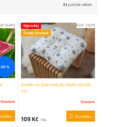
51
položek celkem
ód:
61883
Kód:
72039
Výprodej
český výrobek
–50 %
ne
Sedák na židli hvězdy šedé 40x40
m
cm
Skladem
Skladem
 košíku
Do košíku
109 Kč
/ ks