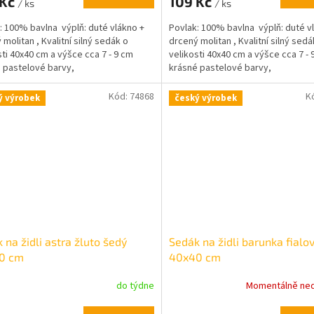
 Kč
109 Kč
/ ks
/ ks
: 100% bavlna výplň: duté vlákno +
Povlak: 100% bavlna výplň: duté v
 molitan , Kvalitní silný sedák o
drcený molitan , Kvalitní silný sedá
sti 40x40 cm a výšce cca 7 - 9 cm
velikosti 40x40 cm a výšce cca 7 - 
 pastelové barvy,
krásné pastelové barvy,
Kód:
74868
K
ý výrobek
český výrobek
 na židli astra žluto šedý
Sedák na židli barunka fialo
0 cm
40x40 cm
do týdne
Momentálně ne