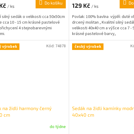
Do košíku
Do
 Kč
129 Kč
/ ks
/ ks
ní silný sedák o velikosti cca 50x50cm
Povlak: 100% bavlna výplň: duté v
e cca 10 - 15 cm krásné pastelové
drcený molitan , Kvalitní silný sedá
přichycení 4 stejnobarevnými
velikosti 40x40 cm a výšce cca 7 - 
mi.
krásné pastelové barvy,
Kód:
74878
K
ý výrobek
český výrobek
 na židli harmony černý
Sedák na židli kamínky modr
0 cm
40x40 cm
do týdne