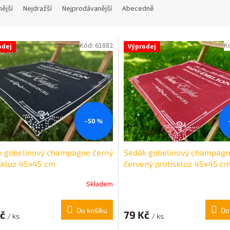
nější
Nejdražší
Nejprodávanější
Abecedně
Kód:
61882
K
odej
Výprodej
–50 %
k gobelínový champagne černý
Sedák gobelínový champag
skluz 45x45 cm
červený protiskluz 45x45 c
Skladem
Do košíku
Do
Kč
79 Kč
/ ks
/ ks