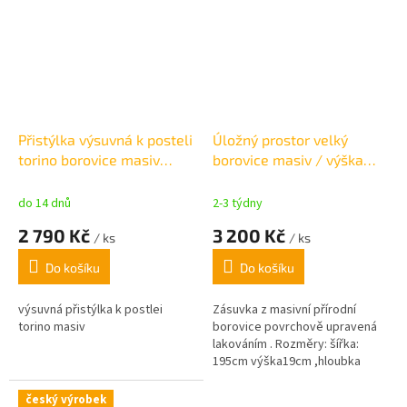
Přistýlka výsuvná k posteli
Úložný prostor velký
torino borovice masiv
borovice masiv / výška
90x200 cm
19cm
do 14 dnů
2-3 týdny
2 790 Kč
3 200 Kč
/ ks
/ ks
Do košíku
Do košíku
výsuvná přistýlka k postlei
Zásuvka z masivní přírodní
torino masiv
borovice povrchově upravená
lakováním . Rozměry: šířka:
195cm výška19cm ,hloubka
69cm
český výrobek