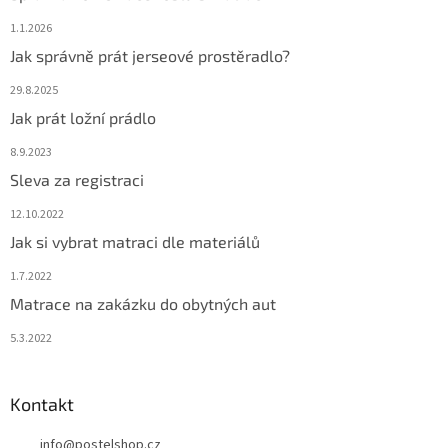
1.1.2026
Jak správně prát jerseové prostěradlo?
29.8.2025
Jak prát ložní prádlo
8.9.2023
Sleva za registraci
12.10.2022
Jak si vybrat matraci dle materiálů
1.7.2022
Matrace na zakázku do obytných aut
5.3.2022
Kontakt
info
@
postelshop.cz