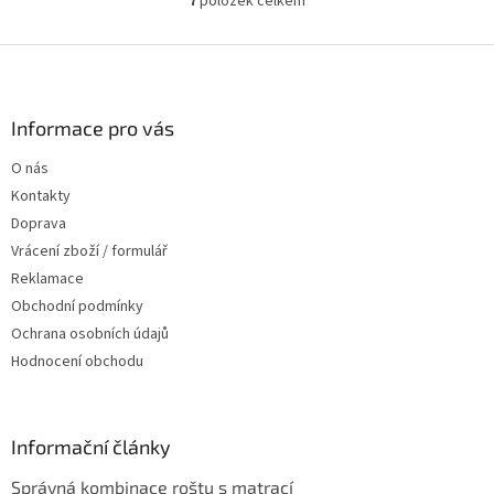
7
položek celkem
O
v
l
Z
á
á
d
p
a
a
Informace pro vás
c
t
í
O nás
í
p
Kontakty
r
v
Doprava
k
Vrácení zboží / formulář
y
Reklamace
v
ý
Obchodní podmínky
p
Ochrana osobních údajů
i
Hodnocení obchodu
s
u
Informační články
Správná kombinace roštu s matrací