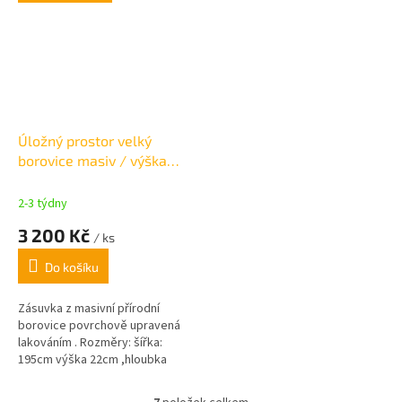
Úložný prostor velký
borovice masiv / výška
22cm
2-3 týdny
3 200 Kč
/ ks
Do košíku
Zásuvka z masivní přírodní
borovice povrchově upravená
lakováním . Rozměry: šířka:
195cm výška 22cm ,hloubka
69cm