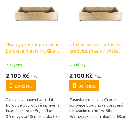
p
i
s
p
r
o
d
Úložný prostor poloviční
Úložný prostor poloviční
u
borovice masiv / výška
borovice masiv / výška
k
19cm
22cm
t
2-3 týdny
2-3 týdny
ů
2 100 Kč
2 100 Kč
/ ks
/ ks
Do košíku
Do košíku
Zásuvka z masivní přírodní
Zásuvka z masivní přírodní
borovice povrchově upravená
borovice povrchově upravená
lakováním.Rozměry: šířka:
lakováním.Rozměry: šířka:
97cm,výška 19cm hloubka 69cm
97cm,výška 22cm hloubka 69cm