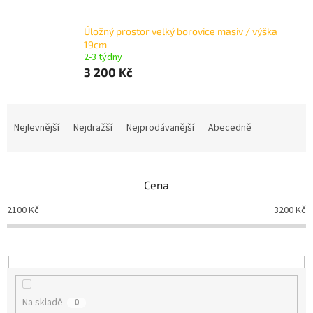
Úložný prostor velký borovice masiv / výška
19cm
2-3 týdny
3 200 Kč
Ř
a
Nejlevnější
Nejdražší
Nejprodávanější
Abecedně
z
e
n
Cena
í
p
2100
Kč
3200
Kč
r
o
d
u
k
t
Na skladě
0
ů