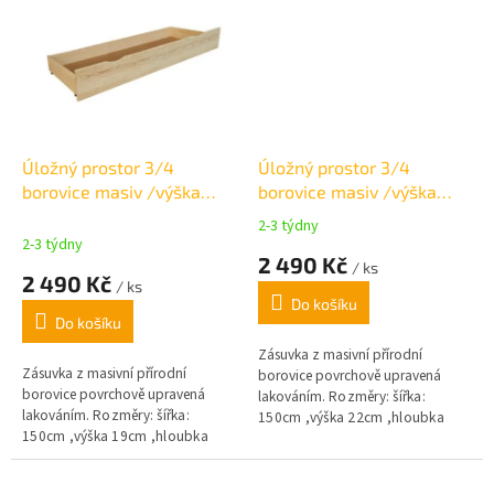
Úložný prostor 3/4
Úložný prostor 3/4
borovice masiv /výška
borovice masiv /výška
19cm
22cm
2-3 týdny
Průměrné
2-3 týdny
hodnocení
2 490 Kč
/ ks
produktu
2 490 Kč
/ ks
je
Do košíku
4,0
Do košíku
z
5
Zásuvka z masivní přírodní
Zásuvka z masivní přírodní
hvězdiček.
borovice povrchově upravená
borovice povrchově upravená
lakováním.
Rozměry: šířka:
lakováním.
Rozměry: šířka:
150cm ,
výška 22cm ,
hloubka
150cm ,
výška 19cm ,
hloubka
69cm
69cm