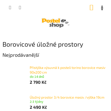
Přejít
NÁKUP
na
obsah
KOŠÍK
Borovicové úložné prostory
Nejprodávanější
Přistýlka výsuvná k posteli torino borovice masiv
90x200 cm
do 14 dnů
2 790 Kč
Úložný prostor 3/4 borovice masiv /výška 19cm
2-3 týdny
2 490 Kč