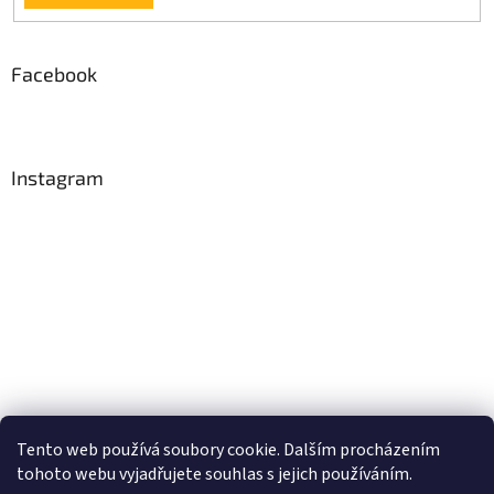
Facebook
Instagram
Tento web používá soubory cookie. Dalším procházením
Sledovat na Instagramu
tohoto webu vyjadřujete souhlas s jejich používáním.