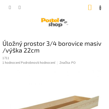
Přejít
NÁKUP
na
obsah
KOŠÍK
Úložný prostor 3/4 borovice masiv
/výška 22cm
1711
Průměrné
1 hodnocení
Podrobnosti hodnocení
Značka:
PO
hodnocení
produktu
je
4,0
z
5
hvězdiček.