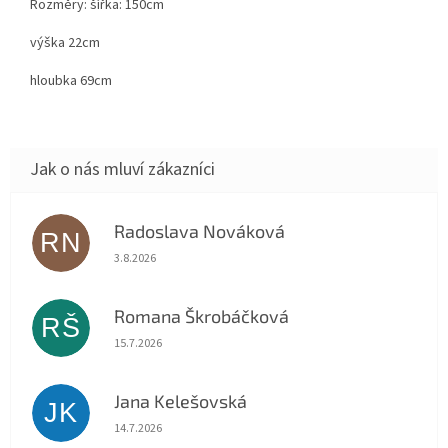
Rozměry: šířka: 150cm
výška 22cm
hloubka 69cm
Radoslava Nováková
RN
Hodnocení obchodu je 5 z 5 hvězdiček.
3.8.2026
Romana Škrobáčková
RŠ
Hodnocení obchodu je 5 z 5 hvězdiček.
15.7.2026
Jana Kelešovská
JK
Hodnocení obchodu je 5 z 5 hvězdiček.
14.7.2026