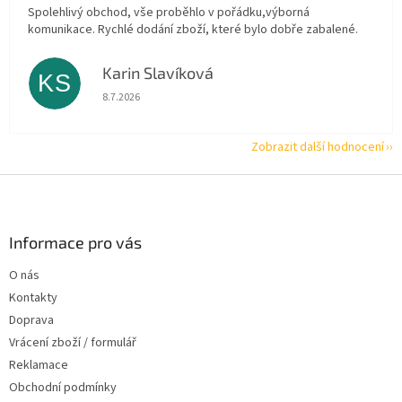
Spolehlivý obchod, vše proběhlo v pořádku,výborná
komunikace. Rychlé dodání zboží, které bylo dobře zabalené.
Karin Slavíková
KS
Hodnocení obchodu je 5 z 5 hvězdiček.
8.7.2026
Zobrazit další hodnocení
Z
á
p
a
Informace pro vás
t
O nás
í
Kontakty
Doprava
Vrácení zboží / formulář
Reklamace
Obchodní podmínky