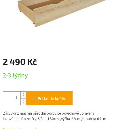
2 490 Kč
Měrná
2-3 týdny
cena:
Přidat do košíku
Zásuvka z masivní přírodní borovice povrchově upravená
lakováním.
Rozměry: šířka: 150cm ,
výška 22cm ,
hloubka 69cm