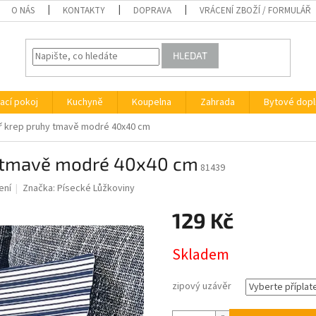
O NÁS
KONTAKTY
DOPRAVA
VRÁCENÍ ZBOŽÍ / FORMULÁŘ
HLEDAT
ací pokoj
Kuchyně
Koupelna
Zahrada
Bytové dopl
ář krep pruhy tmavě modré 40x40 cm
y tmavě modré 40x40 cm
81439
ení
Značka:
Písecké Lůžkoviny
129 Kč
Měrná
Skladem
cena:
zipový uzávěr