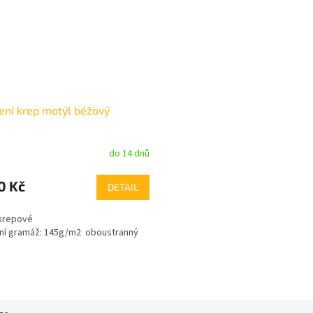
ení krep motýl béžový
do 14 dnů
0 Kč
DETAIL
 krepové
ní gramáž:
145g/m2 oboustranný