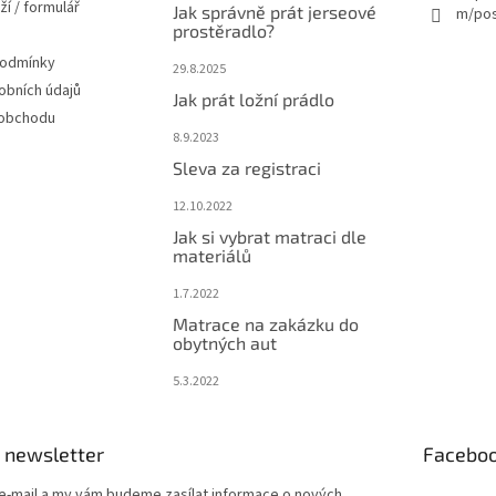
ží / formulář
Jak správně prát jerseové
m/pos
prostěradlo?
podmínky
29.8.2025
obních údajů
Jak prát ložní prádlo
 obchodu
8.9.2023
Sleva za registraci
12.10.2022
Jak si vybrat matraci dle
materiálů
1.7.2022
Matrace na zakázku do
obytných aut
5.3.2022
 newsletter
Facebo
 e-mail a my vám budeme zasílat informace o nových