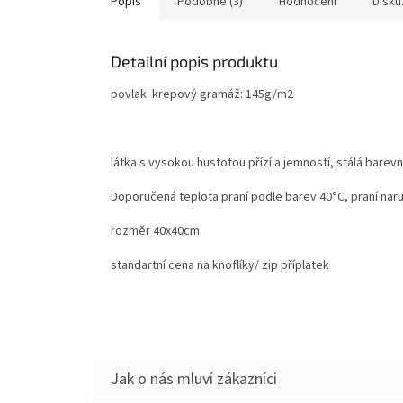
Popis
Podobné (3)
Hodnocení
Disku
Detailní popis produktu
povlak krepový gramáž: 145g/m2
látka s vysokou hustotou přízí a jemností, stálá barevn
Doporučená teplota praní podle barev 40°C, praní naru
rozměr 40x40cm
standartní cena na knoflíky/ zip příplatek