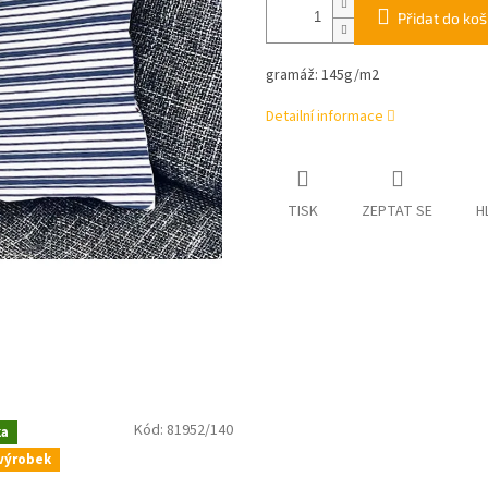
Přidat do koš
gramáž:
145g/m2
Detailní informace
TISK
ZEPTAT SE
H
Kód:
81952/140
ka
výrobek