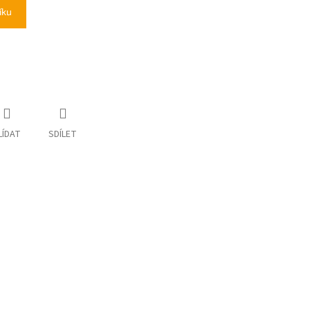
íku
LÍDAT
SDÍLET