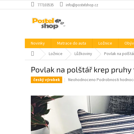
Přejít
777103535
info@postelshop.cz
na
obsah
Novinky
Matrace do auta
Ložnice
Obýv
Domů
Ložnice
Lůžkoviny
Povlak na polšt
Povlak na polštář krep pruh
Průměrné
Neohodnoceno
Podrobnosti hodnoc
český výrobek
hodnocení
produktu
je
0,0
z
5
hvězdiček.