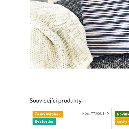
Související produkty
Kód:
77206/140
český výrobek
Novin
Bestseller
český 