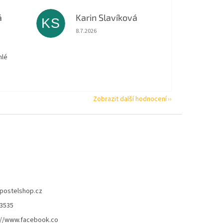
á
Karin Slavíková
KS
 5 z 5 hvězdiček.
Hodnocení obchodu je 5 z 5 hvězdiček.
8.7.2026
hlé
Zobrazit další hodnocení
postelshop.cz
3535
://www.facebook.co