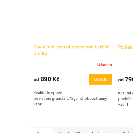
Povlečení krep oboustranné herbář
Povleč
modrý
Skladem
890 Kč
79
od
od
DETAIL
Kvalitní krepové
Kvalitní
povlečení gramáž:
145g/m2 oboustranný
povleče
vzor !
vzor !