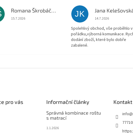
Romana Škrobáčková
Jana Kelešovsk
Š
JK
Hodnocení obchodu je 5 z 5 hvězdiček.
Hodnocení obchodu je
15.7.2026
14.7.2026
Spolehlivý obchod, vše proběhlo v
pořádku,výborná komunikace. Ryc
dodání zboží, které bylo dobře
zabalené.
e pro vás
Informační články
Kontakt
Správná kombinace roštu
info
@
s matrací
77710
1.1.2026
https