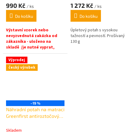
990 Kč
1 272 Kč
/ ks
/ ks
Do košíku
Do košíku
Výstavní vzorek nebo
Úpletový potah s vysokou
nevyzvednutá zakázka od
tažností a pevností. Prošívaný
zákazníka - uloženo na
130 g
skladě /je nutné vyprat,
možné zašpinění - pouze 1ks
.Kvalitní úpletový potah s
Výprodej
vysokou absorpcí
český výrobek
vlhkosti, Celková gramáž
potahu:
320 g/m²
Potah zvýší
jádro matrace o: 2 cm
–19 %
Náhradní potah na matraci
Greenfirst antiroztočový
do 90C 90x200cm /v15 cm
Skladem