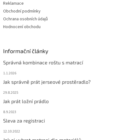
Reklamace
v
ý
Obchodní podmínky
p
Ochrana osobních údajů
i
Hodnocení obchodu
s
u
Informační články
Správná kombinace roštu s matrací
1.1.2026
Jak správně prát jerseové prostěradlo?
29.8.2025
Jak prát ložní prádlo
8.9.2023
Sleva za registraci
12.10.2022
Jak si vybrat matraci dle materiálů