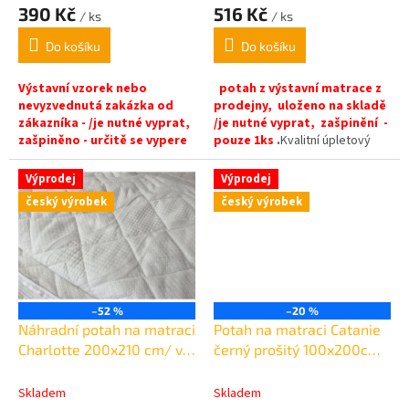
390 Kč
516 Kč
/ ks
/ ks
Do košíku
Do košíku
Výstavní vzorek nebo
potah z výstavní matrace z
nevyzvednutá zakázka od
prodejny,
uloženo na skladě
zákazníka - /je nutné vyprat,
/je nutné vyprat, zašpinění -
zašpiněno - určitě se vypere
pouze 1ks
.
Kvalitní úpletový
- pouze 1ks
.Kvalitní úpletový
potah s vysokou absorpcí
potah s vysokou absorpcí
vlhkosti, Celková gramáž
Výprodej
Výprodej
vlhkosti, Celková gramáž
potahu:
320 g/m²
Potah zvýší
český výrobek
český výrobek
potahu:
320 g/m²
Potah zvýší
jádro matrace o: 2 cm
jádro matrace o: 2 cm
–52 %
–20 %
Náhradní potah na matraci
Potah na matraci Catanie
Charlotte 200x210 cm/ v
černý prošitý 100x200cm
15 cm
/v 20cm
Skladem
Skladem