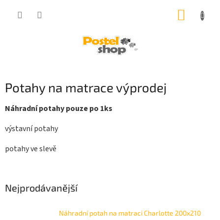
Přejít
NÁKUP
na
obsah
KOŠÍK
Potahy na matrace výprodej
Náhradní potahy pouze po 1ks
výstavní potahy
potahy ve slevě
Nejprodávanější
Náhradní potah na matraci Charlotte 200x210