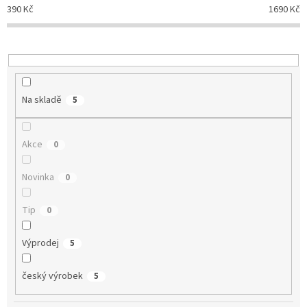
p
390
Kč
1690
Kč
r
o
d
u
k
t
Na skladě
5
ů
Akce
0
Novinka
0
Tip
0
Výprodej
5
český výrobek
5