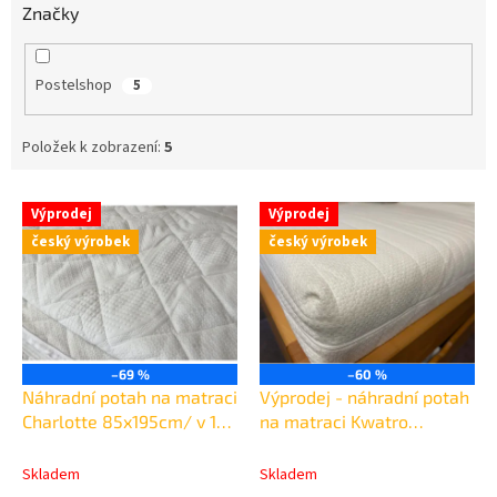
Značky
Postelshop
5
Položek k zobrazení:
5
V
Výprodej
Výprodej
ý
český výrobek
český výrobek
p
i
s
p
r
o
–69 %
–60 %
d
Náhradní potah na matraci
Výprodej - náhradní potah
u
Charlotte 85x195cm/ v 13-
na matraci Kwatro
k
14cm
90x200cm/ v 20cm
t
Skladem
Skladem
ů