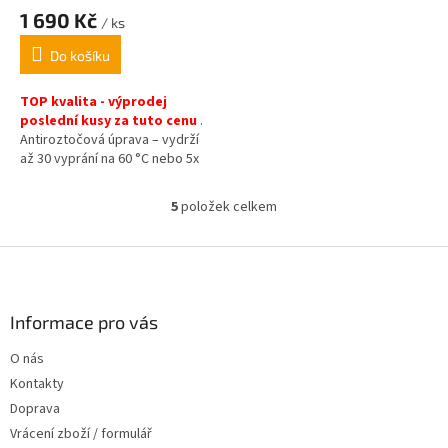
1 690 Kč
/ ks
Do košíku
TOP kvalita - výprodej
poslední kusy za tuto cenu
.
Antiroztočová úprava – vydrží
až 30 vyprání na 60 °C nebo 5x
praní na 90 °C.
2
celková gramáž 385 g/m
5
položek celkem
O
v
l
Z
á
á
d
p
a
a
Informace pro vás
c
t
í
O nás
í
p
Kontakty
r
v
Doprava
k
Vrácení zboží / formulář
y