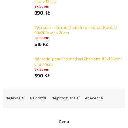
cm/ v 15 cm
Skladem
990 Kč
Výprodej - náhradní potah na matraci Kwatro
90x200cm/ v 20cm
Skladem
516 Kč
Náhradní potah na matraci Charlotte 85x195cm/
v 13-14cm
Skladem
390 Kč
Ř
a
Nejlevnější
Nejdražší
Nejprodávanější
Abecedně
z
e
n
Cena
í