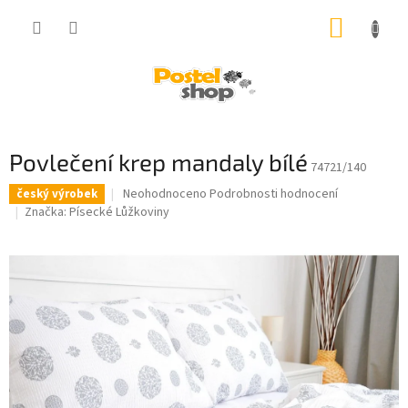
Přejít
NÁKUP
na
obsah
KOŠÍK
Povlečení krep mandaly bílé
74721/140
Průměrné
Neohodnoceno
Podrobnosti hodnocení
český výrobek
hodnocení
Značka:
Písecké Lůžkoviny
produktu
je
0,0
z
5
hvězdiček.