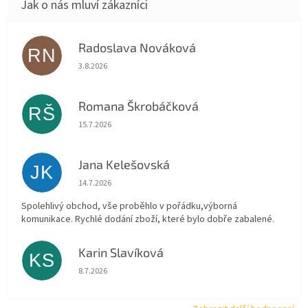
Radoslava Nováková
RN
Hodnocení obchodu je 5 z 5 hvězdiček.
3.8.2026
Romana Škrobáčková
RŠ
Hodnocení obchodu je 5 z 5 hvězdiček.
15.7.2026
Jana Kelešovská
JK
Hodnocení obchodu je 5 z 5 hvězdiček.
14.7.2026
Spolehlivý obchod, vše proběhlo v pořádku,výborná
komunikace. Rychlé dodání zboží, které bylo dobře zabalené.
Karin Slavíková
KS
Hodnocení obchodu je 5 z 5 hvězdiček.
8.7.2026