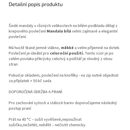
Detailní popis produktu
Šedé mandaly v různých velikostech na bílém podkladu dělají z
krepového povlečení
Mandala bílá
velmi zajímavé a elegantní
povlečení.
Má hustě tkané jemné vlákno,
měkké
a velmi příjemné na dotek.
Povlečení je ideální pro
celoroční použití.
Tento vzor je po
celém povlaku přikrývky celistvý a polštář je shodný z obou
stran
Pokud je skladem, povlečení na knoflíky - na zip nutné objednat
za příplatek + 50 kč sada
DOPORUČENÁ ÚDRŽBA A PRANÍ:
Pro zachování sytosti a stálosti barev doporučujeme následný
postup praní:
Prát na 40 °C – sušit vyvěšené,nepoužívat
sušičku,nežehlit,
nebělit – nečistit chemicky.