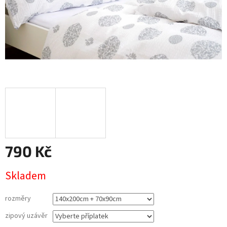
790 Kč
Měrná
Skladem
cena:
rozměry
zipový uzávěr