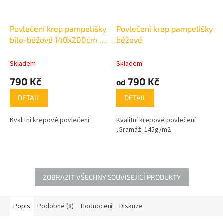
Povlečení krep pampelišky
Povlečení krep pampelišky
bílo-béžové 140x200cm +
béžové
70x90cm
Skladem
Skladem
790 Kč
790 Kč
od
DETAIL
DETAIL
Kvalitní krepové povlečení
Kvalitní krepové povlečení
,Gramáž: 145g/m2
ZOBRAZIT VŠECHNY SOUVISEJÍCÍ PRODUKTY
Popis
Podobné (8)
Hodnocení
Diskuze