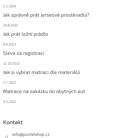
1.1.2026
Jak správně prát jerseové prostěradlo?
29.8.2025
Jak prát ložní prádlo
8.9.2023
Sleva za registraci
12.10.2022
Jak si vybrat matraci dle materiálů
1.7.2022
Matrace na zakázku do obytných aut
5.3.2022
Kontakt
info
@
postelshop.cz