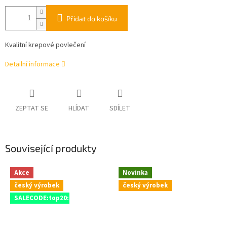
Přidat do košíku
Kvalitní krepové povlečení
Detailní informace
ZEPTAT SE
HLÍDAT
SDÍLET
Související produkty
Akce
Novinka
český výrobek
český výrobek
SALECODE:top20:20:%