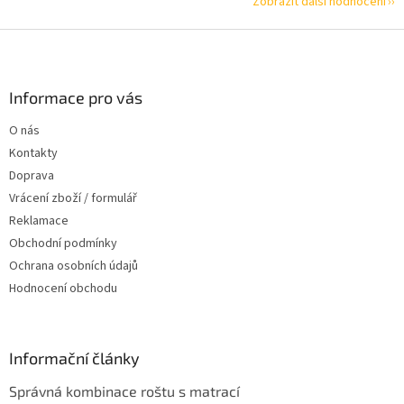
Zobrazit další hodnocení
Z
á
p
a
Informace pro vás
t
O nás
í
Kontakty
Doprava
Vrácení zboží / formulář
Reklamace
Obchodní podmínky
Ochrana osobních údajů
Hodnocení obchodu
Informační články
Správná kombinace roštu s matrací