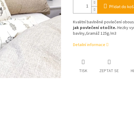
Přidat do koš
Kvalitní bavlněné povlečení obous
jak povlečení otočíte.
Hezky vyn
bavlny,Gramáž 125g/m3
Detailní informace
TISK
ZEPTAT SE
H