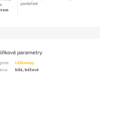
povlečení
mu
věrem
lňkové parametry
gorie
:
Lůžkoviny
arva
:
bílá, béžová