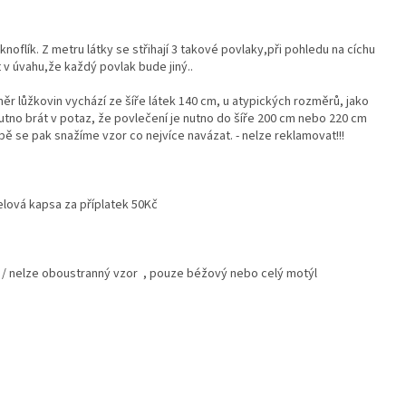
noflík. Z metru látky se střihají 3 takové povlaky,při pohledu na cíchu
 v úvahu,že každý povlak bude jiný..
ěr lůžkovin vychází ze šíře látek 140 cm, u atypických rozměrů, jako
nutno brát v potaz, že povlečení je nutno do šíře 200 cm nebo 220 cm
bě se pak snažíme vzor co nejvíce navázat. - nelze reklamovat!!!
telová kapsa za příplatek 50Kč
e / nelze oboustranný vzor , pouze béžový nebo celý motýl