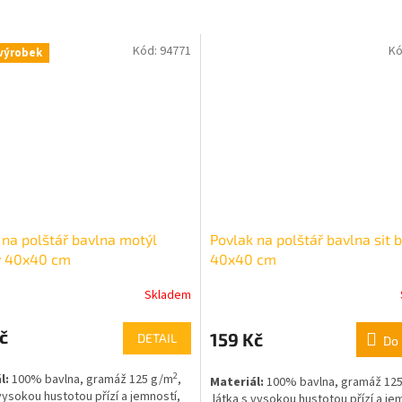
Kód:
94771
Kó
výrobek
 na polštář bavlna motýl
Povlak na polštář bavlna sit 
ý 40x40 cm
40x40 cm
Skladem
č
159 Kč
DETAIL
Do 
2
l:
100% bavlna, gramáž 125 g/m
,
Materiál:
100% bavlna, gramáž 12
vysokou hustotou přízí a jemností,
látka s vysokou hustotou přízí a je