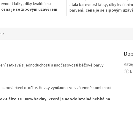
revnost látky, díky kvalitnímu
stálá barevnost látky, díky kvalitní
.
cena je se zipovým uzávěrem
barvení.
cena je se zipovým uzá
ze
Dop
Kate
čení setkává s jednoduchostí a nadčasovostí béžové barvy.
?
b
jak povlečení otočíte. Hezky vyniknou i ve vzájemné kombinaci.
ek.
Ušito ze 100% bavlny, která je neodolatelně hebká na