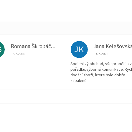
Romana Škrobáčková
Jana Kelešovsk
Š
JK
Hodnocení obchodu je 5 z 5 hvězdiček.
Hodnocení obchodu je
15.7.2026
14.7.2026
Spolehlivý obchod, vše proběhlo v
pořádku,výborná komunikace. Ryc
dodání zboží, které bylo dobře
zabalené.