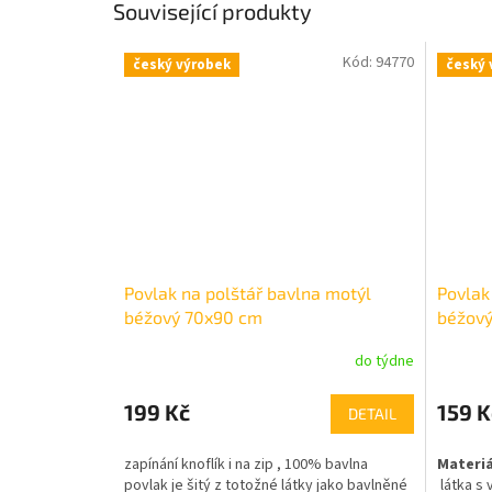
Související produkty
Kód:
94770
český výrobek
český 
Povlak na polštář bavlna motýl
Povlak
béžový 70x90 cm
béžov
do týdne
199 Kč
159 K
DETAIL
zapínání knoflík i na zip ,
100% bavlna
Materiá
povlak je šitý z totožné látky jako bavlněné
látka s 