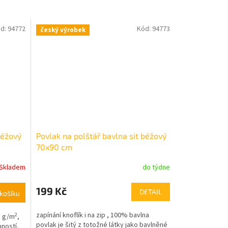
d:
94772
Kód:
94773
český výrobek
béžový
Povlak na polštář bavlna sit béžový
70x90 cm
Skladem
do týdne
199 Kč
DETAIL
košíku
zapínání knoflík i na zip ,
100% bavlna
2
5 g/m
,
povlak je šitý z totožné látky jako bavlněné
mností,