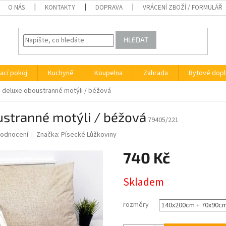
O NÁS
KONTAKTY
DOPRAVA
VRÁCENÍ ZBOŽÍ / FORMULÁŘ
HLEDAT
ací pokoj
Kuchyně
Koupelna
Zahrada
Bytové dopl
a deluxe oboustranné motýli / béžová
ustranné motýli / béžová
79405/221
hodnocení
Značka:
Písecké Lůžkoviny
740 Kč
Měrná
Skladem
cena:
rozměry