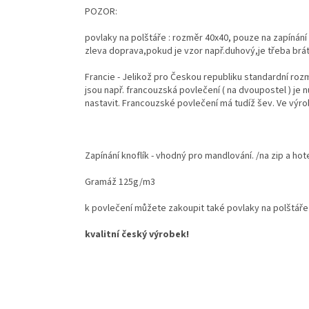
POZOR:
povlaky na polštáře : rozměr 40x40, pouze na zapínání k
zleva doprava,pokud je vzor např.duhový,je třeba brát
Francie - Jelikož pro Českou republiku standardní rozm
jsou např. francouzská povlečení ( na dvoupostel ) je 
nastavit. Francouzské povlečení má tudíž šev. Ve výro
Zapínání knoflík - vhodný pro mandlování. /na zip a ho
Gramáž 125g/m3
k povlečení můžete zakoupit také povlaky na polštář
kvalitní český výrobek!