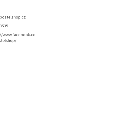
postelshop.cz
3535
://www.facebook.co
telshop/