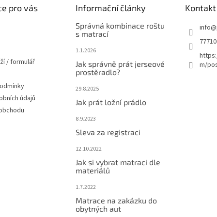
e pro vás
Informační články
Kontakt
Správná kombinace roštu
info
@
s matrací
77710
1.1.2026
https
ží / formulář
Jak správně prát jerseové
m/pos
prostěradlo?
podmínky
29.8.2025
obních údajů
Jak prát ložní prádlo
 obchodu
8.9.2023
Sleva za registraci
12.10.2022
Jak si vybrat matraci dle
materiálů
1.7.2022
Matrace na zakázku do
obytných aut