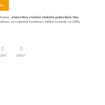
íku
tranné -
atmosféru v ložnici změníte jednoduše tím,
iknou i ve vzájemné kombinaci. hebké na omak, ze 100%
LÍDAT
SDÍLET