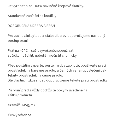
Je vyrobeno ze 100% bavlněné krepové tkaniny.
Standartně zapínání na knoflíky
DOPORUČENÁ ÚDRŽBA A PRANÍ:
Pro zachování sytosti a stálosti barev doporučujeme následný
postup praní:
Prát na 40 °C – sušit vyvěšené,nepoužívat
sušičku,nežehlit,
nebělit – nečistit chemicky.
Před použitím vyperte, perte naruby zapnuté, používejte prací
prostředek na barevné prádlo, u černých variant povlečení pak
tekutý prostředek na černé prádlo.
Dle vlastních zkušeností doporučujeme tekuté prací prostředky.
Při praní prádla vždy dodržujte pokyny uvedené na
štítku
produktu
.
Gramáž: 145g/m2
Český výrobce