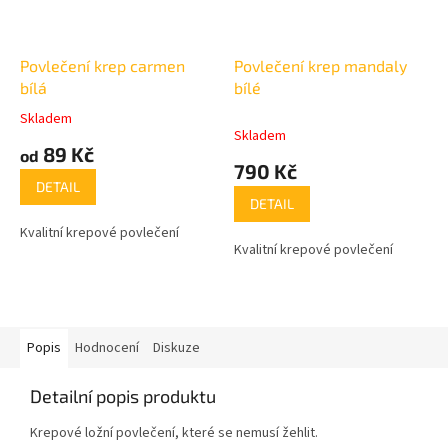
Povlečení krep carmen
Povlečení krep mandaly
bílá
bílé
Skladem
Průměrné
Skladem
hodnocení
89 Kč
od
produktu
790 Kč
je
DETAIL
3,5
DETAIL
z
Kvalitní krepové povlečení
5
Kvalitní krepové povlečení
hvězdiček.
Popis
Hodnocení
Diskuze
Detailní popis produktu
Krepové ložní povlečení, které se nemusí žehlit.