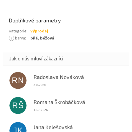
Doplňkové parametry
Kategorie
:
Výprodej
?
barva
:
bílá, béžová
Radoslava Nováková
RN
Hodnocení obchodu je 5 z 5 hvězdiček.
3.8.2026
Romana Škrobáčková
RŠ
Hodnocení obchodu je 5 z 5 hvězdiček.
15.7.2026
Jana Kelešovská
JK