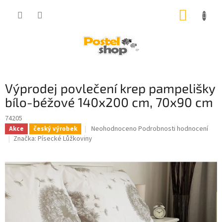
Přejít
NÁKUP
na
obsah
KOŠÍK
Výprodej povlečení krep pampelišky
bílo-béžové 140x200 cm, 70x90 cm
74205
Průměrné
Neohodnoceno
Podrobnosti hodnocení
Akce
český výrobek
hodnocení
Značka:
Písecké Lůžkoviny
produktu
je
0,0
z
5
hvězdiček.