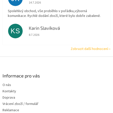
Hodnocení obchodu je 5 z 5 hvězdiček.
14.7.2026
Spolehlivý obchod, vše proběhlo v pořádku,výborná
komunikace. Rychlé dodání zboží, které bylo dobře zabalené.
Karin Slavíková
KS
Hodnocení obchodu je 5 z 5 hvězdiček.
8.7.2026
Zobrazit další hodnocení
Z
á
p
a
Informace pro vás
t
O nás
í
Kontakty
Doprava
Vrácení zboží / formulář
Reklamace