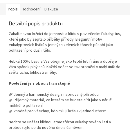
Popis
Hodnocení
Diskuze
Detailní popis produktu
Zahalte svou ložnici do jemnosti a klidu s povlečením Eukalyptus,
které jako by šeptalo příběhy přírody. Elegantní motiv
eukalyptových lístků v jemných zelených tónech působí jako
pohlazení pro duši i tělo.
Hebká 100% bavlna Vás obejme jako teplé letní ráno a dopřeje
Vám spánek plný snů. Každý večer se tak promění v malý únik do
světa ticha, lehkosti a něhy.
Povlečení je z obou stran stejné
🌿 Jemný a harmonický design inspirovaný přírodou
🌿 Příjemný materiál, ve kterém se budete cítit jako v náruči
měkkého pohlazení
🌿 Vhodné pro všechny, kdo milují krásu v jednoduchosti
Nechte se unášet klidnou atmosférou eukalyptového listí a
probouzejte se do nového dne s úsměvem.