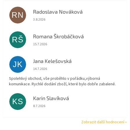
Radoslava Nováková
RN
Hodnocení obchodu je 5 z 5 hvězdiček.
3.8.2026
Romana Škrobáčková
RŠ
Hodnocení obchodu je 5 z 5 hvězdiček.
15.7.2026
Jana Kelešovská
JK
Hodnocení obchodu je 5 z 5 hvězdiček.
14.7.2026
Spolehlivý obchod, vše proběhlo v pořádku,výborná
komunikace. Rychlé dodání zboží, které bylo dobře zabalené.
Karin Slavíková
KS
Hodnocení obchodu je 5 z 5 hvězdiček.
8.7.2026
Zobrazit další hodnocení