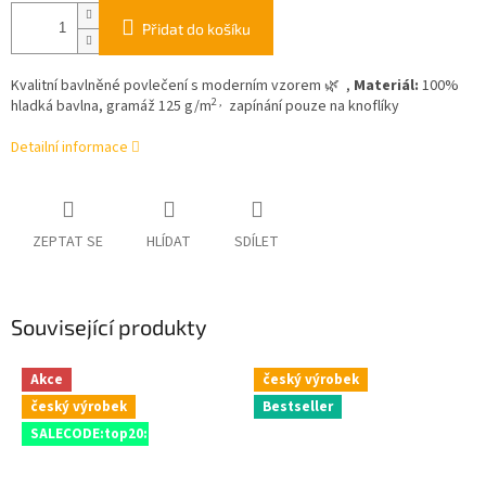
Přidat do košíku
Kvalitní bavlněné povlečení s moderním vzorem 🌿 ,
Materiál:
100%
2 ,
hladká bavlna, gramáž 125 g/m
zapínání pouze na knoflíky
Detailní informace
ZEPTAT SE
HLÍDAT
SDÍLET
Související produkty
Akce
český výrobek
český výrobek
Bestseller
SALECODE:top20:20:%