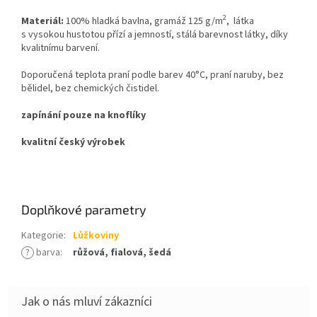
2
Materiál:
100% hladká bavlna, gramáž 125 g/m
, látka
s vysokou hustotou přízí a jemností, stálá barevnost látky, díky
kvalitnímu barvení.
Doporučená teplota praní podle barev 40°C, praní naruby, bez
bělidel, bez chemických čistidel.
zapínání pouze na knoflíky
kvalitní český výrobek
Doplňkové parametry
Kategorie
:
Lůžkoviny
?
barva
:
růžová, fialová, šedá