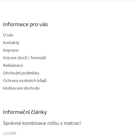
Z
á
p
a
Informace pro vás
t
O nás
í
Kontakty
Doprava
Vrácení zboží / formulář
Reklamace
Obchodní podmínky
Ochrana osobních údajů
Hodnocení obchodu
Informační články
Správná kombinace roštu s matrací
1.1.2026