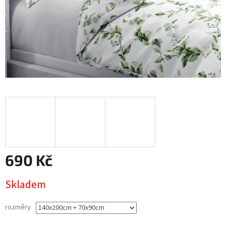
690 Kč
Měrná
Skladem
cena:
rozměry