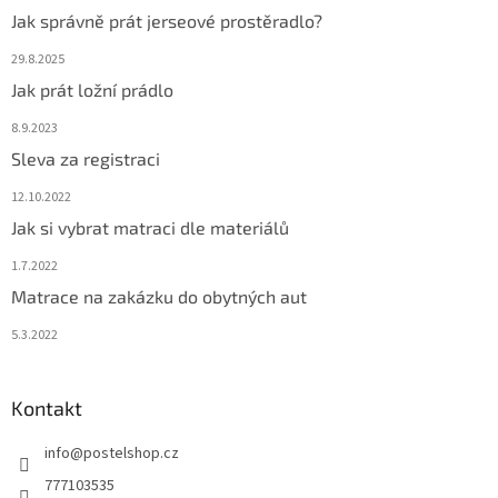
Jak správně prát jerseové prostěradlo?
29.8.2025
Jak prát ložní prádlo
8.9.2023
Sleva za registraci
12.10.2022
Jak si vybrat matraci dle materiálů
1.7.2022
Matrace na zakázku do obytných aut
5.3.2022
Kontakt
info
@
postelshop.cz
777103535