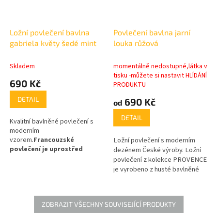
Ložní povlečení bavlna
Povlečení bavlna jarní
gabriela květy šedé mint
louka růžová
Skladem
momentálně nedostupné,látka v
tisku -můžete si nastavit HLÍDÁNÍ
690 Kč
PRODUKTU
DETAIL
690 Kč
od
DETAIL
Kvalitní bavlněné povlečení s
moderním
vzorem.
Francouzské
Ložní povlečení s moderním
povlečení je uprostřed
dezénem České výroby. Ložní
nastavené
. zipový uzávěr v
povlečení z kolekce PROVENCE
ceně !
je vyrobeno z husté bavlněné
tkaniny.
Tato kolekce se
vyznačuje převážně
květinovými vzory.
(gramáž)
ZOBRAZIT VŠECHNY SOUVISEJÍCÍ PRODUKTY
2
tkaniny je 110g/m
.