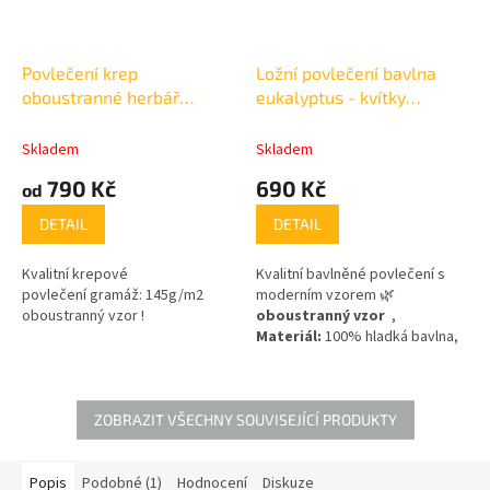
Povlečení krep
Ložní povlečení bavlna
oboustranné herbář
eukalyptus - kvítky
zelený
oboustranné
Skladem
Skladem
790 Kč
690 Kč
od
DETAIL
DETAIL
Kvalitní krepové
Kvalitní bavlněné povlečení s
povlečení gramáž:
145g/m2
moderním vzorem 🌿
oboustranný vzor !
oboustranný vzor
,
Materiál:
100% hladká bavlna,
2 ,
gramáž 125 g/m
zipový
uzávěr
ZOBRAZIT VŠECHNY SOUVISEJÍCÍ PRODUKTY
Popis
Podobné (1)
Hodnocení
Diskuze