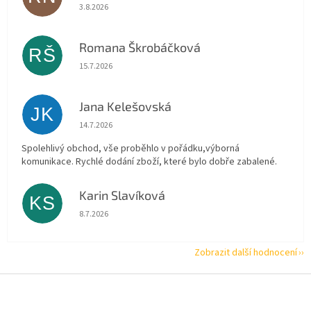
Hodnocení obchodu je 5 z 5 hvězdiček.
3.8.2026
Romana Škrobáčková
RŠ
Hodnocení obchodu je 5 z 5 hvězdiček.
15.7.2026
Jana Kelešovská
JK
Hodnocení obchodu je 5 z 5 hvězdiček.
14.7.2026
Spolehlivý obchod, vše proběhlo v pořádku,výborná
komunikace. Rychlé dodání zboží, které bylo dobře zabalené.
Karin Slavíková
KS
Hodnocení obchodu je 5 z 5 hvězdiček.
8.7.2026
Zobrazit další hodnocení
Z
á
p