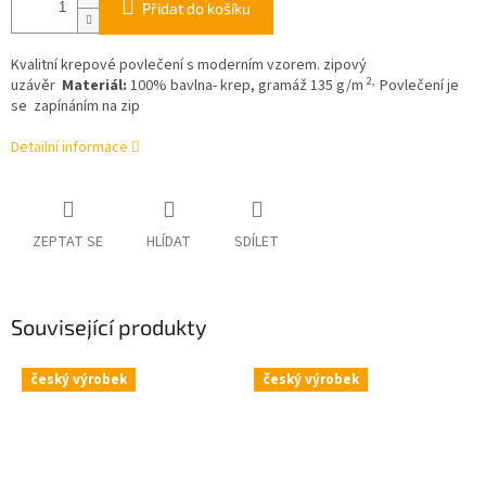
Přidat do košíku
Kvalitní krepové povlečení s moderním vzorem. zipový
2,
uzávěr
Materiál:
100% bavlna- krep, gramáž 135 g/m
Povlečení je
se zapínáním na zip
Detailní informace
ZEPTAT SE
HLÍDAT
SDÍLET
Související produkty
český výrobek
český výrobek