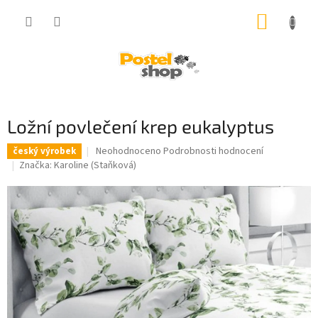
Přejít
NÁKUP
na
obsah
KOŠÍK
Ložní povlečení krep eukalyptus
Průměrné
Neohodnoceno
Podrobnosti hodnocení
český výrobek
hodnocení
Značka:
Karoline (Staňková)
produktu
je
0,0
z
5
hvězdiček.