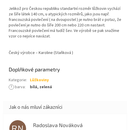
Jelikož pro Českou republiku standartní rozměr lůžkovin vychází
ze šíře látek 140 cm, u atypických rozměrů, jako jsou např.
francouzská povlečení ( na dvoupostel ) je nutno brát v potaz, že
povlečení je nutno do šíře 200 cm nebo 220 cm nastavit.
Francouzské povlečení má tudíž šev. Ve výrobě se pak snažíme
vzor co nejvíce navázat.
Český výrobce – Karoline (Staňková )
Doplňkové parametry
Kategorie
:
Lůžkoviny
?
barva
:
bílá, zelená
Radoslava Nováková
RN