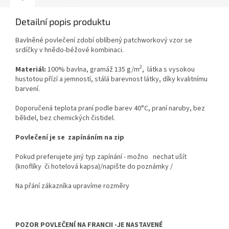
Detailní popis produktu
Bavlněné povlečení zdobí oblíbený patchworkový vzor se
srdíčky v hnědo-béžové kombinaci.
2
Materiál:
100% bavlna, gramáž 135 g/m
, látka s vysokou
hustotou přízí a jemností, stálá barevnost látky, díky kvalitnímu
barvení.
Doporučená teplota praní podle barev 40°C, praní naruby, bez
bělidel, bez chemických čistidel.
Povlečení je se zapínáním na zip
Pokud preferujete jiný typ zapínání - možno nechat ušít
(knoflíky či hotelová kapsa)/napište do poznámky /
Na přání zákazníka upravíme rozměry
POZOR POVLEČENÍ NA FRANCII -JE NASTAVENÉ