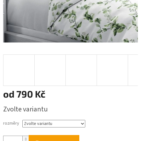
od
790 Kč
Měrná
Zvolte variantu
cena:
rozměry