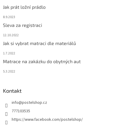
Jak prát ložní prádlo
8.9.2023
Sleva za registraci
12.10.2022
Jak si vybrat matraci dle materiálů
1.7.2022
Matrace na zakázku do obytných aut
5.3.2022
Kontakt
info
@
postelshop.cz
777103535
https://www.facebook.com/postelshop/