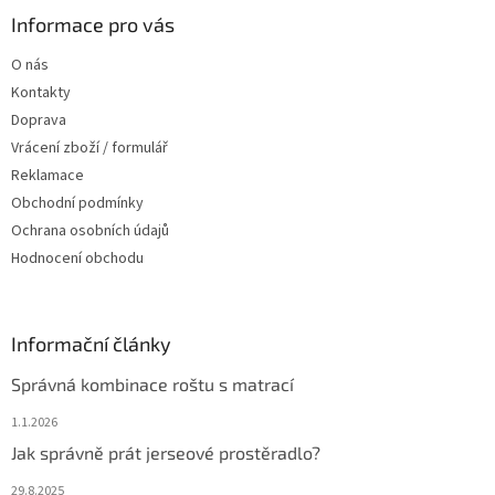
a
Informace pro vás
t
O nás
í
Kontakty
Doprava
Vrácení zboží / formulář
Reklamace
Obchodní podmínky
Ochrana osobních údajů
Hodnocení obchodu
Informační články
Správná kombinace roštu s matrací
1.1.2026
Jak správně prát jerseové prostěradlo?
29.8.2025