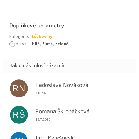
Doplňkové parametry
Kategorie
:
Lůžkoviny
?
barva
:
bílá, žlutá, zelená
Radoslava Nováková
RN
Hodnocení obchodu je 5 z 5 hvězdiček.
3.8.2026
Romana Škrobáčková
RŠ
Hodnocení obchodu je 5 z 5 hvězdiček.
15.7.2026
Jana Kelešovská