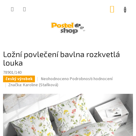
Přejít
NÁKUP
na
obsah
KOŠÍK
Ložní povlečení bavlna rozkvetlá
louka
78901/140
Průměrné
Neohodnoceno
Podrobnosti hodnocení
český výrobek
hodnocení
Značka:
Karoline (Staňková)
produktu
je
0,0
z
5
hvězdiček.