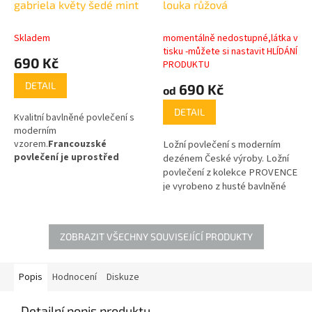
gabriela květy šedé mint
louka růžová
Skladem
momentálně nedostupné,látka v
tisku -můžete si nastavit HLÍDÁNÍ
690 Kč
PRODUKTU
DETAIL
690 Kč
od
DETAIL
Kvalitní bavlněné povlečení s
moderním
vzorem.
Francouzské
Ložní povlečení s moderním
povlečení je uprostřed
dezénem České výroby. Ložní
nastavené
. zipový uzávěr v
povlečení z kolekce PROVENCE
ceně !
je vyrobeno z husté bavlněné
tkaniny.
Tato kolekce se
vyznačuje převážně
květinovými vzory.
(gramáž)
ZOBRAZIT VŠECHNY SOUVISEJÍCÍ PRODUKTY
2
tkaniny je 110g/m
.
Popis
Hodnocení
Diskuze
Detailní popis produktu