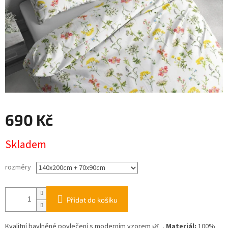
690 Kč
Měrná
Skladem
cena:
rozměry
Přidat do košíku
Kvalitní bavlněné povlečení s moderním vzorem 🌿 ,
Materiál:
100%