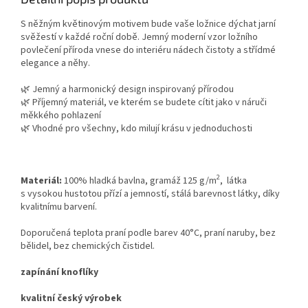
S něžným květinovým motivem
bude vaše ložnice dýchat jarní
svěžestí v každé roční době. Jemný moderní vzor ložního
povlečení příroda
vnese do interiéru nádech čistoty a střídmé
elegance a n
ěhy.
🌿 Jemný a harmonický design inspirovaný přírodou
🌿 Příjemný materiál, ve kterém se budete cítit jako v náruči
měkkého pohlazení
🌿 Vhodné pro všechny, kdo milují krásu v jednoduchosti
2
Materiál:
100% hladká bavlna, gramáž 125 g/m
, látka
s vysokou hustotou přízí a jemností, stálá barevnost látky, díky
kvalitnímu barvení.
Doporučená teplota praní podle barev 40°C, praní naruby, bez
bělidel, bez chemických čistidel.
zapínání knoflíky
kvalitní český výrobek