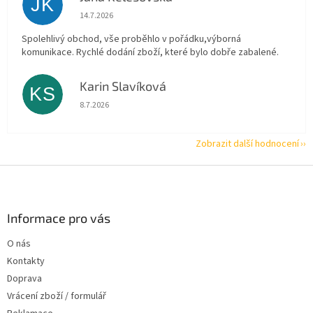
JK
Hodnocení obchodu je 5 z 5 hvězdiček.
14.7.2026
Spolehlivý obchod, vše proběhlo v pořádku,výborná
komunikace. Rychlé dodání zboží, které bylo dobře zabalené.
Karin Slavíková
KS
Hodnocení obchodu je 5 z 5 hvězdiček.
8.7.2026
Zobrazit další hodnocení
Z
á
p
a
Informace pro vás
t
O nás
í
Kontakty
Doprava
Vrácení zboží / formulář