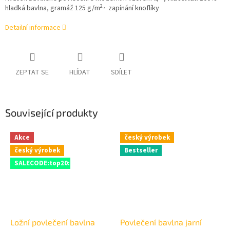
2 ,
hladká bavlna, gramáž 125 g/m
zapínání knoflíky
Detailní informace
ZEPTAT SE
HLÍDAT
SDÍLET
Související produkty
Akce
český výrobek
český výrobek
Bestseller
SALECODE:top20:20:%
Ložní povlečení bavlna
Povlečení bavlna jarní