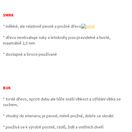
SMRK
* měkké, ale relativně pevné a pružné dřevo
* dřevo neobsahuje suky a letokruhy jsou pravidelné a husté,
maximálně 2,5 mm
* dostupné a široce používané
BUK
* tvrdé dřevo, oproti dubu ale hůře snáší vlhkost a střídání vlhka se
suchem,
* vhodný do interieru; je pevné, méně pružné, dobře se obrábí
* používá se k výrobě postelí, stolů, židlí a vnitřních dveří.