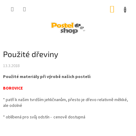
Přejít
NÁKUP
na
obsah
KOŠÍK
Použité dřeviny
13.3.2018
Použité materiály při výrobě našich postelí:
BOROVICE
* patří k našim tvrdším jehličnanům, přesto je dřevo relativně měkké,
ale odolné
* oblíbená pro svůj odstín - cenově dostupná