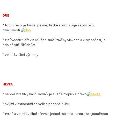
DUB
* toto dřevo je tvrdé, pevné, těžké a vyznačuje se vysokou
trvanlivostí.
* z původních dřevin nejlépe snáší změny vlhkosti a vlivy počasí, je
odolné vůči škůdcům.
* velmi kvalitní výrobky
HEVEA
* nebo-li brazilký kaučukovník je světlé tropické dřevo
* svými vlastnostmi se velice podobá dubu
* tvrdé a velmi kvalitní dřevo s jednolitou strukturou a stejnoměrnou