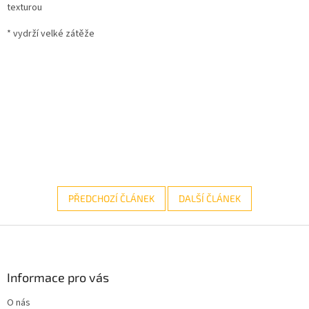
texturou
* vydrží velké zátěže
PŘEDCHOZÍ ČLÁNEK
DALŠÍ ČLÁNEK
Z
á
p
a
Informace pro vás
t
O nás
í