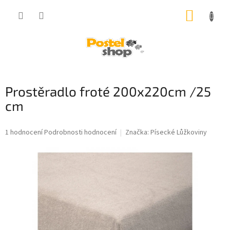
Přejít
NÁKUP
na
obsah
KOŠÍK
Prostěradlo froté 200x220cm /25
cm
Průměrné
1 hodnocení
Podrobnosti hodnocení
Značka:
Písecké Lůžkoviny
hodnocení
produktu
je
5,0
z
5
hvězdiček.