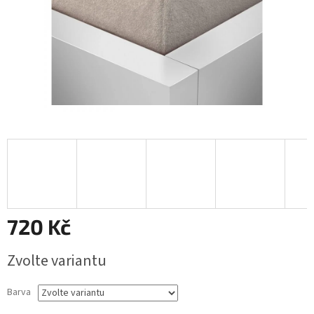
720 Kč
Měrná
Zvolte variantu
cena:
Barva