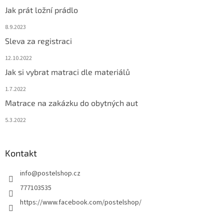
Jak prát ložní prádlo
8.9.2023
Sleva za registraci
12.10.2022
Jak si vybrat matraci dle materiálů
1.7.2022
Matrace na zakázku do obytných aut
5.3.2022
Kontakt
info
@
postelshop.cz
777103535
https://www.facebook.com/postelshop/