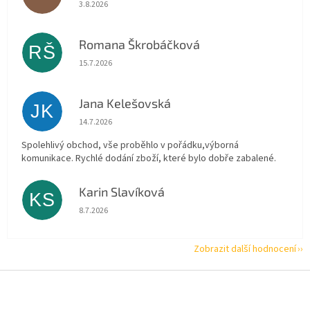
Hodnocení obchodu je 5 z 5 hvězdiček.
3.8.2026
Romana Škrobáčková
RŠ
Hodnocení obchodu je 5 z 5 hvězdiček.
15.7.2026
Jana Kelešovská
JK
Hodnocení obchodu je 5 z 5 hvězdiček.
14.7.2026
Spolehlivý obchod, vše proběhlo v pořádku,výborná
komunikace. Rychlé dodání zboží, které bylo dobře zabalené.
Karin Slavíková
KS
Hodnocení obchodu je 5 z 5 hvězdiček.
8.7.2026
Zobrazit další hodnocení
Z
á
p