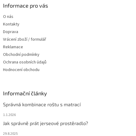
a
Informace pro vás
t
O nás
í
Kontakty
Doprava
Vrácení zboží / formulář
Reklamace
Obchodní podmínky
Ochrana osobních údajů
Hodnocení obchodu
Informační články
Správná kombinace roštu s matrací
1.1.2026
Jak správně prát jerseové prostěradlo?
29.8.2025