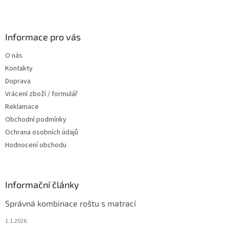
Z
á
p
a
Informace pro vás
t
O nás
í
Kontakty
Doprava
Vrácení zboží / formulář
Reklamace
Obchodní podmínky
Ochrana osobních údajů
Hodnocení obchodu
Informační články
Správná kombinace roštu s matrací
1.1.2026