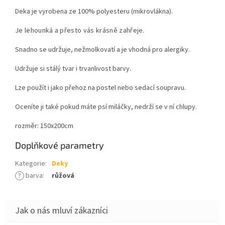
Deka je vyrobena ze 100% polyesteru (mikrovlákna).
Je lehounká a přesto vás krásně zahřeje.
Snadno se udržuje, nežmolkovatí a je vhodná pro alergiky.
Udržuje si stálý tvar i trvanlivost barvy.
Lze použít i jako přehoz na postel nebo sedací soupravu.
Oceníte ji také pokud máte psí miláčky, nedrží se v ní chlupy.
rozměr: 150x200cm
Doplňkové parametry
Kategorie
:
Deky
?
barva
:
růžová