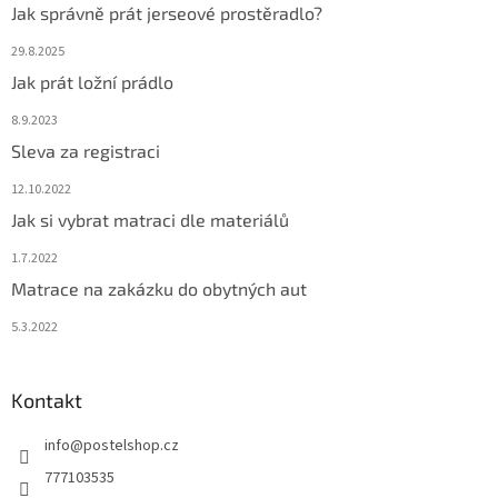
Jak správně prát jerseové prostěradlo?
29.8.2025
Jak prát ložní prádlo
8.9.2023
Sleva za registraci
12.10.2022
Jak si vybrat matraci dle materiálů
1.7.2022
Matrace na zakázku do obytných aut
5.3.2022
Kontakt
info
@
postelshop.cz
777103535