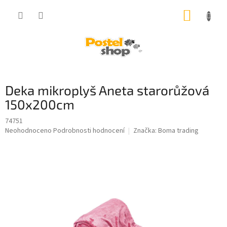
Přejít
NÁKUP
na
obsah
KOŠÍK
Deka mikroplyš Aneta starorůžová
150x200cm
74751
Průměrné
Neohodnoceno
Podrobnosti hodnocení
Značka:
Boma trading
hodnocení
produktu
je
0,0
z
5
hvězdiček.