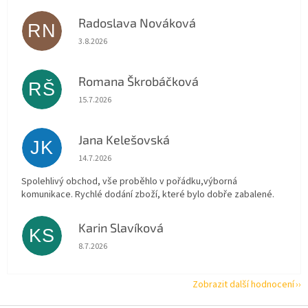
Radoslava Nováková
RN
Hodnocení obchodu je 5 z 5 hvězdiček.
3.8.2026
Romana Škrobáčková
RŠ
Hodnocení obchodu je 5 z 5 hvězdiček.
15.7.2026
Jana Kelešovská
JK
Hodnocení obchodu je 5 z 5 hvězdiček.
14.7.2026
Spolehlivý obchod, vše proběhlo v pořádku,výborná
komunikace. Rychlé dodání zboží, které bylo dobře zabalené.
Karin Slavíková
KS
Hodnocení obchodu je 5 z 5 hvězdiček.
8.7.2026
Zobrazit další hodnocení