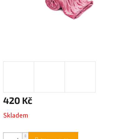
420 Kč
Měrná
Skladem
cena: