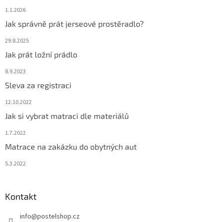
1.1.2026
Jak správně prát jerseové prostěradlo?
29.8.2025
Jak prát ložní prádlo
8.9.2023
Sleva za registraci
12.10.2022
Jak si vybrat matraci dle materiálů
1.7.2022
Matrace na zakázku do obytných aut
5.3.2022
Kontakt
info
@
postelshop.cz