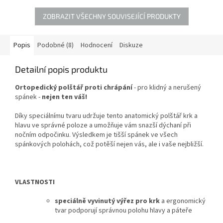
ideální:
• Pro ty, kdo spí
ramena
.
Rozměr:
60 x 38 x 9-10
převážně na boku nebo na
cm -v praktickém povlaku z
ZOBRAZIT VŠECHNY SOUVISEJÍCÍ PRODUKTY
zádech. • Pro každého, koho
netkané textilie, který vám
trápí ranní ztuhlost, chrápání
umožní polštář znovu zabalit a
nebo bolesti krční páteře.
uskladnit.
Popis
Podobné (8)
Hodnocení
Diskuze
Detailní popis produktu
Ortopedický polštář proti chrápání
- pro klidný a nerušený
spánek -
nejen ten váš!
Díky speciálnímu tvaru udržuje tento anatomický polštář krk a
hlavu ve správné poloze a umožňuje vám snazší dýchaní při
nočním odpočinku. Výsledkem je tišší spánek ve všech
spánkových polohách, což potěší nejen vás, ale i vaše nejbližší.
VLASTNOSTI
speciálně vyvinutý výřez pro krk
a ergonomický
tvar podporují správnou polohu hlavy a páteře