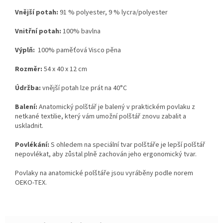
Vnější potah:
91 % polyester, 9 % lycra/polyester
Vnitřní potah:
100% bavlna
Výplň:
100% paměťová Visco pěna
Rozměr:
54 x 40 x 12 cm
Údržba:
vnější potah lze prát na 40°C
Balení:
Anatomický polštář je balený v praktickém povlaku z
netkané textilie, který vám umožní polštář znovu zabalit a
uskladnit.
Povlékání:
S ohledem na speciální tvar polštáře je lepší polštář
nepovlékat, aby zůstal plně zachován jeho ergonomický tvar.
Povlaky na anatomické polštáře jsou vyráběny podle norem
OEKO-TEX.