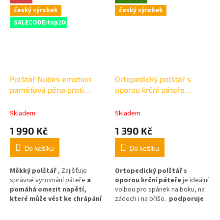
český výrobek
český výrobek
SALECODE:top20:20:%
Polštář Nubes emotion
Ortopedický polštář s
paměťová pěna proti
oporou krční páteře
chrápání 70x40/ v14cm
Matějovský 38x60cm
/výška 9-10 cm
Skladem
Skladem
1 990 Kč
1 390 Kč
Do košíku
Do košíku
Měkký polštář
, Zajišťuje
Ortopedický polštář s
správné vyrovnání páteře
a
oporou krční páteře
je ideální
pomáhá omezit napětí,
volbou pro spánek na boku, na
které může vést ke chrápání
zádech i na břiše.
podporuje
nebo ranní ztuhlosti.
Pro koho
přirozené zakřivení krční
je polštář Nubes Motion
páteře a uvolňuje tlak na šíji i