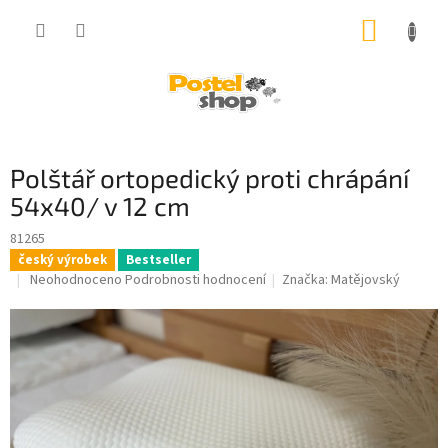
Přejít
NÁKUP
na
obsah
KOŠÍK
Polštář ortopedický proti chrápání
54x40/ v 12 cm
81265
český výrobek
Bestseller
Průměrné
Neohodnoceno
Podrobnosti hodnocení
Značka:
Matějovský
hodnocení
produktu
je
0,0
z
5
hvězdiček.