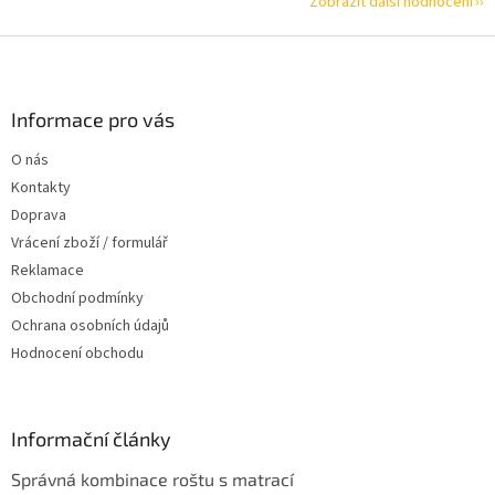
Zobrazit další hodnocení
Z
á
p
a
Informace pro vás
t
O nás
í
Kontakty
Doprava
Vrácení zboží / formulář
Reklamace
Obchodní podmínky
Ochrana osobních údajů
Hodnocení obchodu
Informační články
Správná kombinace roštu s matrací