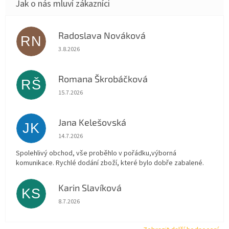
Radoslava Nováková
RN
Hodnocení obchodu je 5 z 5 hvězdiček.
3.8.2026
Romana Škrobáčková
RŠ
Hodnocení obchodu je 5 z 5 hvězdiček.
15.7.2026
Jana Kelešovská
JK
Hodnocení obchodu je 5 z 5 hvězdiček.
14.7.2026
Spolehlivý obchod, vše proběhlo v pořádku,výborná
komunikace. Rychlé dodání zboží, které bylo dobře zabalené.
Karin Slavíková
KS
Hodnocení obchodu je 5 z 5 hvězdiček.
8.7.2026