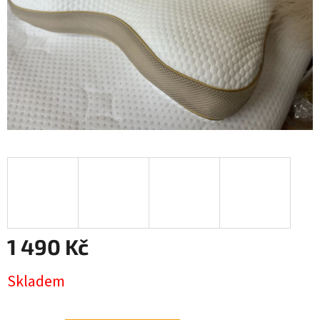
1 490 Kč
Měrná
Skladem
cena: