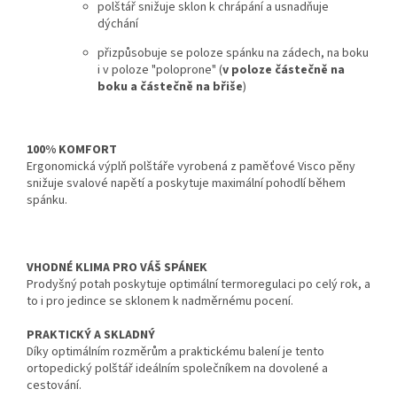
polštář snižuje sklon k chrápání a usnadňuje
dýchání
přizpůsobuje se poloze spánku na zádech, na boku
i v poloze "poloprone" (
v poloze částečně na
boku a částečně na břiše
)
100% KOMFORT
Ergonomická výplň polštáře vyrobená z paměťové Visco pěny
snižuje svalové napětí a poskytuje maximální pohodlí během
spánku.
VHODNÉ KLIMA PRO VÁŠ SPÁNEK
Prodyšný potah poskytuje optimální termoregulaci po celý rok, a
to i pro jedince se sklonem k nadměrnému pocení.
PRAKTICKÝ A SKLADNÝ
Díky optimálním rozměrům a praktickému balení je tento
ortopedický polštář ideálním společníkem na dovolené a
cestování.