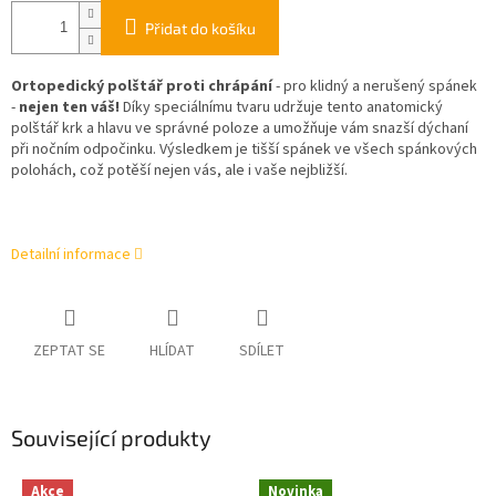
Přidat do košíku
Ortopedický polštář proti chrápání
- pro klidný a nerušený spánek
-
nejen ten váš!
Díky speciálnímu tvaru udržuje tento anatomický
polštář krk a hlavu ve správné poloze a umožňuje vám snazší dýchaní
při nočním odpočinku. Výsledkem je tišší spánek ve všech spánkových
polohách, což potěší nejen vás, ale i vaše nejbližší.
Detailní informace
ZEPTAT SE
HLÍDAT
SDÍLET
Související produkty
Akce
Novinka