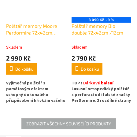
3 090 Kč
–9 %
Polštář memory Moore
Polštář memory Bio
Perdormire 72x42cm
double 72x42cm /12cm
/12cm
Skladem
Skladem
2 990 Kč
2 790 Kč
Do košíku
Do košíku
Vyjímečný polštář s
TOP !
Dárkové balení
.
paměťovým efektem
Luxusní ortopedický polštář
schopný dokonalého
s perforací od italské značky
přizpůsobení křivkám vašeho
PerDormire
.
2 rozdílné strany
krku, který je pro vaše
tuhosti. Potah složený ze
pohodlí TOP !
Dárkové balení
dvou různých látek, zastává
.Luxusní ortopedický polštář
další důležité
s peerforací od italké značky
funkce.
Dokonale vzdušný
ZOBRAZIT VŠECHNY SOUVISEJÍCÍ PRODUKTY
PerDormire
.
Dokonale vzdušný
polštář z paměťové /líné/ pěny .
polštář z paměťové /líné/ pěny .
Rozměr 72x42/ výška 12cm