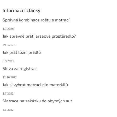
Informační články
Správná kombinace roštu s matrací
1.1.2026
Jak správně prát jerseové prostěradlo?
29.8.2025
Jak prát ložní prádlo
8.9.2023
Sleva za registraci
12.10.2022
Jak si vybrat matraci dle materiálů
1.7.2022
Matrace na zakázku do obytných aut
5.3.2022