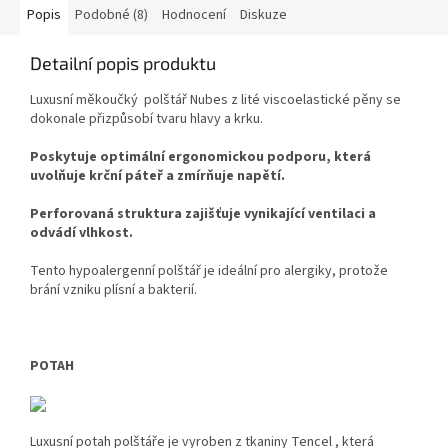
Rozměr 72x42/ výška 12cm
Popis
Podobné (8)
Hodnocení
Diskuze
Detailní popis produktu
Luxusní měkoučký polštář Nubes z lité viscoelastické pěny se
dokonale přizpůsobí tvaru hlavy a krku.
Poskytuje optimální ergonomickou podporu, která
uvolňuje krční páteř a zmírňuje napětí.
Perforovaná struktura zajišťuje vynikající ventilaci a
odvádí vlhkost.
Tento hypoalergenní polštář je ideální pro alergiky, protože
brání vzniku plísní a bakterií.
POTAH
Luxusní potah
polštáře je vyroben z tkaniny Tencel , která