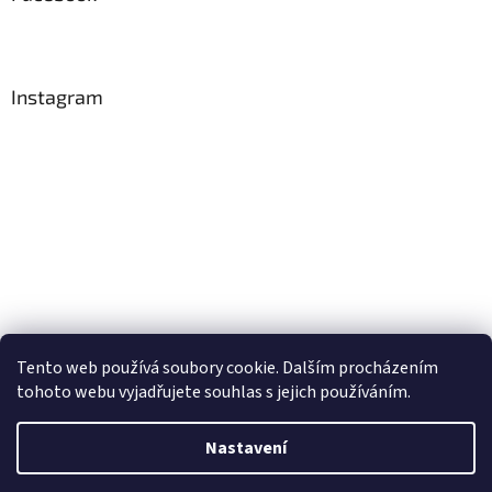
Instagram
Tento web používá soubory cookie. Dalším procházením
Sledovat na Instagramu
tohoto webu vyjadřujete souhlas s jejich používáním.
Nastavení
Vytvořil Shoptet