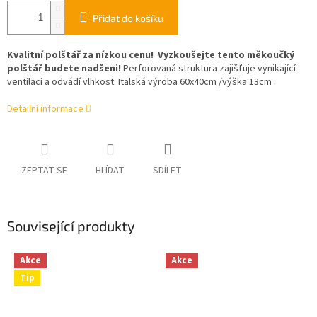
Přidat do košíku
Kvalitní polštář za nízkou cenu! Vyzkoušejte tento měkoučký
polštář budete nadšeni!
Perforovaná struktura zajišťuje vynikající
ventilaci a odvádí vlhkost. Italská výroba 60x40cm /výška 13cm .
Detailní informace
ZEPTAT SE
HLÍDAT
SDÍLET
Související produkty
Akce
Akce
Tip