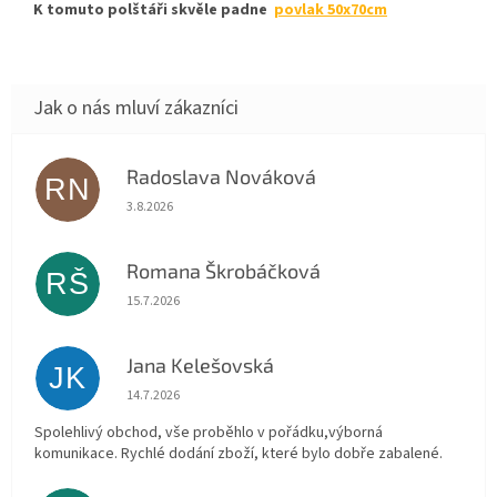
K tomuto polštáři skvěle padne
povlak 50x70cm
Radoslava Nováková
RN
Hodnocení obchodu je 5 z 5 hvězdiček.
3.8.2026
Romana Škrobáčková
RŠ
Hodnocení obchodu je 5 z 5 hvězdiček.
15.7.2026
Jana Kelešovská
JK
Hodnocení obchodu je 5 z 5 hvězdiček.
14.7.2026
Spolehlivý obchod, vše proběhlo v pořádku,výborná
komunikace. Rychlé dodání zboží, které bylo dobře zabalené.