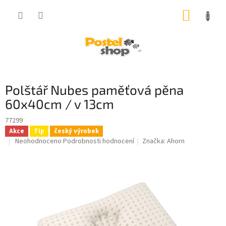
Přejít
NÁKUP
na
obsah
KOŠÍK
Polštář Nubes paměťová pěna
60x40cm / v 13cm
77299
Akce
Tip
český výrobek
Průměrné
Neohodnoceno
Podrobnosti hodnocení
Značka:
Ahorn
hodnocení
produktu
je
0,0
z
5
hvězdiček.