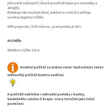
přirozeně zabezpečí zdravé prostředí nejen pro astmatiky a
alergiky.
Redukuje tak množení plísní, bakterií a roztočů a udržuje
vysokou hygienu v lůžku.
69% polyester, 31% viskoza ,
praní potahu je 60 C.
ROZMĚR:
60x40cm /výška 13cm
Kvalitní polštář za nízkou cenu! Vyzkoušejte tento
měkoučký polštář budete nadšeni
K polštáři nabízíme i náhradní povlaky z bavlny,
bavlněného saténu či krepu- vzory totožné jako ložní
povlečení.