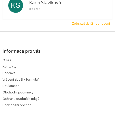
Karin Slavíková
KS
Hodnocení obchodu je 5 z 5 hvězdiček.
8.7.2026
Zobrazit další hodnocení
Z
á
p
a
Informace pro vás
t
O nás
í
Kontakty
Doprava
Vrácení zboží / formulář
Reklamace
Obchodní podmínky
Ochrana osobních údajů
Hodnocení obchodu