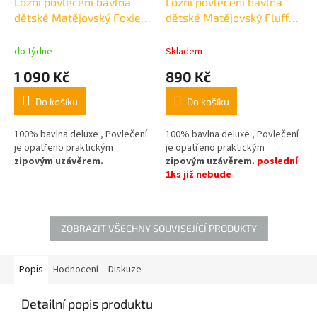
Ložní povlečení bavlna
Ložní povlečení bavlna
dětské Matějovský Foxie
dětské Matějovský Fluffy
oboustranné 140x200cm,
140x200cm, 70x90cm
70x90cm
do týdne
Skladem
1 090 Kč
890 Kč
Do košíku
Do košíku
100% bavlna deluxe , Povlečení
100% bavlna deluxe , Povlečení
je opatřeno praktickým
je opatřeno praktickým
zipovým uzávěrem.
zipovým uzávěrem.
poslední
1ks již nebude
ZOBRAZIT VŠECHNY SOUVISEJÍCÍ PRODUKTY
Popis
Hodnocení
Diskuze
Detailní popis produktu