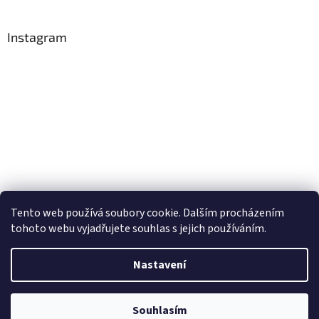
Instagram
Tento web používá soubory cookie. Dalším procházením
Sledovat na Instagramu
tohoto webu vyjadřujete souhlas s jejich používáním.
Nastavení
Vytvořil Shoptet
Souhlasím
Copyright 2026
Postelshop.cz
. Všechna práva vyhrazena.