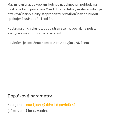
Malí milovníci aut s velkými koly se nadchnou při pohledu na
bavlněné ložní povlečení
Truck
. Hravý dětský motiv kombinuje
atraktivní barvy a díky stoprocentní prvotřídní bavlně budou
spokojeně usínat děti i rodiče.
Povlak na přikrývku je z obou stran stejný, povlak na polštář
zachycuje na spodní straně více aut.
Povlečení je opatřeno komfortním zipovým uzávěrem.
Doplňkové parametry
Kategorie
:
Matějovský dětské povlečení
?
barva
:
žlutá, modrá