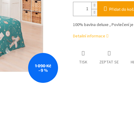
Přidat do koš
100% bavlna deluxe , Povlečení j
Detailní informace
TISK
ZEPTAT SE
H
1 090 Kč
–9 %