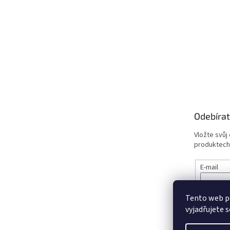
Odebírat
Vložte svůj
produktech
E-mail
PŘIHL
Tento web p
vyjadřujete s