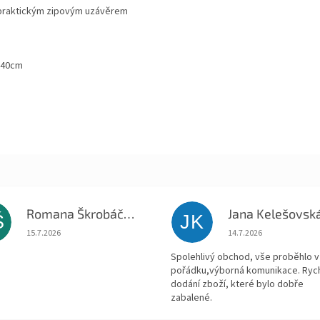
 praktickým zipovým uzávěrem
0x40cm
Romana Škrobáčková
Jana Kelešovsk
Š
JK
Hodnocení obchodu je 5 z 5 hvězdiček.
Hodnocení obchodu je
15.7.2026
14.7.2026
Spolehlivý obchod, vše proběhlo v
pořádku,výborná komunikace. Ryc
dodání zboží, které bylo dobře
zabalené.