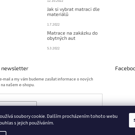
12.10.2022
Jak si vybrat matraci dle
materiálů
1.7.2022
Matrace na zakázku do
obytných aut
5.3.2022
 newsletter
Facebo
 e-mail a my vám budeme zasílat informace o nových
 na našem e-shopu.
ÁSIT SE
oužívá soubory cookie. Dalším procházením tohoto webu
ouhlas s jejich používáním.