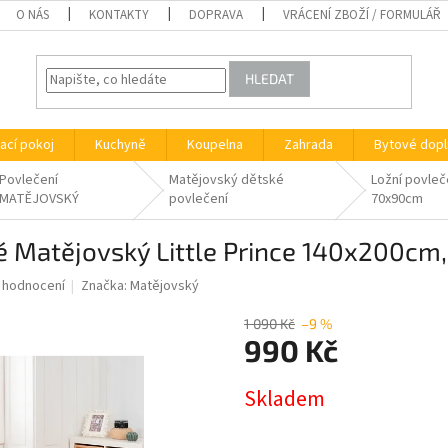
O NÁS
KONTAKTY
DOPRAVA
VRÁCENÍ ZBOŽÍ / FORMULÁŘ
HLEDAT
ací pokoj
Kuchyně
Koupelna
Zahrada
Bytové dopl
Povlečení
Matějovský dětské
Ložní povleč
MATĚJOVSKÝ
povlečení
70x90cm
ké Matějovský Little Prince 140x200c
 hodnocení
Značka:
Matějovský
1 090 Kč
–9 %
990 Kč
Měrná
Skladem
cena: