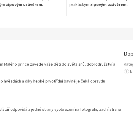
kým
zipovým uzávěrem.
praktickým
zipovým uzávěrem.
Dop
m Malého prince zavede vaše děti do světa snů, dobrodružství a
Kate
?
b
 hvězdách a díky hebké prvotřídní bavlně je čeká opravdu
olštář odpovídá z jedné strany vyobrazení na fotografii, zadní strana