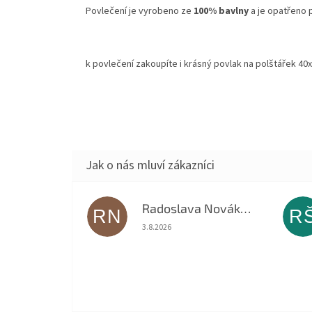
Povlečení je vyrobeno ze
100% bavlny
a je opatřeno
k povlečení zakoupíte i krásný povlak na polštářek 4
Radoslava Nováková
RN
R
Hodnocení obchodu je 5 z 5 hvězdiček.
3.8.2026