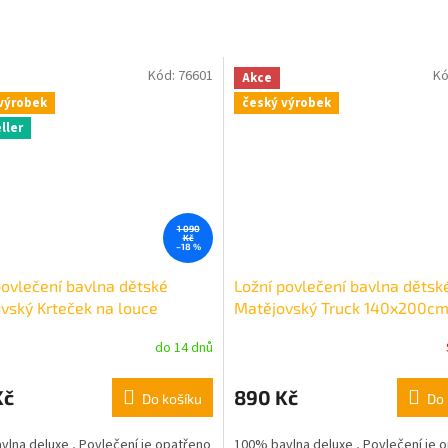
Kód:
76601
Kó
Akce
výrobek
český výrobek
ller
1 090
Kč
–18 %
povlečení bavlna dětské
Ložní povlečení bavlna dětsk
vský Krteček na louce
Matějovský Truck 140x200cm
00cm, 70x90cm
70x90cm
do 14 dnů
Kč
890 Kč
Do košíku
Do 
lna deluxe , Povlečení je opatřeno
100% bavlna deluxe , Povlečení je 