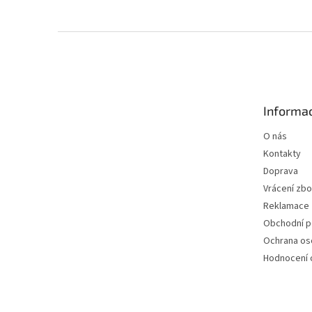
Z
á
p
a
t
Informac
í
O nás
Kontakty
Doprava
Vrácení zbo
Reklamace
Obchodní 
Ochrana os
Hodnocení