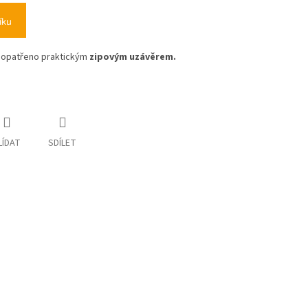
íku
e opatřeno praktickým
zipovým uzávěrem.
LÍDAT
SDÍLET