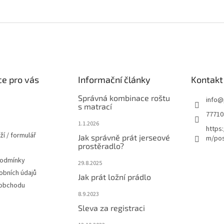
e pro vás
Informační články
Kontakt
Správná kombinace roštu
info
@
s matrací
77710
1.1.2026
https
ží / formulář
Jak správně prát jerseové
m/pos
prostěradlo?
podmínky
29.8.2025
obních údajů
Jak prát ložní prádlo
 obchodu
8.9.2023
Sleva za registraci