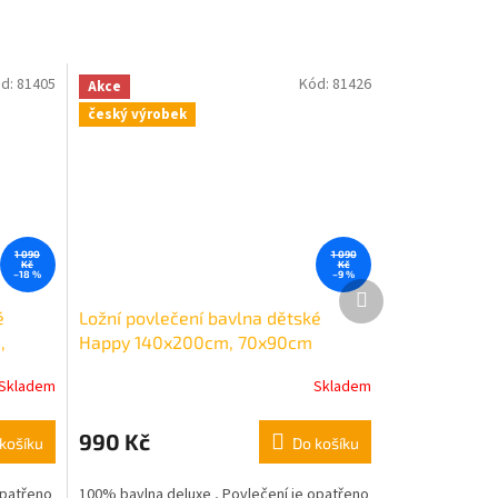
d:
81405
Kód:
81426
Akce
český výrobek
1 090
1 090
Kč
Kč
–18 %
–9 %
Další
produkt
é
Ložní povlečení bavlna dětské
,
Happy 140x200cm, 70x90cm
Skladem
Skladem
990 Kč
košíku
Do košíku
opatřeno
100% bavlna deluxe , Povlečení je opatřeno