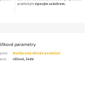
praktickým
zipovým uzávěrem.
lňkové parametry
gorie
:
Matějovský dětské povlečení
arva
:
růžová, šedá