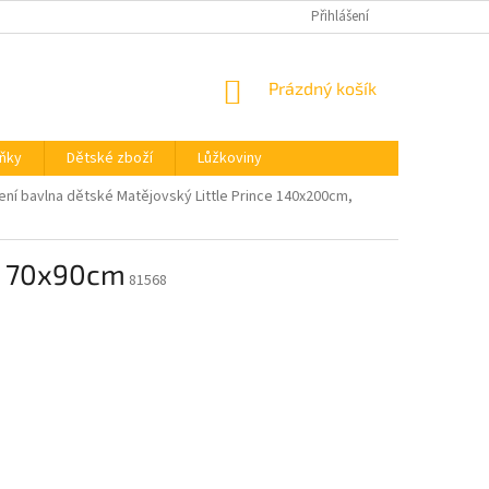
REKLAMACE
OBCHODNÍ PODMÍNKY
Přihlášení
OCHRANA OSOBNÍCH ÚDA
NÁKUPNÍ
Prázdný košík
KOŠÍK
ňky
Dětské zboží
Lůžkoviny
ení bavlna dětské Matějovský Little Prince 140x200cm,
m, 70x90cm
81568