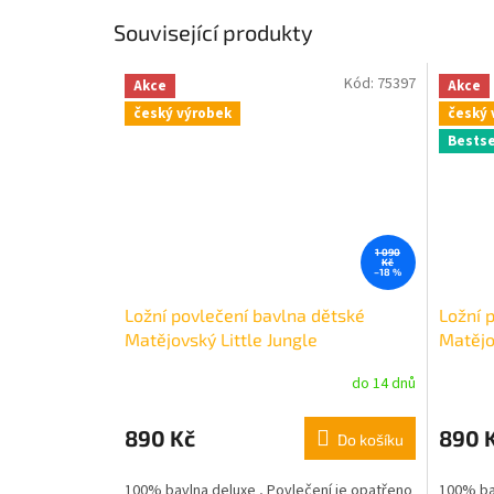
Související produkty
Kód:
75397
Akce
Akce
český výrobek
český 
Bestse
1 090
Kč
–18 %
Ložní povlečení bavlna dětské
Ložní 
Matějovský Little Jungle
Matějo
140x200cm, 70x90cm
140x2
do 14 dnů
890 Kč
890 
Do košíku
100% bavlna deluxe , Povlečení je opatřeno
100% bav