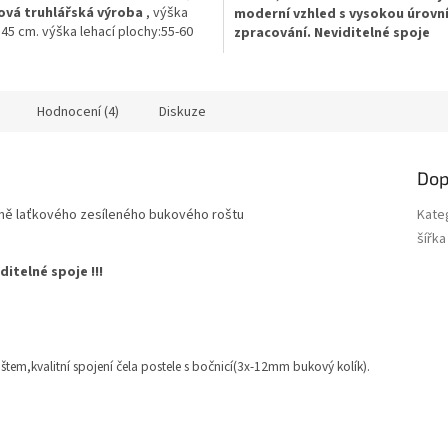
vá truhlářská výroba
, výška
mo
derní vzhled s vysokou úrovn
45 cm. výška lehací plochy:55-60
zpracování. Neviditelné spoje
použité matrace a roštu , výška
!!!
Masivní rošt v ceně
! 3cm, výšk
lavy:85 cm, Vysoká nosnost 150 kg
bočnice 47 cm, zapuštění 10cm, výš
od podlahy 37cm , vysoká nosnost 
150kg
Hodnocení (4)
Diskuze
Dop
etně laťkového zesíleného bukového roštu
Kate
šířka
itelné spoje !!!
m,kvalitní spojení čela postele s bočnicí(3x-12mm bukový kolík).