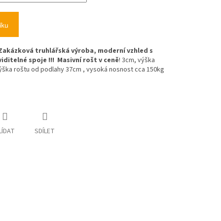
íku
Zakázková truhlářská výroba, mo
derní vzhled s
iditelné spoje !!!
Masivní rošt v ceně
! 3cm, výška
ýška roštu od podlahy 37cm , vysoká nosnost cca 150kg
LÍDAT
SDÍLET