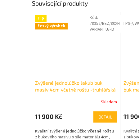
Související produkty
Kód:
Kód:
79/BEZ
Tip
český 
78352/BEZ/80XHTTPS-//W
český výrobek
VARIANTU/-ID
Zvýšené jednolůžko Jakub buk
Zvýšen
masiv 4cm včetně roštu -truhlářská
buk ma
výroba
truhlá
Skladem
Průměrné
hodnocení
produktu
11 900 Kč
11 90
DETAIL
je
5,0
Kvalitní zvýšené jednolůžko
včetně roštu
Kvalitní
z
z bukového masivu o síle materiálu 4cm,
z bukové
5