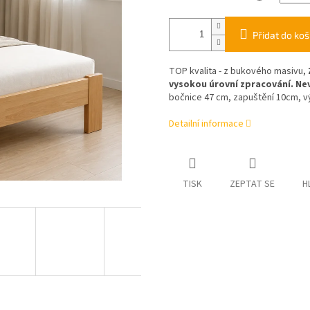
Přidat do koš
TOP kvalita - z bukového masivu,
vysokou úrovní zpracování. Nev
bočnice 47 cm, zapuštění 10cm, v
Detailní informace
TISK
ZEPTAT SE
H