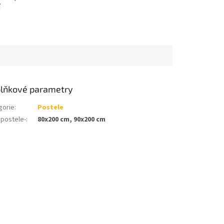
í
a
ka roštu
cca
lňkové parametry
gorie
:
Postele
 postele-
:
80x200 cm, 90x200 cm