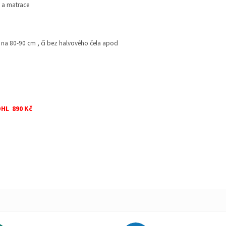
u a matrace
 na 80-90 cm , či bez halvového čela apod
DHL 890 Kč