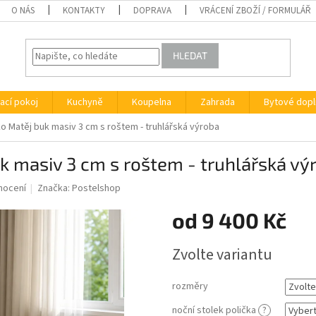
O NÁS
KONTAKTY
DOPRAVA
VRÁCENÍ ZBOŽÍ / FORMULÁŘ
HLEDAT
ací pokoj
Kuchyně
Koupelna
Zahrada
Bytové dopl
 Matěj buk masiv 3 cm s roštem - truhlářská výroba
k masiv 3 cm s roštem - truhlářská vý
nocení
Značka:
Postelshop
od
9 400 Kč
Měrná
Zvolte variantu
cena:
rozměry
noční stolek polička
?