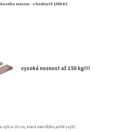
ukového masivu - v hodnotě 1590 Kč
vysoká nosnost až 150 kg!!!
o výšce 20 cm, která Vám lůžko ještě zvýší :