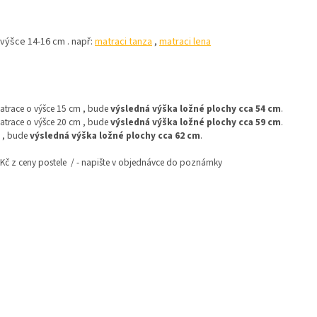
výšce 14-16 cm . např:
matraci tanza
,
matraci lena
matrace o výšce 15 cm , bude
výsledná výška ložné plochy cca 54 cm
.
matrace o výšce 20 cm , bude
výsledná výška ložné plochy cca 59 cm
.
m , bude
výsledná výška ložné plochy cca 62 cm
.
 Kč z ceny postele / - napište v objednávce do poznámky