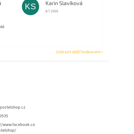
á
Karin Slavíková
KS
 5 z 5 hvězdiček.
Hodnocení obchodu je 5 z 5 hvězdiček.
8.7.2026
hlé
Zobrazit další hodnocení
postelshop.cz
3535
://www.facebook.co
telshop/