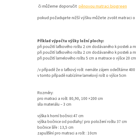
či můžeme doporučit
pěnovou matraci biogreen
pokud požadujete nižší výšku můžete zvolit matraci o 
Příklad výpočtu výšky ložní plochy:
při použití laťkového roštu 2 cm dodávaného k posteli a 
při použití laťkového roštu 2 cm dodávaného k posteli a 
při použití lamelového roštu 5 cm a matrace o výšce 20 c
/v případě že o laťkový rošt nemáte zájem odečítáme 400
v tomto případě nabízíme lamelový rošt o výšce 5cm
Rozměry:
pro matraci a rošt: 80,90, 100 ×200 cm
síla materiálu – 3 cm
výška k horní bočnici:47 cm
výška bočnice od podlahy/ pro položení roštu 37 cm
bočnice šíře : 13,5 cm
zapušťění pro matraci a rošt : 10cm