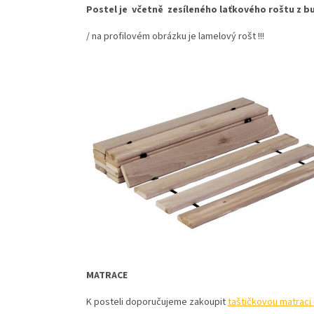
Postel je včetně zesíleného laťkového roštu z b
/ na profilovém obrázku je lamelový rošt !!!
MATRACE
K posteli doporučujeme zakoupit
taštičkovou matraci