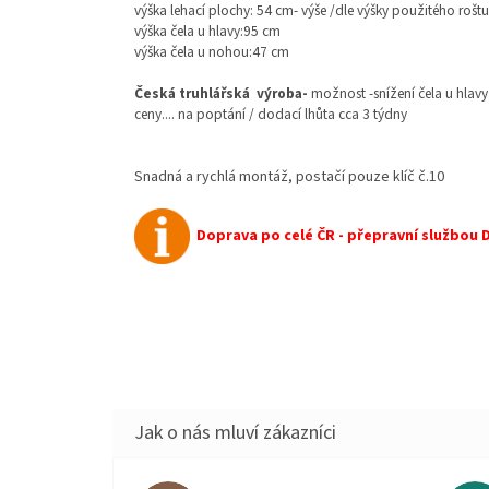
výška lehací plochy: 54 cm- výše /dle výšky použitého rošt
výška čela u hlavy:95 cm
výška čela u nohou:47 cm
Česká truhlářská výroba-
možnost -snížení čela u hlavy
ceny.... na poptání / dodací lhůta cca 3 týdny
Snadná a rychlá montáž, postačí pouze klíč č.10
Doprava po celé ČR - přepravní službou 