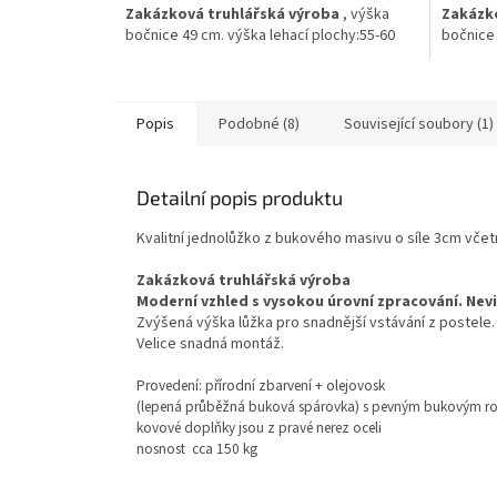
Zakázková truhlářská výroba
, výška
Zakázko
hvězdiček.
bočnice 49 cm. výška lehací plochy:55-60
bočnice 
cm /dle použité matrace a roštu , výška
cm /dle 
čela u hlavy:85 cm, Vysoká nosnost 150 kg
čela u h
Popis
Podobné (8)
Související soubory (1)
Detailní popis produktu
Kvalitní jednolůžko z bukového masivu o síle 3cm vč
Zakázková truhlářská výroba
Moderní vzhled s vysokou úrovní zpracování. Nevid
Zvýšená výška lůžka pro snadnější vstávání z postele.
Velice snadná montáž.
Provedení: přírodní zbarvení + olejovosk
(lepená průběžná buková spárovka) s pevným bukovým rošte
kovové doplňky jsou z pravé nerez oceli
nosnost cca 150 kg