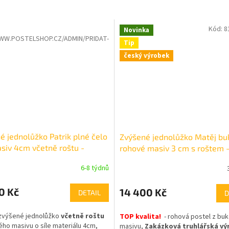
Kód:
8
výrobek
Novinka
WW.POSTELSHOP.CZ/ADMIN/PRIDAT-
Tip
český výrobek
é jednolůžko Patrik plné čelo
Zvýšené jednolůžko Matěj bu
siv 4cm včetně roštu -
rohové masiv 3 cm s roštem 
řská výroba
truhlářská výroba
6-8 týdnů
0 Kč
14 400 Kč
DETAIL
D
 zvýšené jednolůžko
včetně roštu
TOP kvalita!
- rohová postel z bu
ho masivu o síle materiálu 4cm,
masivu,
Zakázková truhlářská vý