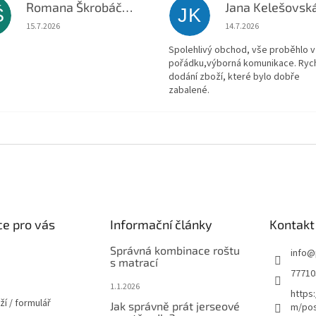
Romana Škrobáčková
Jana Kelešovsk
Š
JK
Hodnocení obchodu je 5 z 5 hvězdiček.
Hodnocení obchodu je
15.7.2026
14.7.2026
Spolehlivý obchod, vše proběhlo v
pořádku,výborná komunikace. Ryc
dodání zboží, které bylo dobře
zabalené.
e pro vás
Informační články
Kontakt
Správná kombinace roštu
info
@
s matrací
77710
1.1.2026
https
ží / formulář
Jak správně prát jerseové
m/pos