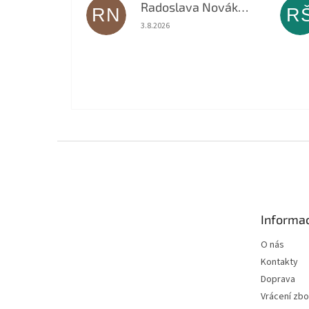
Radoslava Nováková
RN
R
Hodnocení obchodu je 5 z 5 hvězdiček.
3.8.2026
Z
á
p
a
t
Informac
í
O nás
Kontakty
Doprava
Vrácení zbo