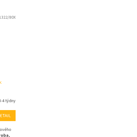
1322/80X
k
-
3-4 týdny
ETAIL
kového
roba,