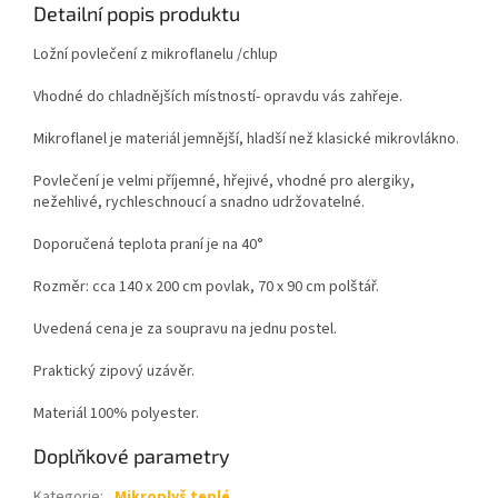
Detailní popis produktu
Ložní povlečení z mikroflanelu /chlup
Vhodné do chladnějších místností- opravdu vás zahřeje.
Mikroflanel je materiál jemnější, hladší než klasické mikrovlákno.
Povlečení je velmi příjemné, hřejivé, vhodné pro alergiky,
nežehlivé, rychleschnoucí a snadno udržovatelné.
Doporučená teplota praní je na 40°
Rozměr: cca 140 x 200 cm povlak, 70 x 90 cm polštář.
Uvedená cena je za soupravu na jednu postel.
Praktický zipový uzávěr.
Materiál 100% polyester.
Doplňkové parametry
Kategorie
:
Mikroplyš teplé