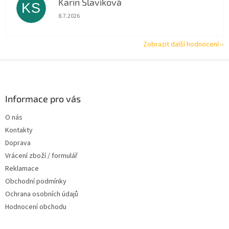
Karin Slavíková
KS
Hodnocení obchodu je 5 z 5 hvězdiček.
8.7.2026
Zobrazit další hodnocení
Z
á
p
a
Informace pro vás
t
O nás
í
Kontakty
Doprava
Vrácení zboží / formulář
Reklamace
Obchodní podmínky
Ochrana osobních údajů
Hodnocení obchodu