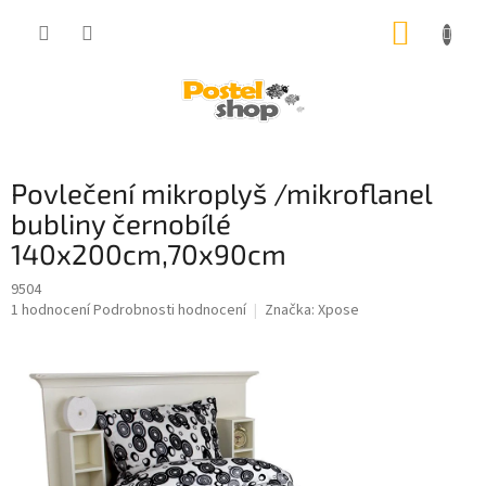
Přejít
NÁKUP
na
obsah
KOŠÍK
Povlečení mikroplyš /mikroflanel
bubliny černobílé
140x200cm,70x90cm
9504
Průměrné
1 hodnocení
Podrobnosti hodnocení
Značka:
Xpose
hodnocení
produktu
je
5,0
z
5
hvězdiček.