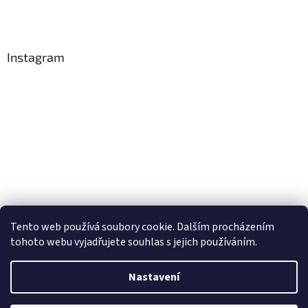
Instagram
Tento web používá soubory cookie. Dalším procházením
Sledovat na Instagramu
tohoto webu vyjadřujete souhlas s jejich používáním.
Nastavení
Vytvořil Shoptet