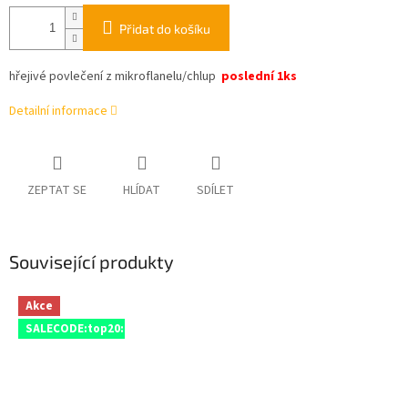
Přidat do košíku
hřejivé povlečení z mikroflanelu/chlup
poslední 1ks
Detailní informace
ZEPTAT SE
HLÍDAT
SDÍLET
Související produkty
Akce
SALECODE:top20:20:%