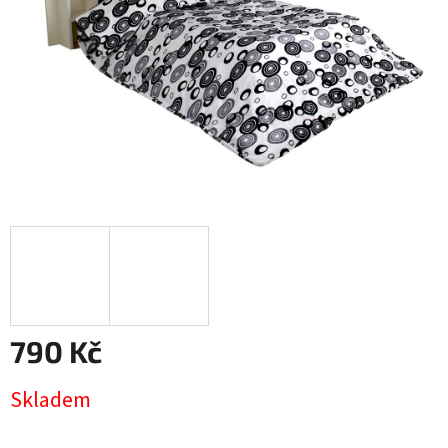
790 Kč
Měrná
Skladem
cena: