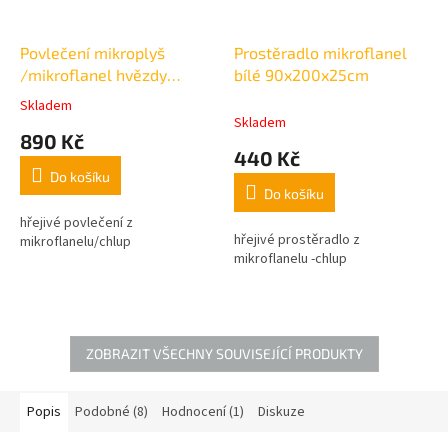
Povlečení mikroplyš
Prostěradlo mikroflanel
/mikroflanel hvězdy
bílé 90x200x25cm
světle růžové
Skladem
Průměrné
140x200cm,70x90cm
Skladem
hodnocení
890 Kč
produktu
440 Kč
je
Do košíku
5,0
Do košíku
z
5
hřejivé povlečení z
hřejivé prostěradlo z
hvězdiček.
mikroflanelu/chlup
mikroflanelu -chlup
ZOBRAZIT VŠECHNY SOUVISEJÍCÍ PRODUKTY
Popis
Podobné (8)
Hodnocení (1)
Diskuze