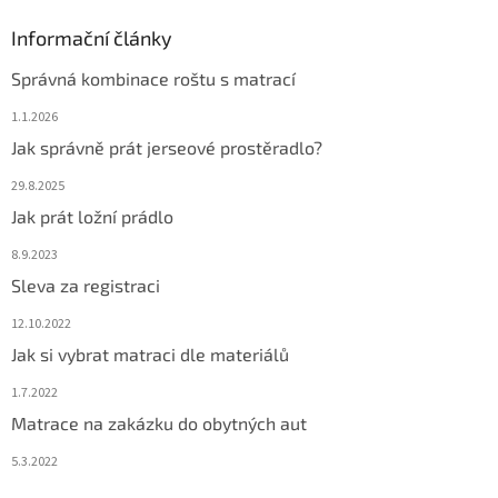
Informační články
Správná kombinace roštu s matrací
1.1.2026
Jak správně prát jerseové prostěradlo?
29.8.2025
Jak prát ložní prádlo
8.9.2023
Sleva za registraci
12.10.2022
Jak si vybrat matraci dle materiálů
1.7.2022
Matrace na zakázku do obytných aut
5.3.2022