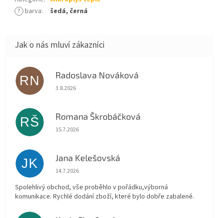
?
barva
:
šedá, černá
Radoslava Nováková
RN
Hodnocení obchodu je 5 z 5 hvězdiček.
3.8.2026
Romana Škrobáčková
RŠ
Hodnocení obchodu je 5 z 5 hvězdiček.
15.7.2026
Jana Kelešovská
JK
Hodnocení obchodu je 5 z 5 hvězdiček.
14.7.2026
Spolehlivý obchod, vše proběhlo v pořádku,výborná
komunikace. Rychlé dodání zboží, které bylo dobře zabalené.