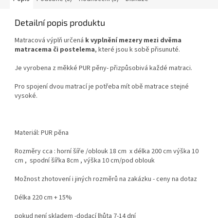
Detailní popis produktu
Matracová výplň určená
k vyplnění mezery mezi dvěma
matracema či postelema
, které jsou k sobě přisunuté.
Je vyrobena z měkké PUR pěny- přizpůsobivá každé matraci.
Pro spojení dvou matrací je potřeba mít obě matrace stejné
vysoké.
Materiál: PUR pěna
Rozměry cca : horní šíře /oblouk 18 cm x délka 200 cm výška 10
cm , spodní šířka 8cm , výška 10 cm/pod oblouk
Možnost zhotovení i jiných rozměrů na zakázku - ceny na dotaz
Délka 220 cm + 15%
pokud není skladem -dodací lhůta 7-14 dní