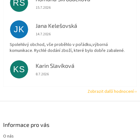
RŠ
Hodnocení obchodu je 5 z 5 hvězdiček.
15.7.2026
Jana Kelešovská
JK
Hodnocení obchodu je 5 z 5 hvězdiček.
14.7.2026
Spolehlivý obchod, vše proběhlo v pořádku,výborná
komunikace. Rychlé dodání zboží, které bylo dobře zabalené.
Karin Slavíková
KS
Hodnocení obchodu je 5 z 5 hvězdiček.
8.7.2026
Zobrazit další hodnocení
Z
á
p
a
Informace pro vás
t
O nás
í