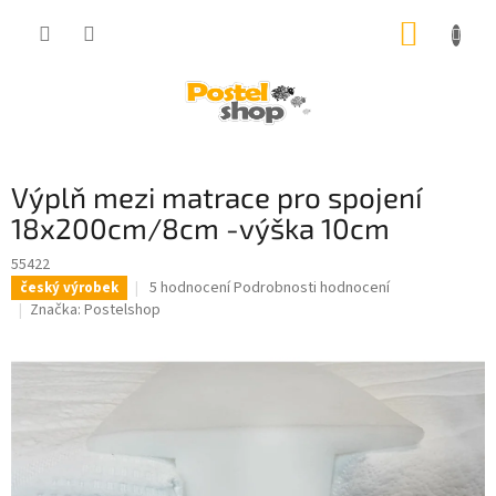
Přejít
NÁKUP
na
obsah
KOŠÍK
Výplň mezi matrace pro spojení
18x200cm/8cm -výška 10cm
55422
Průměrné
5 hodnocení
Podrobnosti hodnocení
český výrobek
hodnocení
Značka:
Postelshop
produktu
je
3,8
z
5
hvězdiček.