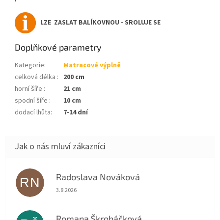
LZE ZASLAT BALÍKOVNOU - SROLUJE SE
Doplňkové parametry
Kategorie
:
Matracové výplně
celková délka
:
200 cm
horní šíře
:
21 cm
spodní šíře
:
10 cm
dodací lhůta
:
7-14 dní
Radoslava Nováková
RN
Hodnocení obchodu je 5 z 5 hvězdiček.
3.8.2026
Romana Škrobáčková