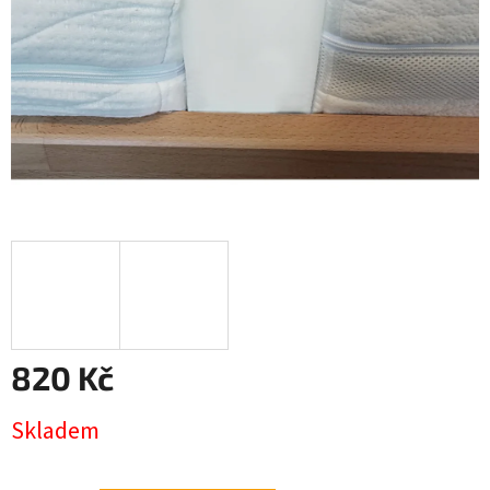
820 Kč
Měrná
Skladem
cena: