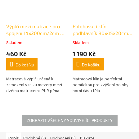
Výplň mezi matrace pro
Polohovací klín –
spojení 14x200cm/2cm -
podhlavník 80x45x20cm
výška 12cm
potah bílý
Skladem
Skladem
Průměrné
Průměrné
hodnocení
hodnocení
460 Kč
1 190 Kč
produktu
produktu
je
je
Do košíku
Do košíku
3,2
3,8
z
z
5
5
Matracová výplň určená k
Matracový klín je perfektní
hvězdiček.
hvězdiček.
zamezení vzniku mezery mezi
pomůckou pro zvýšení polohy
dvěma matracemi. PUR pěna
horní části těla
ZOBRAZIT VŠECHNY SOUVISEJÍCÍ PRODUKTY
Popis
Podobné (8)
Hodnocení (5)
Diskuze