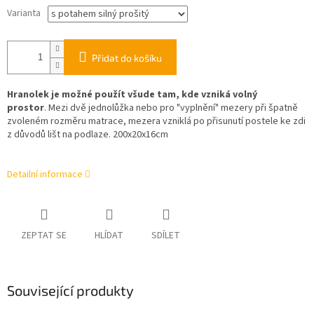
Varianta
Přidat do košíku
Hranolek je možné použít všude tam, kde vzniká volný
prostor
.
Mezi dvě jednolůžka nebo pro "vyplnění" mezery při špatně
zvoleném rozměru matrace, mezera vzniklá
po přisunutí postele ke zdi
z důvodů lišt na podlaze. 200x20x16cm
Detailní informace
ZEPTAT SE
HLÍDAT
SDÍLET
Související produkty