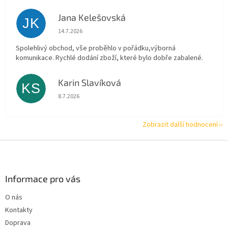
Jana Kelešovská
JK
Hodnocení obchodu je 5 z 5 hvězdiček.
14.7.2026
Spolehlivý obchod, vše proběhlo v pořádku,výborná
komunikace. Rychlé dodání zboží, které bylo dobře zabalené.
Karin Slavíková
KS
Hodnocení obchodu je 5 z 5 hvězdiček.
8.7.2026
Zobrazit další hodnocení
Z
á
p
a
Informace pro vás
t
O nás
í
Kontakty
Doprava