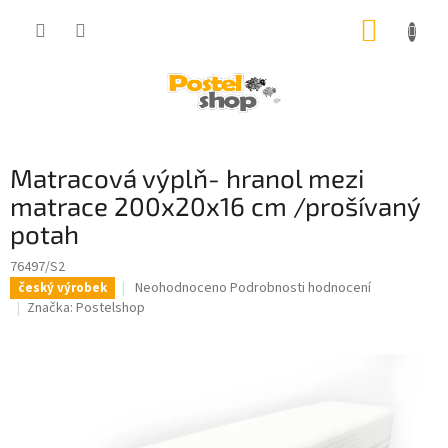
Přejít
NÁKUP
na
obsah
KOŠÍK
Matracová výplň- hranol mezi
matrace 200x20x16 cm /prošívaný
potah
76497/S2
Průměrné
Neohodnoceno
Podrobnosti hodnocení
český výrobek
hodnocení
Značka:
Postelshop
produktu
je
0,0
z
5
hvězdiček.