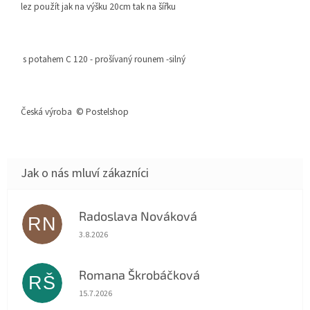
lez použít jak na výšku 20cm tak na šířku
s potahem C 120 - prošívaný rounem -silný
Česká výroba © Postelshop
Radoslava Nováková
RN
Hodnocení obchodu je 5 z 5 hvězdiček.
3.8.2026
Romana Škrobáčková
RŠ
Hodnocení obchodu je 5 z 5 hvězdiček.
15.7.2026