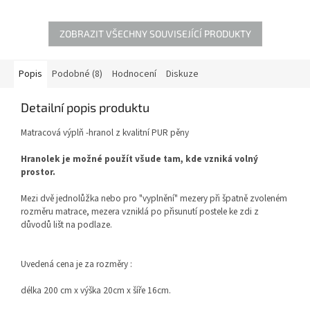
matrace, mezera vzniklá
po
přisunutí postele ke zdi z
přisunutí postele ke zdi z
důvodů lišt na podlaze.
důvodů lišt na podlaze.
ZOBRAZIT VŠECHNY SOUVISEJÍCÍ PRODUKTY
Popis
Podobné (8)
Hodnocení
Diskuze
Detailní popis produktu
Matracová výplň -hranol z kvalitní PUR pěny
Hranolek je možné použít všude tam, kde vzniká volný
prostor.
Mezi dvě jednolůžka nebo pro "vyplnění" mezery při špatně zvoleném
rozměru matrace, mezera vzniklá po přisunutí postele ke zdi z
důvodů lišt na podlaze.
Uvedená cena je za rozměry :
délka 200 cm x výška 20cm x šíře 16cm.