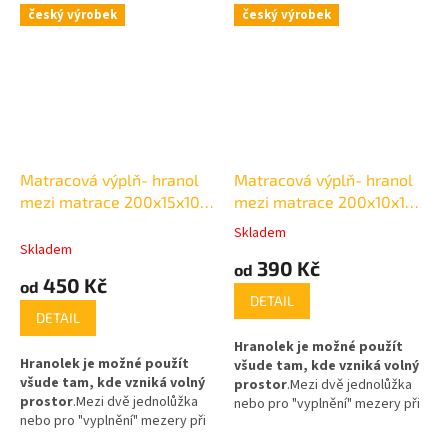
český výrobek
český výrobek
Matracová výplň- hranol
Matracová výplň- hranol
mezi matrace 200x15x10
mezi matrace 200x10x10
cm
cm
Skladem
Průměrné
Skladem
hodnocení
390 Kč
od
produktu
450 Kč
od
je
DETAIL
5,0
DETAIL
z
Hranolek je možné použít
5
Hranolek je možné použít
všude tam, kde vzniká volný
hvězdiček.
všude tam, kde vzniká volný
prostor
.
Mezi dvě jednolůžka
prostor
.
Mezi dvě jednolůžka
nebo pro "vyplnění" mezery při
nebo pro "vyplnění" mezery při
špatně zvoleném rozměru
špatně zvoleném rozměru
matrace, mezera vzniklá
po