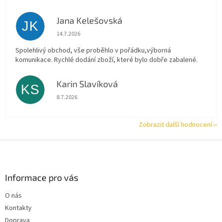
Jana Kelešovská
JK
Hodnocení obchodu je 5 z 5 hvězdiček.
14.7.2026
Spolehlivý obchod, vše proběhlo v pořádku,výborná
komunikace. Rychlé dodání zboží, které bylo dobře zabalené.
Karin Slavíková
KS
Hodnocení obchodu je 5 z 5 hvězdiček.
8.7.2026
Zobrazit další hodnocení
Z
á
p
a
Informace pro vás
t
O nás
í
Kontakty
Doprava