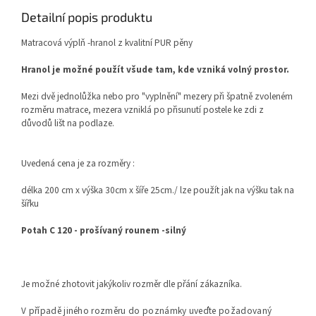
Detailní popis produktu
Matracová výplň -hranol z kvalitní PUR pěny
Hranol je možné použít všude tam, kde vzniká volný prostor.
Mezi dvě jednolůžka nebo pro "vyplnění" mezery při špatně zvoleném
rozměru matrace, mezera vzniklá po přisunutí postele ke zdi z
důvodů lišt na podlaze.
Uvedená cena je za rozměry :
délka 200 cm x výška 30cm x šíře 25cm./ lze použít jak na výšku tak na
šířku
Potah C 120 - prošívaný rounem -silný
Je možné zhotovit jakýkoliv rozměr dle přání zákazníka.
V případě jiného rozměru do poznámky uveďte požadovaný