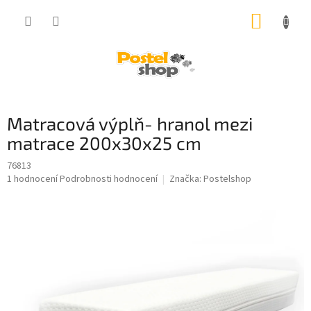
Přejít
NÁKUP
na
obsah
KOŠÍK
Matracová výplň- hranol mezi
matrace 200x30x25 cm
76813
Průměrné
1 hodnocení
Podrobnosti hodnocení
Značka:
Postelshop
hodnocení
produktu
je
5,0
z
5
hvězdiček.