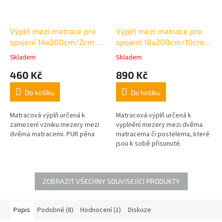
Výplň mezi matrace pro
Výplň mezi matrace pro
spojení 14x200cm/2cm -
spojení 18x200cm/10cm -
výška 12cm
výška 12cm
Skladem
Skladem
Průměrné
Průměrné
hodnocení
hodnocení
460 Kč
890 Kč
produktu
produktu
je
je
Do košíku
Do košíku
3,2
3,4
z
z
5
5
Matracová výplň určená k
Matracová výplň určená k
hvězdiček.
hvězdiček.
zamezení vzniku mezery mezi
vyplnění mezery mezi dvěma
dvěma matracemi. PUR pěna
matracema či postelema, které
jsou k sobě přisunuté.
ZOBRAZIT VŠECHNY SOUVISEJÍCÍ PRODUKTY
Popis
Podobné (8)
Hodnocení (1)
Diskuze