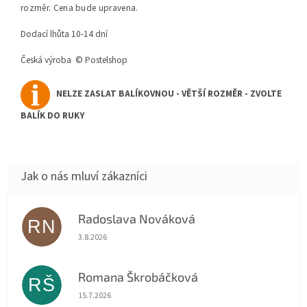
rozměr. Cena bude upravena.
Dodací lhůta 10-14 dní
Česká výroba © Postelshop
NELZE ZASLAT BALÍKOVNOU - VĚTŠÍ ROZMĚR - ZVOLTE
BALÍK DO RUKY
Radoslava Nováková
RN
Hodnocení obchodu je 5 z 5 hvězdiček.
3.8.2026
Romana Škrobáčková
RŠ
Hodnocení obchodu je 5 z 5 hvězdiček.
15.7.2026