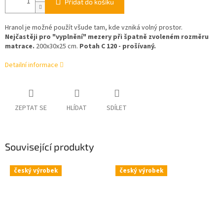
Přidat do košíku
Hranol je možné použít všude tam, kde vzniká volný prostor.
Nejčastěji pro "vyplnění" mezery při špatně zvoleném rozměru
matrace.
200x30x25 cm.
Potah C 120 - prošívaný.
Detailní informace
ZEPTAT SE
HLÍDAT
SDÍLET
Související produkty
český výrobek
český výrobek