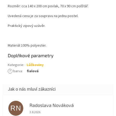
Rozměr: cca 140 x 200 cm povlak, 70 x 90 cm polštář.
Uvedená cena je za soupravu na jednu postel.
Praktický zipový uzávěr.
Materiál 100% polyester.
Doplňkové parametry
Kategorie
:
Lůžkoviny
?
barva
:
fialová
Radoslava Nováková
RN
Hodnocení obchodu je 5 z 5 hvězdiček.
3.8.2026