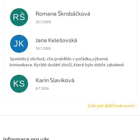
Romana Škrobáčková
RŠ
Hodnocení obchodu je 5 z 5 hvězdiček.
15.7.2026
Jana Kelešovská
JK
Hodnocení obchodu je 5 z 5 hvězdiček.
14.7.2026
Spolehlivý obchod, vše proběhlo v pořádku,výborná
komunikace. Rychlé dodání zboží, které bylo dobře zabalené.
Karin Slavíková
KS
Hodnocení obchodu je 5 z 5 hvězdiček.
8.7.2026
Zobrazit další hodnocení
Z
á
p
a
Informace pro vás