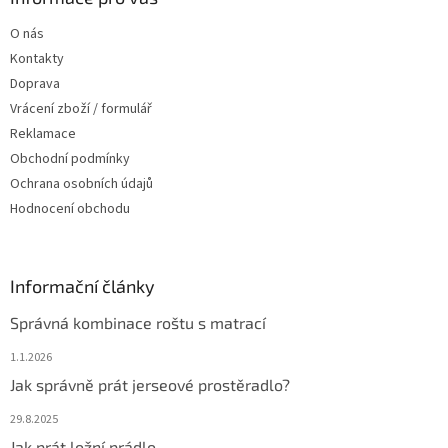
t
O nás
í
Kontakty
Doprava
Vrácení zboží / formulář
Reklamace
Obchodní podmínky
Ochrana osobních údajů
Hodnocení obchodu
Informační články
Správná kombinace roštu s matrací
1.1.2026
Jak správně prát jerseové prostěradlo?
29.8.2025
Jak prát ložní prádlo