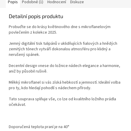
Popis
Podobné (1)
Hodnocení
Diskuze
Detailní popis produktu
Probuďte se do krásy květinového dne s mikroflanelovým
povlečením z kolekce 2025.
Jemný digitální tisk tulipánů v uklidňujících fialových a hnědých
zemitých tónech vytváří dokonalou atmosféru pro klidný a
nerušený spánek.
Decentní design vnese do ložnice nádech elegance a harmonie,
aniž by působil rušivě.
Měkký mikroflanel si vás získá hebkostí a jemností. Ideální volba
pro ty, kdo hledají pohodlí s nádechem přírody.
Tato souprava splňuje vše, co lze od kvalitního ložního prádla
očekávat.
Doporučená teplota praní je na 40°