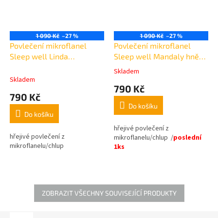
1 090 Kč
–27 %
1 090 Kč
–27 %
Povlečení mikroflanel
Povlečení mikroflanel
Sleep well Linda
Sleep well Mandaly hnědé
petrolejové
140x200cm,70x90cm
Skladem
Průměrné
140x200cm,70x90cm
Skladem
hodnocení
790 Kč
produktu
790 Kč
je
Do košíku
5,0
Do košíku
z
5
hřejivé povlečení z
hřejivé povlečení z
hvězdiček.
mikroflanelu/chlup /
poslední
mikroflanelu/chlup
1ks
ZOBRAZIT VŠECHNY SOUVISEJÍCÍ PRODUKTY