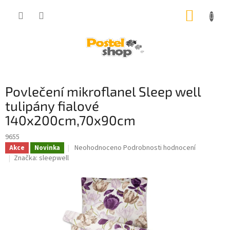
Přejít
NÁKUP
na
obsah
KOŠÍK
Povlečení mikroflanel Sleep well
tulipány fialové
140x200cm,70x90cm
9655
Průměrné
Neohodnoceno
Podrobnosti hodnocení
Akce
Novinka
hodnocení
Značka:
sleepwell
produktu
je
0,0
z
5
hvězdiček.